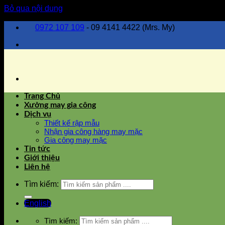
Bỏ qua nội dung
0972 107 109
- 09 4141 4422 (Mrs. My)
Trang Chủ
Xưởng may gia công
Dịch vụ
Thiết kế rập mẫu
Nhận gia công hàng may mặc
Gia công may mặc
Tin tức
Giới thiệu
Liên hệ
Tìm kiếm:
English
Tìm kiếm: