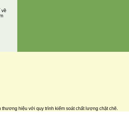
í về
ăm
ển thương hiệu với quy trình kiểm soát chất lượng chặt chẽ.