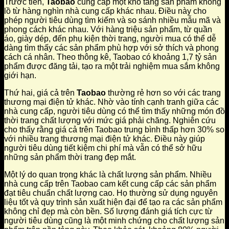
Trước tiên,
Taobao
cung cấp một kho tàng sản phẩm khổng
lồ từ hàng nghìn nhà cung cấp khác nhau. Điều này cho
phép người tiêu dùng tìm kiếm và so sánh nhiều mẫu mã và
phong cách khác nhau. Với hàng triệu sản phẩm, từ quần
áo, giày dép, đến phụ kiện thời trang, người mua có thể dễ
dàng tìm thấy các sản phẩm phù hợp với sở thích và phong
cách cá nhân. Theo thông kê, Taobao có khoảng 1,7 tỷ sản
phẩm được đăng tải, tạo ra một trải nghiệm mua sắm không
giới hạn.
Thứ hai, giá cả trên
Taobao
thường rẻ hơn so với các trang
thương mại điện tử khác. Nhờ vào tính cạnh tranh giữa các
nhà cung cấp, người tiêu dùng có thể tìm thấy những món đồ
thời trang chất lượng với mức giá phải chăng. Nghiên cứu
cho thấy rằng giá cả trên Taobao trung bình thấp hơn 30% so
với nhiều trang thương mại điện tử khác. Điều này giúp
người tiêu dùng tiết kiệm chi phí mà vẫn có thể sở hữu
những sản phẩm thời trang đẹp mắt.
Một lý do quan trọng khác là chất lượng sản phẩm. Nhiều
nhà cung cấp trên Taobao cam kết cung cấp các sản phẩm
đạt tiêu chuẩn chất lượng cao. Họ thường sử dụng nguyên
liệu tốt và quy trình sản xuất hiện đại để tạo ra các sản phẩm
không chỉ đẹp mà còn bền. Số lượng đánh giá tích cực từ
người tiêu dùng cũng là một minh chứng cho chất lượng sản