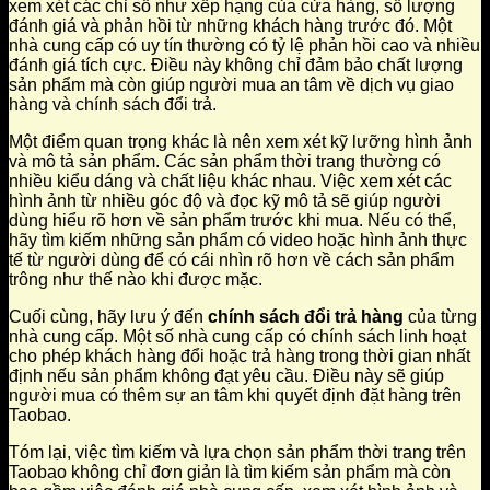
xem xét các chỉ số như xếp hạng của cửa hàng, số lượng
đánh giá và phản hồi từ những khách hàng trước đó. Một
nhà cung cấp có uy tín thường có tỷ lệ phản hồi cao và nhiều
đánh giá tích cực. Điều này không chỉ đảm bảo chất lượng
sản phẩm mà còn giúp người mua an tâm về dịch vụ giao
hàng và chính sách đổi trả.
Một điểm quan trọng khác là nên xem xét kỹ lưỡng hình ảnh
và mô tả sản phẩm. Các sản phẩm thời trang thường có
nhiều kiểu dáng và chất liệu khác nhau. Việc xem xét các
hình ảnh từ nhiều góc độ và đọc kỹ mô tả sẽ giúp người
dùng hiểu rõ hơn về sản phẩm trước khi mua. Nếu có thể,
hãy tìm kiếm những sản phẩm có video hoặc hình ảnh thực
tế từ người dùng để có cái nhìn rõ hơn về cách sản phẩm
trông như thế nào khi được mặc.
Cuối cùng, hãy lưu ý đến
chính sách đổi trả hàng
của từng
nhà cung cấp. Một số nhà cung cấp có chính sách linh hoạt
cho phép khách hàng đổi hoặc trả hàng trong thời gian nhất
định nếu sản phẩm không đạt yêu cầu. Điều này sẽ giúp
người mua có thêm sự an tâm khi quyết định đặt hàng trên
Taobao.
Tóm lại, việc tìm kiếm và lựa chọn sản phẩm thời trang trên
Taobao không chỉ đơn giản là tìm kiếm sản phẩm mà còn