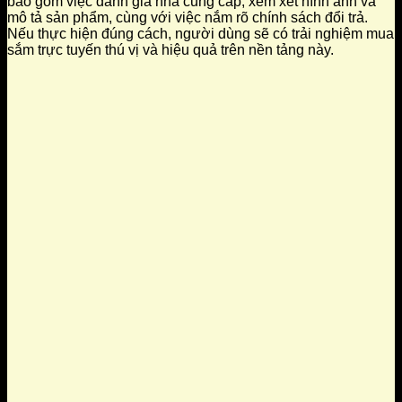
bao gồm việc đánh giá nhà cung cấp, xem xét hình ảnh và
mô tả sản phẩm, cùng với việc nắm rõ chính sách đổi trả.
Nếu thực hiện đúng cách, người dùng sẽ có trải nghiệm mua
sắm trực tuyến thú vị và hiệu quả trên nền tảng này.