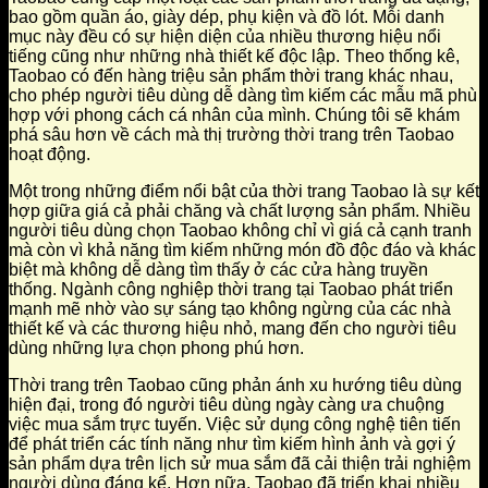
bao gồm quần áo, giày dép, phụ kiện và đồ lót. Mỗi danh
mục này đều có sự hiện diện của nhiều thương hiệu nổi
tiếng cũng như những nhà thiết kế độc lập. Theo thống kê,
Taobao có đến hàng triệu sản phẩm thời trang khác nhau,
cho phép người tiêu dùng dễ dàng tìm kiếm các mẫu mã phù
hợp với phong cách cá nhân của mình. Chúng tôi sẽ khám
phá sâu hơn về cách mà thị trường thời trang trên Taobao
hoạt động.
Một trong những điểm nổi bật của thời trang Taobao là sự kết
hợp giữa giá cả phải chăng và chất lượng sản phẩm. Nhiều
người tiêu dùng chọn Taobao không chỉ vì giá cả cạnh tranh
mà còn vì khả năng tìm kiếm những món đồ độc đáo và khác
biệt mà không dễ dàng tìm thấy ở các cửa hàng truyền
thống. Ngành công nghiệp thời trang tại Taobao phát triển
mạnh mẽ nhờ vào sự sáng tạo không ngừng của các nhà
thiết kế và các thương hiệu nhỏ, mang đến cho người tiêu
dùng những lựa chọn phong phú hơn.
Thời trang trên Taobao cũng phản ánh xu hướng tiêu dùng
hiện đại, trong đó người tiêu dùng ngày càng ưa chuộng
việc mua sắm trực tuyến. Việc sử dụng công nghệ tiên tiến
để phát triển các tính năng như tìm kiếm hình ảnh và gợi ý
sản phẩm dựa trên lịch sử mua sắm đã cải thiện trải nghiệm
người dùng đáng kể. Hơn nữa, Taobao đã triển khai nhiều