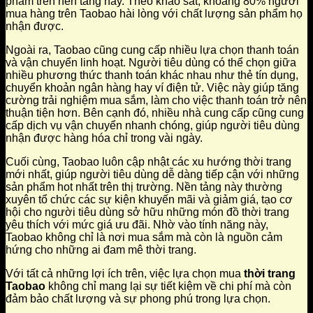
phẩm trên nền tảng này. Theo khảo sát, khoảng 80% người
mua hàng trên Taobao hài lòng với chất lượng sản phẩm họ
nhận được.
Ngoài ra, Taobao cũng cung cấp nhiều lựa chọn thanh toán
và vận chuyển linh hoạt. Người tiêu dùng có thể chọn giữa
nhiều phương thức thanh toán khác nhau như thẻ tín dụng,
chuyển khoản ngân hàng hay ví điện tử. Việc này giúp tăng
cường trải nghiệm mua sắm, làm cho việc thanh toán trở nên
thuận tiện hơn. Bên cạnh đó, nhiều nhà cung cấp cũng cung
cấp dịch vụ vận chuyển nhanh chóng, giúp người tiêu dùng
nhận được hàng hóa chỉ trong vài ngày.
Cuối cùng, Taobao luôn cập nhật các xu hướng thời trang
mới nhất, giúp người tiêu dùng dễ dàng tiếp cận với những
sản phẩm hot nhất trên thị trường. Nền tảng này thường
xuyên tổ chức các sự kiện khuyến mãi và giảm giá, tạo cơ
hội cho người tiêu dùng sở hữu những món đồ thời trang
yêu thích với mức giá ưu đãi. Nhờ vào tính năng này,
Taobao không chỉ là nơi mua sắm mà còn là nguồn cảm
hứng cho những ai đam mê thời trang.
Với tất cả những lợi ích trên, việc lựa chọn mua
thời trang
Taobao
không chỉ mang lại sự tiết kiệm về chi phí mà còn
đảm bảo chất lượng và sự phong phú trong lựa chọn.