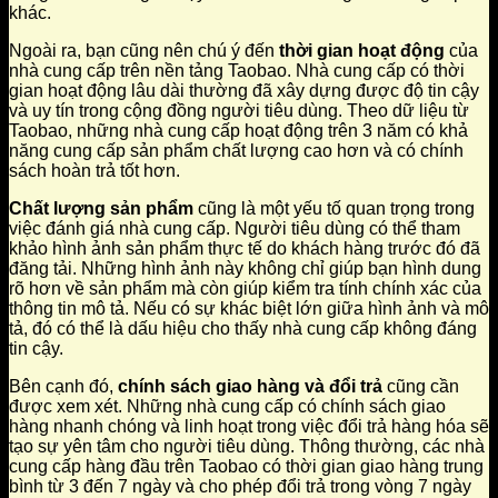
khác.
Ngoài ra, bạn cũng nên chú ý đến
thời gian hoạt động
của
nhà cung cấp trên nền tảng Taobao. Nhà cung cấp có thời
gian hoạt động lâu dài thường đã xây dựng được độ tin cậy
và uy tín trong cộng đồng người tiêu dùng. Theo dữ liệu từ
Taobao, những nhà cung cấp hoạt động trên 3 năm có khả
năng cung cấp sản phẩm chất lượng cao hơn và có chính
sách hoàn trả tốt hơn.
Chất lượng sản phẩm
cũng là một yếu tố quan trọng trong
việc đánh giá nhà cung cấp. Người tiêu dùng có thể tham
khảo hình ảnh sản phẩm thực tế do khách hàng trước đó đã
đăng tải. Những hình ảnh này không chỉ giúp bạn hình dung
rõ hơn về sản phẩm mà còn giúp kiểm tra tính chính xác của
thông tin mô tả. Nếu có sự khác biệt lớn giữa hình ảnh và mô
tả, đó có thể là dấu hiệu cho thấy nhà cung cấp không đáng
tin cậy.
Bên cạnh đó,
chính sách giao hàng và đổi trả
cũng cần
được xem xét. Những nhà cung cấp có chính sách giao
hàng nhanh chóng và linh hoạt trong việc đổi trả hàng hóa sẽ
tạo sự yên tâm cho người tiêu dùng. Thông thường, các nhà
cung cấp hàng đầu trên Taobao có thời gian giao hàng trung
bình từ 3 đến 7 ngày và cho phép đổi trả trong vòng 7 ngày