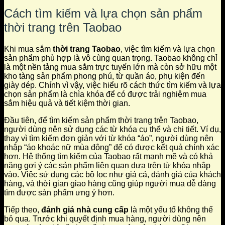
Cách tìm kiếm và lựa chọn sản phẩm
thời trang trên Taobao
Khi mua sắm
thời trang Taobao
, việc tìm kiếm và lựa chọn
sản phẩm phù hợp là vô cùng quan trọng. Taobao không chỉ
là một nền tảng mua sắm trực tuyến lớn mà còn sở hữu một
kho tàng sản phẩm phong phú, từ quần áo, phụ kiện đến
giày dép. Chính vì vậy, việc hiểu rõ cách thức tìm kiếm và lựa
chọn sản phẩm là chìa khóa để có được trải nghiệm mua
sắm hiệu quả và tiết kiệm thời gian.
Đầu tiên, để tìm kiếm sản phẩm thời trang trên Taobao,
người dùng nên sử dụng các từ khóa cụ thể và chi tiết. Ví dụ,
thay vì tìm kiếm đơn giản với từ khóa “áo”, người dùng nên
nhập “áo khoác nữ mùa đông” để có được kết quả chính xác
hơn. Hệ thống tìm kiếm của Taobao rất mạnh mẽ và có khả
năng gợi ý các sản phẩm liên quan dựa trên từ khóa nhập
vào. Việc sử dụng các bộ lọc như giá cả, đánh giá của khách
hàng, và thời gian giao hàng cũng giúp người mua dễ dàng
tìm được sản phẩm ưng ý hơn.
Tiếp theo,
đánh giá nhà cung cấp
là một yếu tố không thể
bỏ qua. Trước khi quyết định mua hàng, người dùng nên