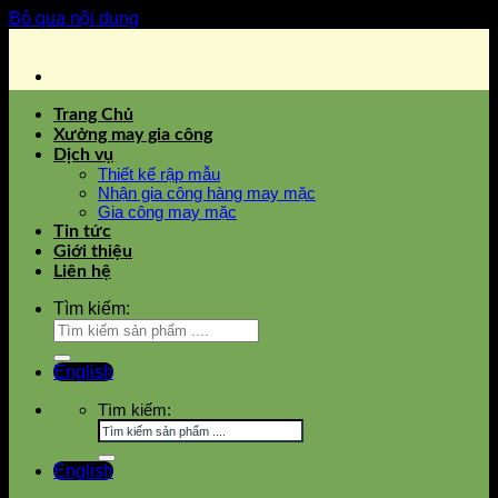
Bỏ qua nội dung
Trang Chủ
Xưởng may gia công
Dịch vụ
Thiết kế rập mẫu
Nhận gia công hàng may mặc
Gia công may mặc
Tin tức
Giới thiệu
Liên hệ
Tìm kiếm:
English
Tìm kiếm:
English