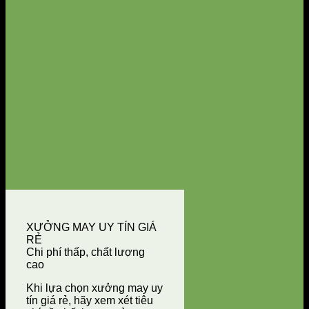
XƯỞNG MAY UY TÍN GIÁ
RẺ
Chi phí thấp, chất lượng
cao
Khi lựa chọn xưởng may uy
tín giá rẻ, hãy xem xét tiêu