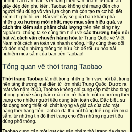
phong cách ăn mặc. Với hàng triệu sản phẩm từ quần áo,
giày dép đến phụ kiện, Taobao không chỉ mang đến cho
người tiêu dùng vô vàn lựa chọn mà còn tạo ra cơ hội tiết
kiệm chi phí tối ưu. Bài viết này sẽ giúp bạn khám phá
những
xu hướng mới nhất
,
mẹo mua sắm hiệu quả
, và
cách tìm kiếm sản phẩm chất lượng
trên nền tảng này.
Ngoài ra, chúng ta sẽ cùng tìm hiểu về
các thương hiệu nổi
bật
và
cách vận chuyển hàng hóa
từ Trung Quốc về Việt
Nam một cách an toàn và nhanh chóng. Hãy cùng theo dõi
và đón nhận những thông tin hữu ích để tối ưu hóa trải
nghiệm mua sắm của bạn trên Taobao!
Tổng quan về thời trang Taobao
Thời trang Taobao
là một trong những lĩnh vực nổi bật trong
nền tảng thương mại điện tử lớn nhất Trung Quốc. Được ra
mắt vào năm 2003, Taobao không chỉ cung cấp một kho tàng
phong phú về sản phẩm mà còn trở thành một xu hướng thời
trang cho nhiều người tiêu dùng trên toàn cầu. Đặc biệt, sự
đa dạng trong thiết kế, chất lượng và giá cả của các mặt
hàng thời trang trên Taobao đã thu hút hàng triệu người mua
sắm, từ những tín đồ thời trang cho đến những người tiêu
dùng phổ thông.
Taobao cung cấp một loạt các sản phẩm thời trang đa dạng,