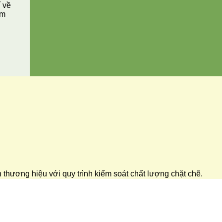
í về
ăm
ển thương hiệu với quy trình kiểm soát chất lượng chặt chẽ.