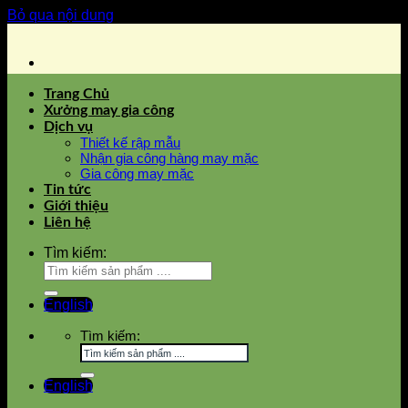
Bỏ qua nội dung
Trang Chủ
Xưởng may gia công
Dịch vụ
Thiết kế rập mẫu
Nhận gia công hàng may mặc
Gia công may mặc
Tin tức
Giới thiệu
Liên hệ
Tìm kiếm:
English
Tìm kiếm:
English