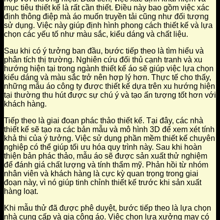
mục tiêu thiết kế là rất cần thiết. Điều này bao gồm việc xác
định thông điệp mà áo muốn truyền tải cũng như đối tượng
sử dụng. Việc này giúp định hình phong cách thiết kế và lựa
chọn các yếu tố như màu sắc, kiểu dáng và chất liệu.
Sau khi có ý tưởng ban đầu, bước tiếp theo là tìm hiểu và
phân tích thị trường. Nghiên cứu đối thủ cạnh tranh và xu
hướng hiện tại trong ngành thiết kế áo sẽ giúp việc lựa chọn
kiểu dáng và màu sắc trở nên hợp lý hơn. Thực tế cho thấy,
những mẫu áo công ty được thiết kế dựa trên xu hướng hiện
tại thường thu hút được sự chú ý và tạo ấn tượng tốt hơn với
khách hàng.
Tiếp theo là giai đoạn phác thảo thiết kế. Tại đây, các nhà
thiết kế sẽ tạo ra các bản mẫu và mô hình 3D để xem xét tính
khả thi của ý tưởng. Việc sử dụng phần mềm thiết kế chuyên
nghiệp có thể giúp tối ưu hóa quy trình này. Sau khi hoàn
thiện bản phác thảo, mẫu áo sẽ được sản xuất thử nghiệm
để đánh giá chất lượng và tính thẩm mỹ. Phản hồi từ nhóm
nhân viên và khách hàng là cực kỳ quan trọng trong giai
đoạn này, vì nó giúp tinh chỉnh thiết kế trước khi sản xuất
hàng loạt.
Khi mẫu thử đã được phê duyệt, bước tiếp theo là lựa chọn
nhà cung cấp và gia công áo. Việc chọn lựa xưởng may có