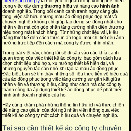
thiết kế áo công ty
là một yếu tố quan trọng không thể thiếu
trong việc xây dựng
thương hiệu
và nâng cao
hình ảnh
doanh nghiệp. Trong bối cảnh cạnh tranh ngày càng gia
tăng, việc sở hữu những mẫu áo đồng phục đẹp mắt và
chuyên nghiệp không chỉ giúp tạo dựng sự đồng nhất cho
nhân viên mà còn góp phần tăng cường nhận diện thương
hiệu trong mắt khách hàng. Từ những chất liệu vải, kiểu
dáng thiết kế đến cách thức in ấn logo, mỗi chi tiết đều ảnh
hưởng trực tiếp đến cách mà công ty được nhìn nhận.
Trong bài viết này, chúng tôi sẽ đi sâu vào các khía cạnh
quan trọng của việc thiết kế áo công ty, bao gồm cách lựa
chọn chất liệu phù hợp, xu hướng thiết kế hiện đại, và
những nguyên tắc cần nhớ khi tạo ra mẫu áo đồng phục.
Đặc biệt, bạn sẽ tìm thấy những số liệu thực tiễn về hiệu quả
của áo đồng phục trong việc tăng cường sự gắn kết giữa
nhân viên và thương hiệu, cũng như cách mà các công ty
thành công đã áp dụng thiết kế áo đồng phục để phát triển
hình ảnh doanh nghiệp của họ.
Hãy cùng khám phá những thông tin hữu ích và thực chiến
để nâng cao giá trị của đội ngũ nhân viên thông qua việc
thiết kế áo công ty một cách hiệu quả và chuyên nghiệp.
Tại sao cần thiết kế áo công ty chuyên