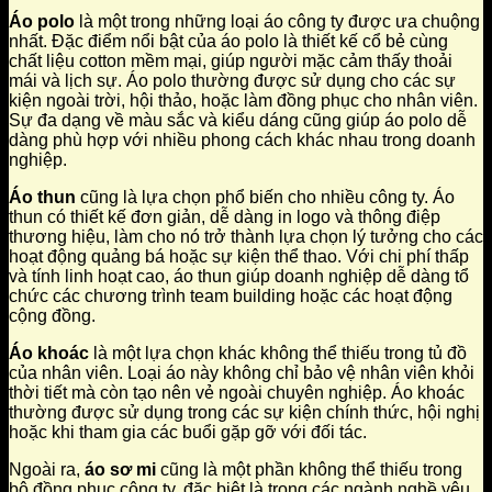
Áo polo
là một trong những loại áo công ty được ưa chuộng
nhất. Đặc điểm nổi bật của áo polo là thiết kế cổ bẻ cùng
chất liệu cotton mềm mại, giúp người mặc cảm thấy thoải
mái và lịch sự. Áo polo thường được sử dụng cho các sự
kiện ngoài trời, hội thảo, hoặc làm đồng phục cho nhân viên.
Sự đa dạng về màu sắc và kiểu dáng cũng giúp áo polo dễ
dàng phù hợp với nhiều phong cách khác nhau trong doanh
nghiệp.
Áo thun
cũng là lựa chọn phổ biến cho nhiều công ty. Áo
thun có thiết kế đơn giản, dễ dàng in logo và thông điệp
thương hiệu, làm cho nó trở thành lựa chọn lý tưởng cho các
hoạt động quảng bá hoặc sự kiện thể thao. Với chi phí thấp
và tính linh hoạt cao, áo thun giúp doanh nghiệp dễ dàng tổ
chức các chương trình team building hoặc các hoạt động
cộng đồng.
Áo khoác
là một lựa chọn khác không thể thiếu trong tủ đồ
của nhân viên. Loại áo này không chỉ bảo vệ nhân viên khỏi
thời tiết mà còn tạo nên vẻ ngoài chuyên nghiệp. Áo khoác
thường được sử dụng trong các sự kiện chính thức, hội nghị
hoặc khi tham gia các buổi gặp gỡ với đối tác.
Ngoài ra,
áo sơ mi
cũng là một phần không thể thiếu trong
bộ đồng phục công ty, đặc biệt là trong các ngành nghề yêu