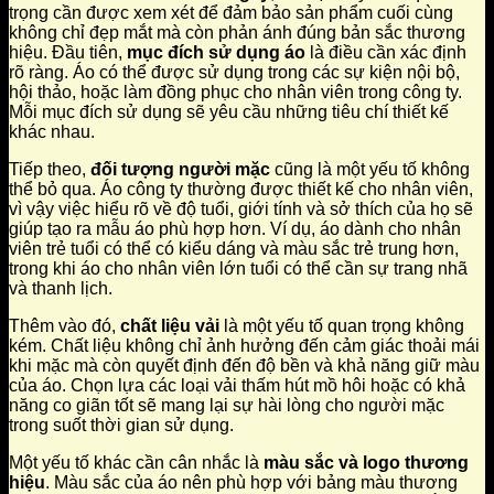
trọng cần được xem xét để đảm bảo sản phẩm cuối cùng
không chỉ đẹp mắt mà còn phản ánh đúng bản sắc thương
hiệu. Đầu tiên,
mục đích sử dụng áo
là điều cần xác định
rõ ràng. Áo có thể được sử dụng trong các sự kiện nội bộ,
hội thảo, hoặc làm đồng phục cho nhân viên trong công ty.
Mỗi mục đích sử dụng sẽ yêu cầu những tiêu chí thiết kế
khác nhau.
Tiếp theo,
đối tượng người mặc
cũng là một yếu tố không
thể bỏ qua. Áo công ty thường được thiết kế cho nhân viên,
vì vậy việc hiểu rõ về độ tuổi, giới tính và sở thích của họ sẽ
giúp tạo ra mẫu áo phù hợp hơn. Ví dụ, áo dành cho nhân
viên trẻ tuổi có thể có kiểu dáng và màu sắc trẻ trung hơn,
trong khi áo cho nhân viên lớn tuổi có thể cần sự trang nhã
và thanh lịch.
Thêm vào đó,
chất liệu vải
là một yếu tố quan trọng không
kém. Chất liệu không chỉ ảnh hưởng đến cảm giác thoải mái
khi mặc mà còn quyết định đến độ bền và khả năng giữ màu
của áo. Chọn lựa các loại vải thấm hút mồ hôi hoặc có khả
năng co giãn tốt sẽ mang lại sự hài lòng cho người mặc
trong suốt thời gian sử dụng.
Một yếu tố khác cần cân nhắc là
màu sắc và logo thương
hiệu
. Màu sắc của áo nên phù hợp với bảng màu thương