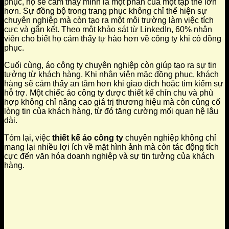
phục, họ sẽ cảm thấy mình là một phần của một tập thể lớn
hơn. Sự đồng bộ trong trang phục không chỉ thể hiện sự
chuyên nghiệp mà còn tạo ra một môi trường làm việc tích
cực và gắn kết. Theo một khảo sát từ LinkedIn, 60% nhân
viên cho biết họ cảm thấy tự hào hơn về công ty khi có đồng
phục.
Cuối cùng, áo công ty chuyên nghiệp còn giúp tạo ra sự tin
tưởng từ khách hàng. Khi nhân viên mặc đồng phục, khách
hàng sẽ cảm thấy an tâm hơn khi giao dịch hoặc tìm kiếm sự
hỗ trợ. Một chiếc áo công ty được thiết kế chỉn chu và phù
hợp không chỉ nâng cao giá trị thương hiệu mà còn củng cố
lòng tin của khách hàng, từ đó tăng cường mối quan hệ lâu
dài.
Tóm lại, việc
thiết kế áo công ty
chuyên nghiệp không chỉ
mang lại nhiều lợi ích về mặt hình ảnh mà còn tác động tích
cực đến văn hóa doanh nghiệp và sự tin tưởng của khách
hàng.