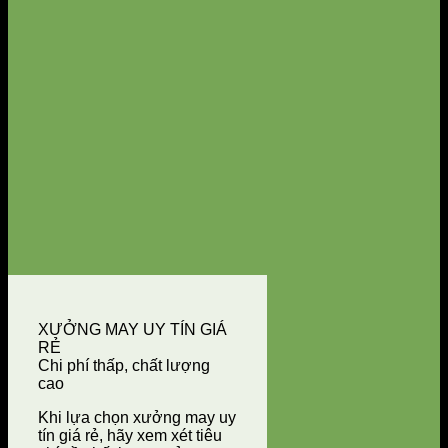
XƯỞNG MAY UY TÍN GIÁ
RẺ
Chi phí thấp, chất lượng
cao
Khi lựa chọn xưởng may uy
tín giá rẻ, hãy xem xét tiêu