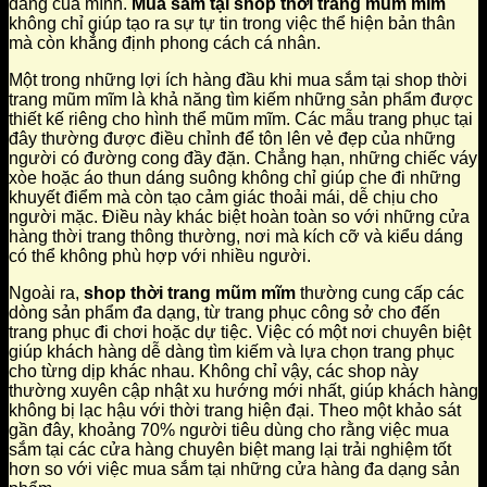
dáng của mình.
Mua sắm tại shop thời trang mũm mĩm
không chỉ giúp tạo ra sự tự tin trong việc thể hiện bản thân
mà còn khẳng định phong cách cá nhân.
Một trong những lợi ích hàng đầu khi mua sắm tại shop thời
trang mũm mĩm là khả năng tìm kiếm những sản phẩm được
thiết kế riêng cho hình thể mũm mĩm. Các mẫu trang phục tại
đây thường được điều chỉnh để tôn lên vẻ đẹp của những
người có đường cong đầy đặn. Chẳng hạn, những chiếc váy
xòe hoặc áo thun dáng suông không chỉ giúp che đi những
khuyết điểm mà còn tạo cảm giác thoải mái, dễ chịu cho
người mặc. Điều này khác biệt hoàn toàn so với những cửa
hàng thời trang thông thường, nơi mà kích cỡ và kiểu dáng
có thể không phù hợp với nhiều người.
Ngoài ra,
shop thời trang mũm mĩm
thường cung cấp các
dòng sản phẩm đa dạng, từ trang phục công sở cho đến
trang phục đi chơi hoặc dự tiệc. Việc có một nơi chuyên biệt
giúp khách hàng dễ dàng tìm kiếm và lựa chọn trang phục
cho từng dịp khác nhau. Không chỉ vậy, các shop này
thường xuyên cập nhật xu hướng mới nhất, giúp khách hàng
không bị lạc hậu với thời trang hiện đại. Theo một khảo sát
gần đây, khoảng 70% người tiêu dùng cho rằng việc mua
sắm tại các cửa hàng chuyên biệt mang lại trải nghiệm tốt
hơn so với việc mua sắm tại những cửa hàng đa dạng sản