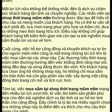
phẩm.
Một lợi ích nữa không thể không nhắc đến là dịch vụ chăm
sóc khách hàng tận tình và chuyên nghiệp. Các nhân viên tại
shop thời trang mũm mĩm
thường được đào tạo để hiểu rõ
nhu cầu và mong muốn của khách hàng. Họ có thể tư vấn về
cách phối đồ, lựa chọn trang phục phù hợp và thậm chí, đưa
ra những mẹo thời trang hữu ích. Điều này không chỉ giúp
khách hàng tiết kiệm thời gian mà còn tạo ra trải nghiệm mua
sắm thuận lợi và vui vẻ hơn.
Cuối cùng, việc hỗ trợ cộng đồng và khuyến khích sự tự tin
cho người mũm mĩm cũng là một trong những lợi ích lớn từ
việc mua sắm tại các shop này. Các thương hiệu thời trang
mũm mĩm thường hướng đến việc khẳng định rằng mọi vóc
dáng đều đẹp và xứng đáng được tôn vinh. Khi khách hàng
lựa chọn ủng hộ những shop này, họ không chỉ mua sắm
cho bản thân mà còn góp phần vào việc xây dựng một cộng
đồng thời trang cởi mở và tích cực hơn.
Tóm lại, việc
mua sắm tại shop thời trang mũm mĩm
mang
đến nhiều lợi ích vượt trội, từ việc tìm kiếm sản phẩm phù
hợp cho đến trải nghiệm dịch vụ tận tình và sự hỗ trợ tinh
thần cho cộng đồng. Đây chính là lý do mà nhiều người chọn
lựa những shop này là điểm đến ưa thích cho nhu cầu thời
trang của mình.