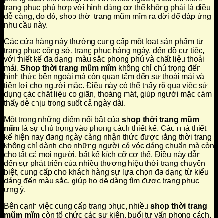
trang phục phù hợp với hình dáng cơ thể không phải là điều
dễ dàng, do đó, shop thời trang mũm mĩm ra đời để đáp ứng
nhu cầu này.
Các cửa hàng này thường cung cấp một loạt sản phẩm từ
trang phục công sở, trang phục hàng ngày, đến đồ dự tiệc,
với thiết kế đa dạng, màu sắc phong phú và chất liệu thoải
mái.
Shop thời trang mũm mĩm
không chỉ chú trọng đến
hình thức bên ngoài mà còn quan tâm đến sự thoải mái và
tiện lợi cho người mặc. Điều này có thể thấy rõ qua việc sử
dụng các chất liệu co giãn, thoáng mát, giúp người mặc cảm
thấy dễ chịu trong suốt cả ngày dài.
Một trong những điểm nổi bật của
shop thời trang mũm
mĩm
là sự chú trọng vào phong cách thiết kế. Các nhà thiết
kế hiện nay đang ngày càng nhận thức được rằng thời trang
không chỉ dành cho những người có vóc dáng chuẩn mà còn
cho tất cả mọi người, bất kể kích cỡ cơ thể. Điều này dẫn
đến sự phát triển của nhiều thương hiệu thời trang chuyên
biệt, cung cấp cho khách hàng sự lựa chọn đa dạng từ kiểu
dáng đến màu sắc, giúp họ dễ dàng tìm được trang phục
ưng ý.
Bên cạnh việc cung cấp trang phục, nhiều
shop thời trang
mũm mĩm
còn tổ chức các sự kiện, buổi tư vấn phong cách,