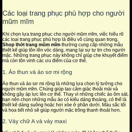
Các loại trang phục phù hợp cho người
mũm mĩm
Khi chọn lựa trang phục cho người mũm mĩm, việc hiểu rõ
các loại trang phục phù hợp là điều vô cùng quan trọng.
Shop thời trang mũm mĩm
thường cung cấp những mẫu
thiết kế giúp tôn lên vóc dáng, mang lại sự tự tin cho người
mặc. Những trang phục này không chỉ giúp che khuyết điểm
mà còn tôn vinh các ưu điểm của cơ thể.
1. Áo thun và áo sơ mi rộng
Áo thun và áo sơ mi rộng là những lựa chọn lý tưởng cho
người mũm mĩm. Chúng giúp tạo cảm giác thoải mái và
không gây áp lực lên cơ thể. Thay vì những chiếc áo ôm sát,
bạn nên chọn những mẫu áo có kiểu dáng thoáng, có thể là
thiết kế dáng suông hoặc hơi xòe ở phần dưới. Màu sắc tối
và họa tiết nhỏ sẽ giúp người mặc trông thanh thoát hơn.
2. Váy chữ A và váy maxi