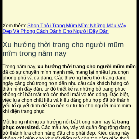
Xem thêm:
Shop Thời Trang Mũm Mĩm: Những Mẫu Váy
Đẹp Và Phong Cách Dành Cho Người Đầy Đặn
Xu hướng thời trang cho người mũm
mĩm trong năm nay
Trong năm nay,
xu hướng thời trang cho người mũm mĩm
đã có sự chuyển mình mạnh mẽ, mang lại nhiều lựa chọn
phong phú và đa dạng. Các thương hiệu thời trang đang
ngày càng chú trọng hơn đến nhu cầu của khách hàng có
thân hình đầy đặn, từ đó thiết kế ra những bộ trang phục
không chỉ bắt mắt mà còn thoải mái và tôn dáng. Đặc biệt,
việc lựa chọn chất liệu và kiểu dáng phù hợp đã trở thành
yếu tố quyết định để tạo nên sự tự tin cho người mũm mĩm
khi diện trang phục.
Một trong những xu hướng nổi bật trong năm nay là
trang
phục oversized
. Các mẫu áo, váy và quần ống rộng đang
trở thành lựa chọn hàng đầu cho phái đẹp. Kiểu dáng này
không chỉ giúp che khuyết điểm mà còn tạo cảm giác thoải