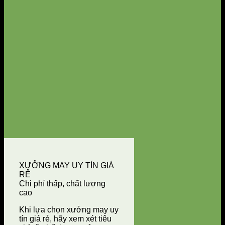
XƯỞNG MAY UY TÍN GIÁ
RẺ
Chi phí thấp, chất lượng
cao
Khi lựa chọn xưởng may uy
tín giá rẻ, hãy xem xét tiêu