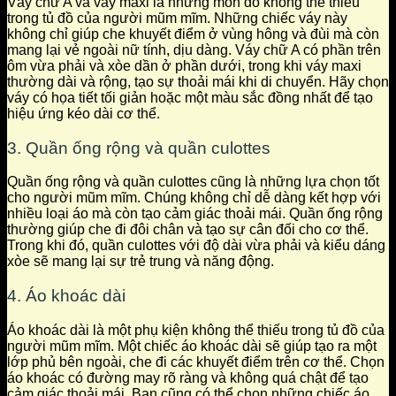
Váy chữ A và váy maxi là những món đồ không thể thiếu
trong tủ đồ của người mũm mĩm. Những chiếc váy này
không chỉ giúp che khuyết điểm ở vùng hông và đùi mà còn
mang lại vẻ ngoài nữ tính, dịu dàng. Váy chữ A có phần trên
ôm vừa phải và xòe dần ở phần dưới, trong khi váy maxi
thường dài và rộng, tạo sự thoải mái khi di chuyển. Hãy chọn
váy có họa tiết tối giản hoặc một màu sắc đồng nhất để tạo
hiệu ứng kéo dài cơ thể.
3. Quần ống rộng và quần culottes
Quần ống rộng và quần culottes cũng là những lựa chọn tốt
cho người mũm mĩm. Chúng không chỉ dễ dàng kết hợp với
nhiều loại áo mà còn tạo cảm giác thoải mái. Quần ống rộng
thường giúp che đi đôi chân và tạo sự cân đối cho cơ thể.
Trong khi đó, quần culottes với độ dài vừa phải và kiểu dáng
xòe sẽ mang lại sự trẻ trung và năng động.
4. Áo khoác dài
Áo khoác dài là một phụ kiện không thể thiếu trong tủ đồ của
người mũm mĩm. Một chiếc áo khoác dài sẽ giúp tạo ra một
lớp phủ bên ngoài, che đi các khuyết điểm trên cơ thể. Chọn
áo khoác có đường may rõ ràng và không quá chật để tạo
cảm giác thoải mái. Bạn cũng có thể chọn những chiếc áo