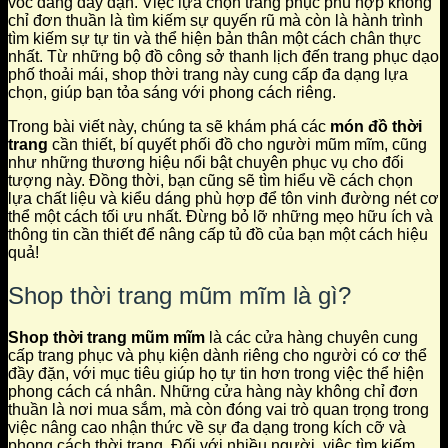
vóc dáng đầy đặn. Việc lựa chọn trang phục phù hợp không
chỉ đơn thuần là tìm kiếm sự quyến rũ mà còn là hành trình
tìm kiếm sự tự tin và thể hiện bản thân một cách chân thực
nhất. Từ những bộ đồ công sở thanh lịch đến trang phục dạo
phố thoải mái, shop thời trang này cung cấp đa dạng lựa
chọn, giúp bạn tỏa sáng với phong cách riêng.
Trong bài viết này, chúng ta sẽ khám phá các
món đồ thời
trang
cần thiết, bí quyết phối đồ cho người mũm mĩm, cũng
như những thương hiệu nổi bật chuyên phục vụ cho đối
tượng này. Đồng thời, bạn cũng sẽ tìm hiểu về cách chọn
lựa chất liệu và kiểu dáng phù hợp để tôn vinh đường nét cơ
thể một cách tối ưu nhất. Đừng bỏ lỡ những mẹo hữu ích và
thông tin cần thiết để nâng cấp tủ đồ của bạn một cách hiệu
quả!
Shop thời trang mũm mĩm là gì?
Shop thời trang mũm mĩm
là các cửa hàng chuyên cung
cấp trang phục và phụ kiện dành riêng cho người có cơ thể
đầy đặn, với mục tiêu giúp họ tự tin hơn trong việc thể hiện
phong cách cá nhân. Những cửa hàng này không chỉ đơn
thuần là nơi mua sắm, mà còn đóng vai trò quan trọng trong
việc nâng cao nhận thức về sự đa dạng trong kích cỡ và
phong cách thời trang. Đối với nhiều người, việc tìm kiếm