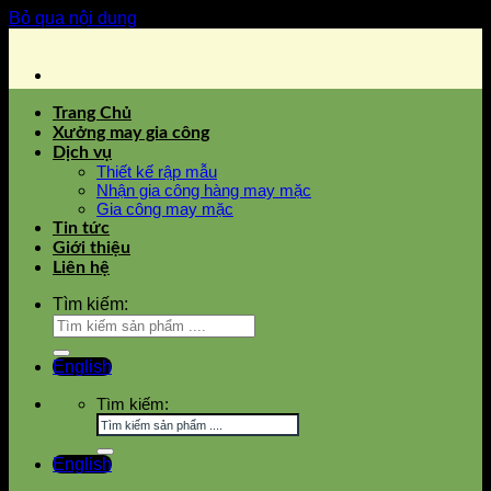
Bỏ qua nội dung
Trang Chủ
Xưởng may gia công
Dịch vụ
Thiết kế rập mẫu
Nhận gia công hàng may mặc
Gia công may mặc
Tin tức
Giới thiệu
Liên hệ
Tìm kiếm:
English
Tìm kiếm:
English