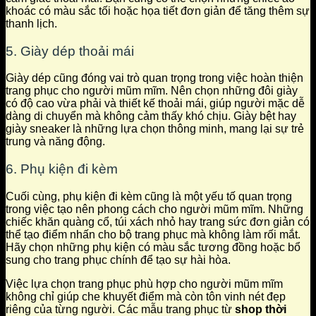
khoác có màu sắc tối hoặc họa tiết đơn giản để tăng thêm sự
thanh lịch.
5. Giày dép thoải mái
Giày dép cũng đóng vai trò quan trọng trong việc hoàn thiện
trang phục cho người mũm mĩm. Nên chọn những đôi giày
có độ cao vừa phải và thiết kế thoải mái, giúp người mặc dễ
dàng di chuyển mà không cảm thấy khó chịu. Giày bệt hay
giày sneaker là những lựa chọn thông minh, mang lại sự trẻ
trung và năng động.
6. Phụ kiện đi kèm
Cuối cùng, phụ kiện đi kèm cũng là một yếu tố quan trọng
trong việc tạo nên phong cách cho người mũm mĩm. Những
chiếc khăn quàng cổ, túi xách nhỏ hay trang sức đơn giản có
thể tạo điểm nhấn cho bộ trang phục mà không làm rối mắt.
Hãy chọn những phụ kiện có màu sắc tương đồng hoặc bổ
sung cho trang phục chính để tạo sự hài hòa.
Việc lựa chọn trang phục phù hợp cho người mũm mĩm
không chỉ giúp che khuyết điểm mà còn tôn vinh nét đẹp
riêng của từng người. Các mẫu trang phục từ
shop thời