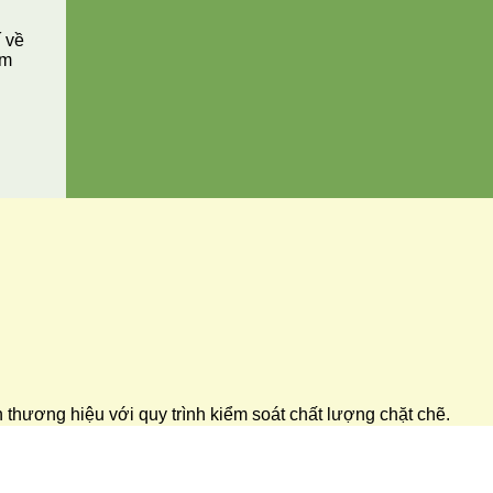
í về
ăm
ển thương hiệu với quy trình kiểm soát chất lượng chặt chẽ.