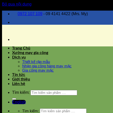
Bỏ qua nội dung
0972 107 109
- 09 4141 4422 (Mrs. My)
Trang Chủ
Xưởng may gia công
Dịch vụ
Thiết kế rập mẫu
Nhận gia công hàng may mặc
Gia công may mặc
Tin tức
Giới thiệu
Liên hệ
Tìm kiếm:
English
Tìm kiếm: