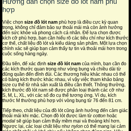
Hướng dẫn chọn size đồ lót nam phù
hợp
Việc chọn
size đồ lót nam
phù hợp là điều cực kỳ quan
trọng, không chỉ đảm bảo sự thoải mái mà còn ảnh hưởng
đến sức khỏe và phong cách cá nhân. Để lựa chọn được
kích cỡ phù hợp, bạn cần hiểu rõ các tiêu chí như kích thước
cơ thể, chất liệu đồ lót và kiểu dáng sản phẩm. Một lựa chọn
chính xác sẽ giúp bạn cảm thấy tự tin và thoải mái hơn trong
cuộc sống hàng ngày.
Đầu tiên, để xác định
size đồ lót nam
của mình, bạn cần đo
các kích thước quan trọng như vòng bụng và chiều dài từ
đũng quần đến đỉnh đùi. Các thương hiệu khác nhau có thể
có bảng kích thước khác nhau, vì vậy việc tham khảo bảng
size cụ thể từ nhà sản xuất là điều cần thiết. Thông thường,
kích thước đồ lót nam sẽ được phân loại thành các cỡ như
S, M, L, XL, với các số đo cụ thể tương ứng. Ví dụ, kích
thước M thường phù hợp với vòng bụng từ 76 đến 81 cm.
Tiếp theo, chất liệu của đồ lót cũng ảnh hưởng đến cảm giác
thoải mái khi mặc. Chọn đồ lót được làm từ
cotton
hoặc
modal
sẽ giúp bạn cảm thấy mềm mại và thoáng khí hơn.
Ngược lại, các loại chất liệu như
nylon
có thể mang lại cảm