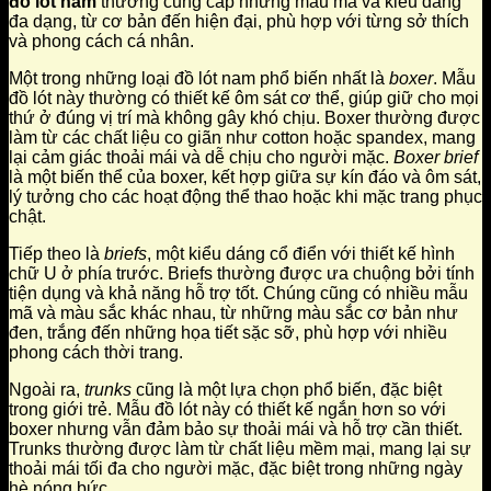
đồ lót nam
thường cung cấp những mẫu mã và kiểu dáng
đa dạng, từ cơ bản đến hiện đại, phù hợp với từng sở thích
và phong cách cá nhân.
Một trong những loại đồ lót nam phổ biến nhất là
boxer
. Mẫu
đồ lót này thường có thiết kế ôm sát cơ thể, giúp giữ cho mọi
thứ ở đúng vị trí mà không gây khó chịu. Boxer thường được
làm từ các chất liệu co giãn như cotton hoặc spandex, mang
lại cảm giác thoải mái và dễ chịu cho người mặc.
Boxer brief
là một biến thể của boxer, kết hợp giữa sự kín đáo và ôm sát,
lý tưởng cho các hoạt động thể thao hoặc khi mặc trang phục
chật.
Tiếp theo là
briefs
, một kiểu dáng cổ điển với thiết kế hình
chữ U ở phía trước. Briefs thường được ưa chuộng bởi tính
tiện dụng và khả năng hỗ trợ tốt. Chúng cũng có nhiều mẫu
mã và màu sắc khác nhau, từ những màu sắc cơ bản như
đen, trắng đến những họa tiết sặc sỡ, phù hợp với nhiều
phong cách thời trang.
Ngoài ra,
trunks
cũng là một lựa chọn phổ biến, đặc biệt
trong giới trẻ. Mẫu đồ lót này có thiết kế ngắn hơn so với
boxer nhưng vẫn đảm bảo sự thoải mái và hỗ trợ cần thiết.
Trunks thường được làm từ chất liệu mềm mại, mang lại sự
thoải mái tối đa cho người mặc, đặc biệt trong những ngày
hè nóng bức.