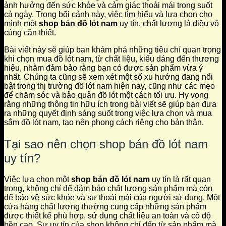
ảnh hưởng đến sức khỏe và cảm giác thoải mái trong suốt
cả ngày. Trong bối cảnh này, việc tìm hiểu và lựa chọn cho
mình một
shop bán đồ lót nam
uy tín, chất lượng là điều vô
cùng cần thiết.
Bài viết này sẽ giúp bạn khám phá những tiêu chí quan trọng
khi chọn mua đồ lót nam, từ chất liệu, kiểu dáng đến thương
hiệu, nhằm đảm bảo rằng bạn có được sản phẩm vừa ý
nhất. Chúng ta cũng sẽ xem xét một số xu hướng đang nổi
bật trong thị trường đồ lót nam hiện nay, cũng như các mẹo
để chăm sóc và bảo quản đồ lót một cách tối ưu. Hy vọng
rằng những thông tin hữu ích trong bài viết sẽ giúp bạn đưa
ra những quyết định sáng suốt trong việc lựa chọn và mua
sắm đồ lót nam, tạo nên phong cách riêng cho bản thân.
Tại sao nên chọn shop bán đồ lót nam
uy tín?
Việc lựa chọn một
shop bán đồ lót nam
uy tín là rất quan
trọng, không chỉ để đảm bảo chất lượng sản phẩm mà còn
để bảo vệ sức khỏe và sự thoải mái của người sử dụng. Một
cửa hàng chất lượng thường cung cấp những sản phẩm
được thiết kế phù hợp, sử dụng chất liệu an toàn và có độ
bền cao. Sự uy tín của shop không chỉ đến từ sản phẩm mà