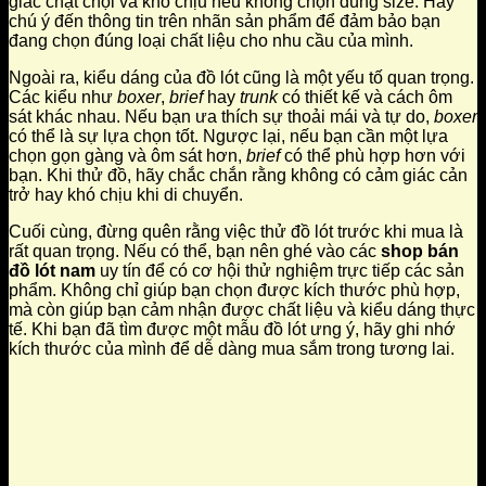
giác chật chội và khó chịu nếu không chọn đúng size. Hãy
chú ý đến thông tin trên nhãn sản phẩm để đảm bảo bạn
đang chọn đúng loại chất liệu cho nhu cầu của mình.
Ngoài ra, kiểu dáng của đồ lót cũng là một yếu tố quan trọng.
Các kiểu như
boxer
,
brief
hay
trunk
có thiết kế và cách ôm
sát khác nhau. Nếu bạn ưa thích sự thoải mái và tự do,
boxer
có thể là sự lựa chọn tốt. Ngược lại, nếu bạn cần một lựa
chọn gọn gàng và ôm sát hơn,
brief
có thể phù hợp hơn với
bạn. Khi thử đồ, hãy chắc chắn rằng không có cảm giác cản
trở hay khó chịu khi di chuyển.
Cuối cùng, đừng quên rằng việc thử đồ lót trước khi mua là
rất quan trọng. Nếu có thể, bạn nên ghé vào các
shop bán
đồ lót nam
uy tín để có cơ hội thử nghiệm trực tiếp các sản
phẩm. Không chỉ giúp bạn chọn được kích thước phù hợp,
mà còn giúp bạn cảm nhận được chất liệu và kiểu dáng thực
tế. Khi bạn đã tìm được một mẫu đồ lót ưng ý, hãy ghi nhớ
kích thước của mình để dễ dàng mua sắm trong tương lai.