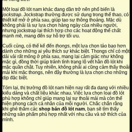
Một loại đồ lót nam khác đang dần trở nên phổ biến là
jockstrap
. Jockstrap thường được sử dụng trong thể thao, có
thiết kế mở ở phía sau, giúp tạo sự thông thoáng. Mặc dù
không phải là sự lựa chọn hàng ngày của nhiều người,
nhưng jockstrap lại thích hợp cho các hoạt động thể chất
mạnh mẽ, mang đến sự hỗ trợ tối ưu.
Cuối cùng, có thể kể đến
thongs
, một lựa chọn táo bạo hơn
dành cho những ai yêu thích sự khác biệt. Thongs chỉ có một
dải vải rất mỏng ở phía sau, mang lại cảm giác như không
mặc gì, đồng thời giúp tránh tình trạng lộ vết hằn đồ lót khi
mặc quần chật. Tuy nhiên, không phải ai cũng cảm thấy thoải
mái khi mặc thongs, nên đây thường là lựa chọn cho những
dịp đặc biệt.
Tóm lại, thị trường đồ lót nam hiện nay rất đa dạng với nhiều
kiểu dáng và chất liệu khác nhau. Việc lựa chọn loại đồ lót
phù hợp không chỉ giúp mang lại sự thoải mái mà còn thể
hiện phong cách cá nhân của mỗi người. Chắc chắn rằng
khi ghé thăm các
shop bán đồ lót nam
, bạn sẽ tìm thấy
những sản phẩm phù hợp nhất với nhu cầu và sở thích của
mình.