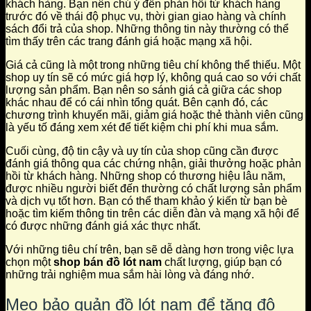
khách hàng. Bạn nên chú ý đến phản hồi từ khách hàng
trước đó về thái độ phục vụ, thời gian giao hàng và chính
sách đổi trả của shop. Những thông tin này thường có thể
tìm thấy trên các trang đánh giá hoặc mạng xã hội.
Giá cả cũng là một trong những tiêu chí không thể thiếu. Một
shop uy tín sẽ có mức giá hợp lý, không quá cao so với chất
lượng sản phẩm. Bạn nên so sánh giá cả giữa các shop
khác nhau để có cái nhìn tổng quát. Bên cạnh đó, các
chương trình khuyến mãi, giảm giá hoặc thẻ thành viên cũng
là yếu tố đáng xem xét để tiết kiệm chi phí khi mua sắm.
Cuối cùng, độ tin cậy và uy tín của shop cũng cần được
đánh giá thông qua các chứng nhận, giải thưởng hoặc phản
hồi từ khách hàng. Những shop có thương hiệu lâu năm,
được nhiều người biết đến thường có chất lượng sản phẩm
và dịch vụ tốt hơn. Bạn có thể tham khảo ý kiến từ bạn bè
hoặc tìm kiếm thông tin trên các diễn đàn và mạng xã hội để
có được những đánh giá xác thực nhất.
Với những tiêu chí trên, bạn sẽ dễ dàng hơn trong việc lựa
chọn một
shop bán đồ lót nam
chất lượng, giúp bạn có
những trải nghiệm mua sắm hài lòng và đáng nhớ.
Mẹo bảo quản đồ lót nam để tăng độ