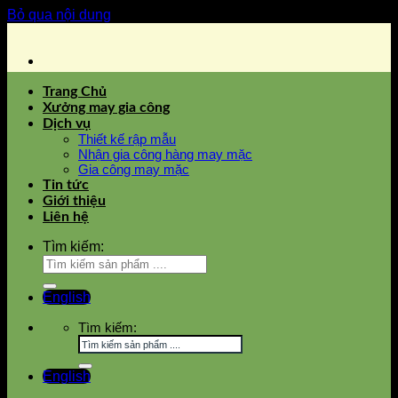
Bỏ qua nội dung
Trang Chủ
Xưởng may gia công
Dịch vụ
Thiết kế rập mẫu
Nhận gia công hàng may mặc
Gia công may mặc
Tin tức
Giới thiệu
Liên hệ
Tìm kiếm:
English
Tìm kiếm:
English