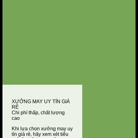
XƯỞNG MAY UY TÍN GIÁ
RẺ
Chi phí thấp, chất lượng
cao
Khi lựa chọn xưởng may uy
tín giá rẻ, hãy xem xét tiêu