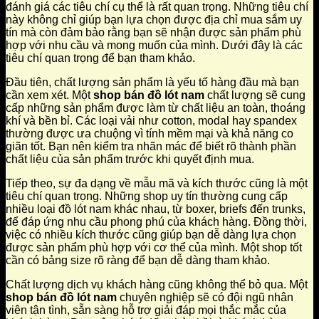
đánh giá các tiêu chí cụ thể là rất quan trọng. Những tiêu chí
này không chỉ giúp bạn lựa chọn được địa chỉ mua sắm uy
tín mà còn đảm bảo rằng bạn sẽ nhận được sản phẩm phù
hợp với nhu cầu và mong muốn của mình. Dưới đây là các
tiêu chí quan trọng để bạn tham khảo.
Đầu tiên, chất lượng sản phẩm là yếu tố hàng đầu mà bạn
cần xem xét. Một
shop bán đồ lót nam
chất lượng sẽ cung
cấp những sản phẩm được làm từ chất liệu an toàn, thoáng
khí và bền bỉ. Các loại vải như cotton, modal hay spandex
thường được ưa chuộng vì tính mềm mại và khả năng co
giãn tốt. Bạn nên kiểm tra nhãn mác để biết rõ thành phần
chất liệu của sản phẩm trước khi quyết định mua.
Tiếp theo, sự đa dạng về mẫu mã và kích thước cũng là một
tiêu chí quan trọng. Những shop uy tín thường cung cấp
nhiều loại đồ lót nam khác nhau, từ boxer, briefs đến trunks,
để đáp ứng nhu cầu phong phú của khách hàng. Đồng thời,
việc có nhiều kích thước cũng giúp bạn dễ dàng lựa chọn
được sản phẩm phù hợp với cơ thể của mình. Một shop tốt
cần có bảng size rõ ràng để bạn dễ dàng tham khảo.
Chất lượng dịch vụ khách hàng cũng không thể bỏ qua. Một
shop bán đồ lót nam
chuyên nghiệp sẽ có đội ngũ nhân
viên tận tình, sẵn sàng hỗ trợ giải đáp mọi thắc mắc của