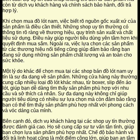
còn từ dịch vụ khách hàng và chính sách bảo hành, đổi trả
hợp lý.
Khi chọn mua đồ lót nam, việc biết rõ nguồn gốc xuất xứ của
sản phẩm là điều cần thiết. Những shop uy tín thường có
thông tin rõ ràng về thương hiệu, quy trình sản xuất và chất
liệu sử dụng. Điều này giúp người tiêu dùng yên tâm hơn khi
quyết định mua sắm. Ngoài ra, việc lựa chọn các sản phẩm
từ các thương hiệu nổi tiếng cũng giúp đảm bảo rằng bạn
đang sử dụng những sản phẩm chất lượng và an toàn cho
sức khỏe.
Một lý do khác để chọn mua tại các shop bán đồ lót nam uy
tín là sự đa dạng về sản phẩm. Những cửa hàng này thường
cung cấp nhiều loại đồ lót khác nhau, từ boxer, slip đến áo
lót, giúp bạn dễ dàng tìm thấy sản phẩm phù hợp với nhu
cầu và sở thích cá nhân. Sự đa dạng này không chỉ giúp
người tiêu dùng có nhiều sự lựa chọn mà còn đảm bảo rằng
bạn có thể tìm thấy sản phẩm phù hợp nhất với phong cách
và vóc dáng của mình.
Bên cạnh đó, dịch vụ khách hàng tại các shop uy tín thường
được đánh giá cao. Họ sẽ cung cấp sự tư vấn tận tình, giúp
bạn chọn lựa sản phẩm phù hợp nhất. Chế độ bảo hành và
đổi trả linh hoạt cũng là một điểm cộng lớn, giúp bạn an tâm