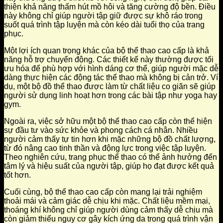
thiện khả năng thấm hút mồ hôi và tăng cường độ bền. Điều
này không chỉ giúp người tập giữ được sự khô ráo trong
suốt quá trình tập luyện mà còn kéo dài tuổi thọ của trang
phục.
Một lợi ích quan trọng khác của bộ thể thao cao cấp là khả
năng hỗ trợ chuyển động. Các thiết kế này thường được tối
ưu hóa để phù hợp với hình dáng cơ thể, giúp người mặc dễ
dàng thực hiện các động tác thể thao mà không bị cản trở. Ví
dụ, một bộ đồ thể thao được làm từ chất liệu co giãn sẽ giúp
người sử dụng linh hoạt hơn trong các bài tập như yoga hay
gym.
Ngoài ra, việc sở hữu một bộ thể thao cao cấp còn thể hiện
sự đầu tư vào sức khỏe và phong cách cá nhân. Nhiều
người cảm thấy tự tin hơn khi mặc những bộ đồ chất lượng,
từ đó nâng cao tinh thần và động lực trong việc tập luyện.
Theo nghiên cứu, trang phục thể thao có thể ảnh hưởng đến
tâm lý và hiệu suất của người tập, giúp họ đạt được kết quả
tốt hơn.
Cuối cùng, bộ thể thao cao cấp còn mang lại trải nghiệm
thoải mái và cảm giác dễ chịu khi mặc. Chất liệu mềm mại,
thoáng khí không chỉ giúp người dùng cảm thấy dễ chịu mà
còn giảm thiểu nguy cơ gây kích ứng da trong quá trình vận