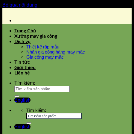
Bỏ qua nội dung
Trang Chủ
Xưởng may gia công
Dịch vụ
Thiết kế rập mẫu
Nhận gia công hàng may mặc
Gia công may mặc
Tin tức
Giới thiệu
Liên hệ
Tìm kiếm:
English
Tìm kiếm:
English