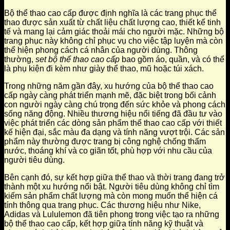
Bộ thể thao cao cấp được định nghĩa là các trang phục thể
thao được sản xuất từ chất liệu chất lượng cao, thiết kế tinh
tế và mang lại cảm giác thoải mái cho người mặc. Những bộ
trang phục này không chỉ phục vụ cho việc tập luyện mà còn
thể hiện phong cách cá nhân của người dùng. Thông
thường,
set bộ thể thao cao cấp
bao gồm áo, quần, và có thể
là phụ kiện đi kèm như giày thể thao, mũ hoặc túi xách.
Trong những năm gần đây, xu hướng của bộ thể thao cao
cấp ngày càng phát triển mạnh mẽ, đặc biệt trong bối cảnh
con người ngày càng chú trọng đến sức khỏe và phong cách
sống năng động. Nhiều thương hiệu nổi tiếng đã đầu tư vào
việc phát triển các dòng sản phẩm thể thao cao cấp với thiết
kế hiện đại, sắc màu đa dạng và tính năng vượt trội. Các sản
phẩm này thường được trang bị công nghệ chống thấm
nước, thoáng khí và co giãn tốt, phù hợp với nhu cầu của
người tiêu dùng.
Bên cạnh đó, sự kết hợp giữa thể thao và thời trang đang trở
thành một xu hướng nổi bật. Người tiêu dùng không chỉ tìm
kiếm sản phẩm chất lượng mà còn mong muốn thể hiện cá
tính thông qua trang phục. Các thương hiệu như Nike,
Adidas và Lululemon đã tiên phong trong việc tạo ra những
bộ thể thao cao cấp, kết hợp giữa tính năng kỹ thuật và