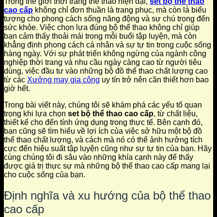
Trong thế giới thời trang thể thao hiện đại,
set bộ thể thao
cao cấp
không chỉ đơn thuần là trang phục, mà còn là biểu
tượng cho phong cách sống năng động và sự chú trọng đến
sức khỏe. Việc chọn lựa đúng bộ thể thao không chỉ giúp
bạn cảm thấy thoải mái trong mỗi buổi tập luyện, mà còn
khẳng định phong cách cá nhân và sự tự tin trong cuộc sống
hàng ngày. Với sự phát triển không ngừng của ngành công
nghiệp thời trang và nhu cầu ngày càng cao từ người tiêu
dùng, việc đầu tư vào những bộ đồ thể thao chất lượng cao
từ các
Xưởng may gia công
uy tín trở nên cần thiết hơn bao
giờ hết.
Trong bài viết này, chúng tôi sẽ khám phá các yếu tố quan
trọng khi lựa chọn
set bộ thể thao cao cấp
, từ chất liệu,
thiết kế cho đến tính ứng dụng trong thực tế. Bên cạnh đó,
bạn cũng sẽ tìm hiểu về lợi ích của việc sở hữu một bộ đồ
thể thao chất lượng, và cách mà nó có thể ảnh hưởng tích
cực đến hiệu suất tập luyện cũng như sự tự tin của bạn. Hãy
cùng chúng tôi đi sâu vào những khía cạnh này để thấy
được giá trị thực sự mà những bộ thể thao cao cấp mang lại
cho cuộc sống của bạn.
Định nghĩa và xu hướng của bộ thể thao
cao cấp