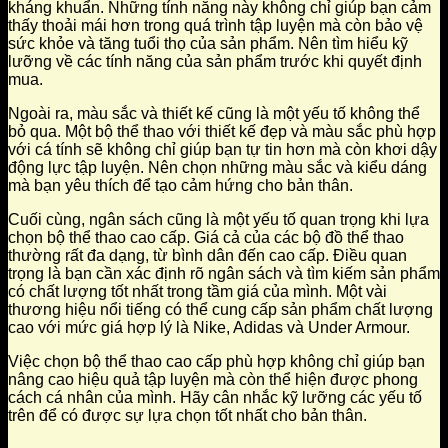
kháng khuẩn. Những tính năng này không chỉ giúp bạn cảm
thấy thoải mái hơn trong quá trình tập luyện mà còn bảo vệ
sức khỏe và tăng tuổi thọ của sản phẩm. Nên tìm hiểu kỹ
lưỡng về các tính năng của sản phẩm trước khi quyết định
mua.
Ngoài ra, màu sắc và thiết kế cũng là một yếu tố không thể
bỏ qua. Một bộ thể thao với thiết kế đẹp và màu sắc phù hợp
với cá tính sẽ không chỉ giúp bạn tự tin hơn mà còn khơi dậy
động lực tập luyện. Nên chọn những màu sắc và kiểu dáng
mà bạn yêu thích để tạo cảm hứng cho bản thân.
Cuối cùng, ngân sách cũng là một yếu tố quan trọng khi lựa
chọn bộ thể thao cao cấp. Giá cả của các bộ đồ thể thao
thường rất đa dạng, từ bình dân đến cao cấp. Điều quan
trọng là bạn cần xác định rõ ngân sách và tìm kiếm sản phẩm
có chất lượng tốt nhất trong tầm giá của mình. Một vài
thương hiệu nổi tiếng có thể cung cấp sản phẩm chất lượng
cao với mức giá hợp lý là Nike, Adidas và Under Armour.
Việc chọn bộ thể thao cao cấp phù hợp không chỉ giúp bạn
nâng cao hiệu quả tập luyện mà còn thể hiện được phong
cách cá nhân của mình. Hãy cân nhắc kỹ lưỡng các yếu tố
trên để có được sự lựa chọn tốt nhất cho bản thân.