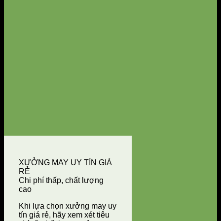
XƯỞNG MAY UY TÍN GIÁ
RẺ
Chi phí thấp, chất lượng
cao
Khi lựa chọn xưởng may uy
tín giá rẻ, hãy xem xét tiêu