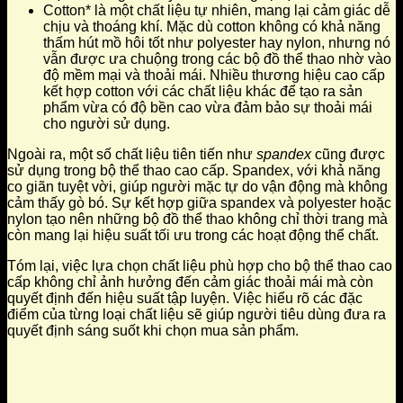
Cotton* là một chất liệu tự nhiên, mang lại cảm giác dễ
chịu và thoáng khí. Mặc dù cotton không có khả năng
thấm hút mồ hôi tốt như polyester hay nylon, nhưng nó
vẫn được ưa chuộng trong các bộ đồ thể thao nhờ vào
độ mềm mại và thoải mái. Nhiều thương hiệu cao cấp
kết hợp cotton với các chất liệu khác để tạo ra sản
phẩm vừa có độ bền cao vừa đảm bảo sự thoải mái
cho người sử dụng.
Ngoài ra, một số chất liệu tiên tiến như
spandex
cũng được
sử dụng trong bộ thể thao cao cấp. Spandex, với khả năng
co giãn tuyệt vời, giúp người mặc tự do vận động mà không
cảm thấy gò bó. Sự kết hợp giữa spandex và polyester hoặc
nylon tạo nên những bộ đồ thể thao không chỉ thời trang mà
còn mang lại hiệu suất tối ưu trong các hoạt động thể chất.
Tóm lại, việc lựa chọn chất liệu phù hợp cho bộ thể thao cao
cấp không chỉ ảnh hưởng đến cảm giác thoải mái mà còn
quyết định đến hiệu suất tập luyện. Việc hiểu rõ các đặc
điểm của từng loại chất liệu sẽ giúp người tiêu dùng đưa ra
quyết định sáng suốt khi chọn mua sản phẩm.