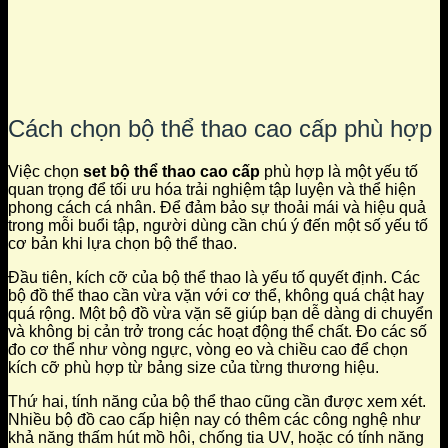
Cách chọn bộ thể thao cao cấp phù hợp
Việc chọn
set bộ thể thao cao cấp
phù hợp là một yếu tố
quan trọng để tối ưu hóa trải nghiệm tập luyện và thể hiện
phong cách cá nhân. Để đảm bảo sự thoải mái và hiệu quả
trong mỗi buổi tập, người dùng cần chú ý đến một số yếu tố
cơ bản khi lựa chọn bộ thể thao.
Đầu tiên, kích cỡ của bộ thể thao là yếu tố quyết định. Các
bộ đồ thể thao cần vừa vặn với cơ thể, không quá chật hay
quá rộng. Một bộ đồ vừa vặn sẽ giúp bạn dễ dàng di chuyển
và không bị cản trở trong các hoạt động thể chất. Đo các số
đo cơ thể như vòng ngực, vòng eo và chiều cao để chọn
kích cỡ phù hợp từ bảng size của từng thương hiệu.
Thứ hai, tính năng của bộ thể thao cũng cần được xem xét.
Nhiều bộ đồ cao cấp hiện nay có thêm các công nghệ như
khả năng thấm hút mồ hôi, chống tia UV, hoặc có tính năng