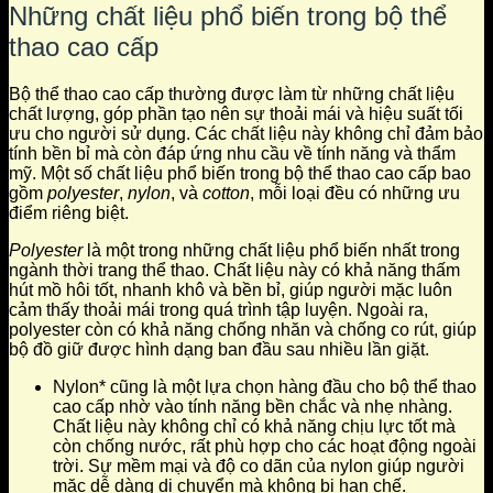
Những chất liệu phổ biến trong bộ thể
thao cao cấp
Bộ thể thao cao cấp thường được làm từ những chất liệu
chất lượng, góp phần tạo nên sự thoải mái và hiệu suất tối
ưu cho người sử dụng. Các chất liệu này không chỉ đảm bảo
tính bền bỉ mà còn đáp ứng nhu cầu về tính năng và thẩm
mỹ. Một số chất liệu phổ biến trong bộ thể thao cao cấp bao
gồm
polyester
,
nylon
, và
cotton
, mỗi loại đều có những ưu
điểm riêng biệt.
Polyester
là một trong những chất liệu phổ biến nhất trong
ngành thời trang thể thao. Chất liệu này có khả năng thấm
hút mồ hôi tốt, nhanh khô và bền bỉ, giúp người mặc luôn
cảm thấy thoải mái trong quá trình tập luyện. Ngoài ra,
polyester còn có khả năng chống nhăn và chống co rút, giúp
bộ đồ giữ được hình dạng ban đầu sau nhiều lần giặt.
Nylon* cũng là một lựa chọn hàng đầu cho bộ thể thao
cao cấp nhờ vào tính năng bền chắc và nhẹ nhàng.
Chất liệu này không chỉ có khả năng chịu lực tốt mà
còn chống nước, rất phù hợp cho các hoạt động ngoài
trời. Sự mềm mại và độ co dãn của nylon giúp người
mặc dễ dàng di chuyển mà không bị hạn chế.