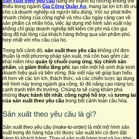
Sản xuất theo yêu cầu
đang trở thành xu hướng không thể
thiếu trong ngành
Gia Công Quần Áo
, mang lại lợi ích tối ưu
cho cả doanh nghiệp và người tiêu dùng. Với sự phát triển
nhanh chóng của công nghệ và nhu cầu ngày càng cao về
sản phẩm cá nhân hóa, việc áp dụng mô hình sản xuất này
không chỉ giúp doanh nghiệp tiết kiệm chi phí mà còn gia
tăng độ hài lòng của khách hàng thông qua sản phẩm phù
hợp nhất với nhu cầu của họ.
Trong bối cảnh đó,
sản xuất theo yêu cầu
không chỉ đơn
thuần là một phương pháp sản xuất, mà còn bao gồm các
khái niệm như
quản lý chuỗi cung ứng
,
tùy chỉnh sản
phẩm
, và
giảm thiểu lãng phí
, tạo nên một hệ sinh thái kinh
doanh hiệu quả và bền vững. Bài viết này sẽ giúp bạn hiểu
rõ hơn về các lợi ích, thách thức, và các chiến lược áp dụng
mô hình này trong ngành gia công, từ đó nâng cao năng lực
cạnh tranh trên thị trường. Chúng ta sẽ cùng khám phá
những
thực hành tốt nhất
,
công nghệ hỗ trợ
, và
tương lai
của sản xuất theo yêu cầu
trong bối cảnh toàn cầu hóa.
Sản xuất theo yêu cầu là gì?
Sản xuất theo yêu cầu
(make-to-order) là một mô hình sản
xuất trong đó hàng hóa chỉ được sản xuất khi có đơn đặt
hàng từ khách hàng. Thay vì sản xuất hàng loạt và lưu kho,