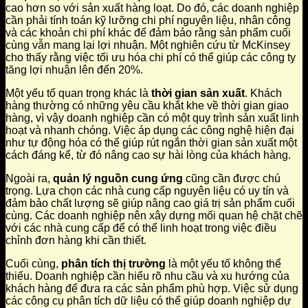
cao hơn so với sản xuất hàng loạt. Do đó, các doanh nghiệp
cần phải tính toán kỹ lưỡng chi phí nguyên liệu, nhân công
và các khoản chi phí khác để đảm bảo rằng sản phẩm cuối
cùng vẫn mang lại lợi nhuận. Một nghiên cứu từ McKinsey
cho thấy rằng việc tối ưu hóa chi phí có thể giúp các công ty
tăng lợi nhuận lên đến 20%.
Một yếu tố quan trọng khác là
thời gian sản xuất
. Khách
hàng thường có những yêu cầu khắt khe về thời gian giao
hàng, vì vậy doanh nghiệp cần có một quy trình sản xuất linh
hoạt và nhanh chóng. Việc áp dụng các công nghệ hiện đại
như tự động hóa có thể giúp rút ngắn thời gian sản xuất một
cách đáng kể, từ đó nâng cao sự hài lòng của khách hàng.
Ngoài ra,
quản lý nguồn cung ứng
cũng cần được chú
trọng. Lựa chọn các nhà cung cấp nguyên liệu có uy tín và
đảm bảo chất lượng sẽ giúp nâng cao giá trị sản phẩm cuối
cùng. Các doanh nghiệp nên xây dựng mối quan hệ chặt chẽ
với các nhà cung cấp để có thể linh hoạt trong việc điều
chỉnh đơn hàng khi cần thiết.
Cuối cùng,
phân tích thị trường
là một yếu tố không thể
thiếu. Doanh nghiệp cần hiểu rõ nhu cầu và xu hướng của
khách hàng để đưa ra các sản phẩm phù hợp. Việc sử dụng
các công cụ phân tích dữ liệu có thể giúp doanh nghiệp dự