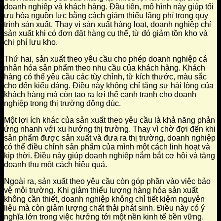
doanh nghiệp và khách hàng. Đầu tiên, mô hình này giúp tối
ưu hóa nguồn lực bằng cách giảm thiểu lãng phí trong quy
trình sản xuất. Thay vì sản xuất hàng loạt, doanh nghiệp chỉ
sản xuất khi có đơn đặt hàng cụ thể, từ đó giảm tồn kho và
chi phí lưu kho.
Thứ hai, sản xuất theo yêu cầu cho phép doanh nghiệp cá
nhân hóa sản phẩm theo nhu cầu của khách hàng. Khách
hàng có thể yêu cầu các tùy chỉnh, từ kích thước, màu sắc
cho đến kiểu dáng. Điều này không chỉ tăng sự hài lòng của
khách hàng mà còn tạo ra lợi thế cạnh tranh cho doanh
nghiệp trong thị trường đông đúc.
Một lợi ích khác của sản xuất theo yêu cầu là khả năng phản
ứng nhanh với xu hướng thị trường. Thay vì chờ đợi đến khi
sản phẩm được sản xuất và đưa ra thị trường, doanh nghiệp
có thể điều chỉnh sản phẩm của mình một cách linh hoạt và
kịp thời. Điều này giúp doanh nghiệp nắm bắt cơ hội và tăng
doanh thu một cách hiệu quả.
Ngoài ra, sản xuất theo yêu cầu còn góp phần vào việc bảo
vệ môi trường. Khi giảm thiểu lượng hàng hóa sản xuất
không cần thiết, doanh nghiệp không chỉ tiết kiệm nguyên
liệu mà còn giảm lượng chất thải phát sinh. Điều này có ý
nghĩa lớn trong việc hướng tới một nền kinh tế bền vững.