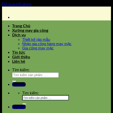
Bỏ qua nội dung
Trang Chủ
Xưởng may gia công
Dịch vụ
Thiết kế rập mẫu
Nhận gia công hàng may mặc
Gia công may mặc
Tin tức
Giới thiệu
Liên hệ
Tìm kiếm:
English
Tìm kiếm:
English