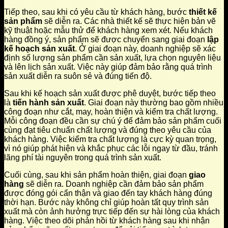
Tiếp theo, sau khi có yêu cầu từ khách hàng, bước
thiết kế
sản phẩm
sẽ diễn ra. Các nhà thiết kế sẽ thực hiện bản vẽ
kỹ thuật hoặc mẫu thử để khách hàng xem xét. Nếu khách
hàng đồng ý, sản phẩm sẽ được chuyển sang giai đoạn
lập
kế hoạch sản xuất
. Ở giai đoạn này, doanh nghiệp sẽ xác
định số lượng sản phẩm cần sản xuất, lựa chọn nguyên liệu
và lên lịch sản xuất. Việc này giúp đảm bảo rằng quá trình
sản xuất diễn ra suôn sẻ và đúng tiến độ.
Sau khi kế hoạch sản xuất được phê duyệt, bước tiếp theo
là
tiến hành sản xuất
. Giai đoạn này thường bao gồm nhiều
công đoạn như cắt, may, hoàn thiện và kiểm tra chất lượng.
Mỗi công đoạn đều cần sự chú ý để đảm bảo sản phẩm cuối
cùng đạt tiêu chuẩn chất lượng và đúng theo yêu cầu của
khách hàng. Việc kiểm tra chất lượng là cực kỳ quan trọng,
vì nó giúp phát hiện và khắc phục các lỗi ngay từ đầu, tránh
lãng phí tài nguyên trong quá trình sản xuất.
Cuối cùng, sau khi sản phẩm hoàn thiện, giai đoạn
giao
hàng
sẽ diễn ra. Doanh nghiệp cần đảm bảo sản phẩm
được đóng gói cẩn thận và giao đến tay khách hàng đúng
thời hạn. Bước này không chỉ giúp hoàn tất quy trình sản
xuất mà còn ảnh hưởng trực tiếp đến sự hài lòng của khách
hàng. Việc theo dõi phản hồi từ khách hàng sau khi nhận