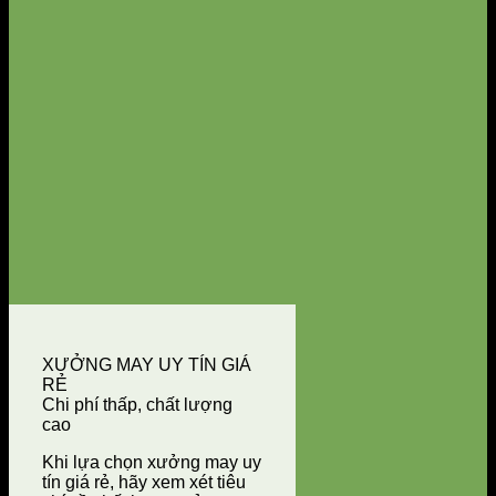
XƯỞNG MAY UY TÍN GIÁ
RẺ
Chi phí thấp, chất lượng
cao
Khi lựa chọn xưởng may uy
tín giá rẻ, hãy xem xét tiêu