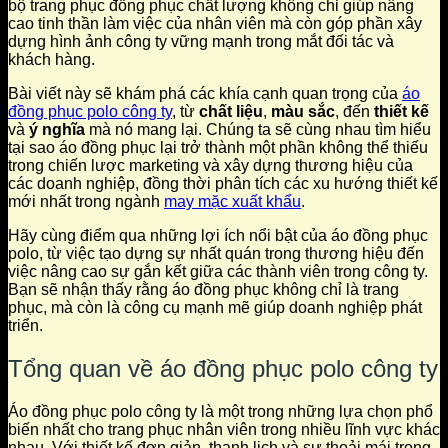
bộ trang phục đồng phục chất lượng không chỉ giúp nâng
cao tinh thần làm việc của nhân viên mà còn góp phần xây
dựng hình ảnh công ty vững mạnh trong mắt đối tác và
khách hàng.
Bài viết này sẽ khám phá các khía cạnh quan trọng của
áo
đồng phục polo công ty
, từ
chất liệu
,
màu sắc
, đến
thiết kế
và
ý nghĩa
mà nó mang lại. Chúng ta sẽ cùng nhau tìm hiểu
tại sao áo đồng phục lại trở thành một phần không thể thiếu
trong chiến lược marketing và xây dựng thương hiệu của
các doanh nghiệp, đồng thời phân tích các xu hướng thiết kế
mới nhất trong ngành
may mặc xuất khẩu
.
Hãy cùng điểm qua những lợi ích nổi bật của áo đồng phục
polo, từ việc tạo dựng sự nhất quán trong thương hiệu đến
việc nâng cao sự gắn kết giữa các thành viên trong công ty.
Bạn sẽ nhận thấy rằng áo đồng phục không chỉ là trang
phục, mà còn là công cụ mạnh mẽ giúp doanh nghiệp phát
triển.
Tổng quan về áo đồng phục polo công ty
Áo đồng phục polo công ty là một trong những lựa chọn phổ
biến nhất cho trang phục nhân viên trong nhiều lĩnh vực khác
nhau. Với thiết kế đơn giản, thanh lịch và sự thoải mái trong