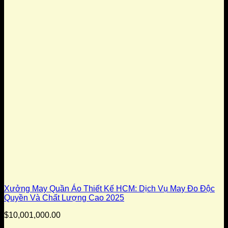
Xưởng May Quần Áo Thiết Kế HCM: Dịch Vụ May Đo Độc
Quyền Và Chất Lượng Cao 2025
$
10,001,000.00