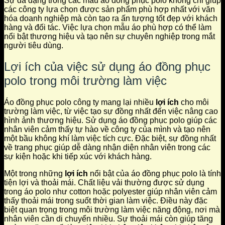
Sự đa dạng trong các mẫu áo đồng phục polo không chỉ giúp
các công ty lựa chọn được sản phẩm phù hợp nhất với văn
hóa doanh nghiệp mà còn tạo ra ấn tượng tốt đẹp với khách
hàng và đối tác. Việc lựa chọn mẫu áo phù hợp có thể làm
nổi bật thương hiệu và tạo nên sự chuyên nghiệp trong mắt
người tiêu dùng.
Lợi ích của việc sử dụng áo đồng phục
polo trong môi trường làm việc
Áo đồng phục polo công ty mang lại nhiều
lợi ích
cho môi
trường làm việc, từ việc tạo sự đồng nhất đến việc nâng cao
hình ảnh thương hiệu. Sử dụng áo đồng phục polo giúp các
nhân viên cảm thấy tự hào về công ty của mình và tạo nên
một bầu không khí làm việc tích cực. Đặc biệt, sự đồng nhất
về trang phục giúp dễ dàng nhận diện nhân viên trong các
sự kiện hoặc khi tiếp xúc với khách hàng.
Một trong những
lợi ích
nổi bật của áo đồng phục polo là tính
tiện lợi và thoải mái. Chất liệu vải thường được sử dụng
trong áo polo như cotton hoặc polyester giúp nhân viên cảm
thấy thoải mái trong suốt thời gian làm việc. Điều này đặc
biệt quan trọng trong môi trường làm việc năng động, nơi mà
nhân viên cần di chuyển nhiều. Sự thoải mái còn giúp tăng