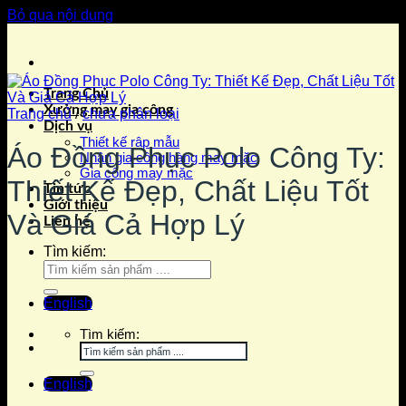
Bỏ qua nội dung
Trang Chủ
Xưởng may gia công
Trang chủ
/
chưa phân loại
Dịch vụ
Thiết kế rập mẫu
Áo Đồng Phục Polo Công Ty:
Nhận gia công hàng may mặc
Gia công may mặc
Thiết Kế Đẹp, Chất Liệu Tốt
Tin tức
Giới thiệu
Và Giá Cả Hợp Lý
Liên hệ
Tìm kiếm:
English
Tìm kiếm:
English