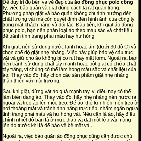
Để duy trì độ bền và vẻ đẹp của
áo đồng phục polo công
ty
, việc bảo quản và giặt đúng cách là rất quan trọng.
Phương pháp giặt và bảo quản không chỉ ảnh hưởng đến
chất lượng vải mà còn quyết định đến hình ảnh của công ty
trong mắt khách hàng và đối tác. Đầu tiên, khi giặt áo đồng
phục polo, bạn nên phân loại áo theo màu sắc và chất liệu
để tránh tình trạng phai màu hay hư hỏng.
Khi giặt, nên sử dụng nước lạnh hoặc ấm (dưới 30 độ C) và
chọn chế độ giặt nhẹ nhàng. Việc này giúp bảo vệ cấu trúc
vải và giữ cho áo không bị co rút hay mất form. Ngoài ra, bạn
nên tránh sử dụng chất tẩy mạnh hoặc bột giặt có chứa chất
tẩy trắng, vì chúng có thể làm hỏng màu sắc và chất liệu của
áo. Thay vào đó, hãy chọn các sản phẩm giặt nhẹ nhàng,
thân thiện với môi trường.
Sau khi giặt, đừng vắt áo quá mạnh tay, vì điều này có thể
làm biến dạng áo. Thay vào đó, hãy nhẹ nhàng nén nước ra
ngoài và treo áo lên móc treo. Để áo khô tự nhiên, nên treo ở
nơi thoáng mát và tránh ánh nắng trực tiếp, nhằm ngăn ngừa
tình trạng phai màu và hư hỏng vải. Nếu cần là áo, hãy điều
chỉnh nhiệt độ bàn là ở mức thấp và đặt một lớp vải mỏng
lên áo trước khi là để bảo vệ bề mặt vải.
Ngoài ra, việc bảo quản áo đồng phục cũng cần được chú