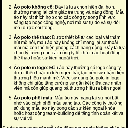
Áo polo không cổ
: Đây là lựa chọn hiện đại hơn,
thường mang lại cảm giác trẻ trung và năng động. Mẫu
áo này rất thích hợp cho các công ty trong lĩnh vực
sáng tạo hoặc công nghệ, nơi mà sự tự do và sự đổi
mới được coi trọng.
Áo polo thể thao
: Được thiết kế từ các loại vải thấm
hút mồ hôi, mẫu áo này không chỉ mang lại sự thoải
mái mà còn thể hiện phong cách năng động. Đây là lựa
chọn lý tưởng cho các công ty tổ chức các hoạt động
thể thao hoặc sự kiện ngoài trời.
Áo polo in logo
: Mẫu áo này thường có logo công ty
được thêu hoặc in trên ngực trái, tạo nên sự nhận diện
thương hiệu mạnh mẽ. Việc sử dụng áo polo in logo
không chỉ giúp tăng cường sự gắn kết giữa các nhân
viên mà còn giúp quảng bá thương hiệu ra bên ngoài.
Áo polo phối màu
: Mẫu áo này mang lại sự nổi bật
nhờ vào cách phối màu sáng tạo. Các công ty thường
sử dụng mẫu áo này trong các sự kiện ngoại khóa
hoặc hoạt động team-building để tăng tính đoàn kết và
sự vui vẻ.