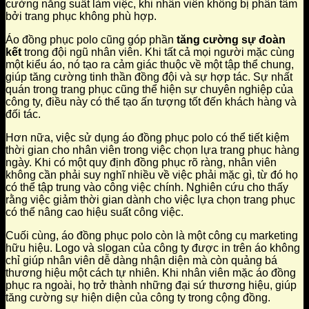
cường năng suất làm việc, khi nhân viên không bị phân tâm
bởi trang phục không phù hợp.
Áo đồng phục polo cũng góp phần
tăng cường sự đoàn
kết
trong đội ngũ nhân viên. Khi tất cả mọi người mặc cùng
một kiểu áo, nó tạo ra cảm giác thuộc về một tập thể chung,
giúp tăng cường tinh thần đồng đội và sự hợp tác. Sự nhất
quán trong trang phục cũng thể hiện sự chuyên nghiệp của
công ty, điều này có thể tạo ấn tượng tốt đến khách hàng và
đối tác.
Hơn nữa, việc sử dụng áo đồng phục polo có thể tiết kiệm
thời gian cho nhân viên trong việc chọn lựa trang phục hàng
ngày. Khi có một quy định đồng phục rõ ràng, nhân viên
không cần phải suy nghĩ nhiều về việc phải mặc gì, từ đó họ
có thể tập trung vào công việc chính. Nghiên cứu cho thấy
rằng việc giảm thời gian dành cho việc lựa chọn trang phục
có thể nâng cao hiệu suất công việc.
Cuối cùng, áo đồng phục polo còn là một công cụ marketing
hữu hiệu. Logo và slogan của công ty được in trên áo không
chỉ giúp nhân viên dễ dàng nhận diện mà còn quảng bá
thương hiệu một cách tự nhiên. Khi nhân viên mặc áo đồng
phục ra ngoài, họ trở thành những đại sứ thương hiệu, giúp
tăng cường sự hiện diện của công ty trong cộng đồng.