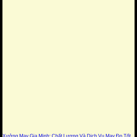
Xưởng May Gia Minh: Chất Lượng Và Dịch Vụ May Đo Tốt