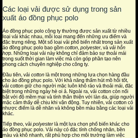
Các loại vải được sử dụng trong sản
xuất áo đồng phục polo
Áo đồng phục polo công ty thường được sản xuất từ nhiều
loại vải khác nhau, mỗi loại mang đến những ưu điểm và
đặc trưng riêng. Một số loại vải phổ biến nhất trong sản xuất
áo đồng phục polo bao gồm
cotton
,
polyester
, và
vải hỗn
hợp
. Những loại vải này không chỉ đảm bảo sự thoải mái
trong suốt thời gian làm việc mà còn góp phần tạo nên
phong cách chuyên nghiệp cho công ty.
Đầu tiên, vải
cotton
là một trong những lựa chọn hàng đầu
cho áo đồng phục polo. Với khả năng thấm hút mồ hôi tốt,
vải cotton giữ cho người mặc luôn khô ráo và thoải mái, đặc
biệt trong những ngày hè oi ả. Ngoài ra, vải cotton còn nổi
bật với độ mềm mại và tính thân thiện với làn da, giúp người
mặc cảm thấy dễ chịu khi vận động. Tuy nhiên, vải cotton có
nhược điểm là dễ nhăn và không bền màu bằng các loại vải
khác.
Tiếp theo, vải
polyester
là một lựa chọn phổ biến khác cho
áo đồng phục polo. Vải này có đặc tính chống nhăn, bền
màu và khô nhanh, rất phù hợp cho môi trường làm việc