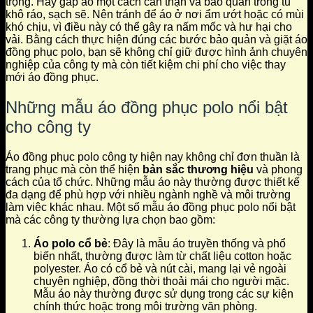
trọng. Hãy gấp áo một cách cẩn thận và bảo quản trong tủ
khô ráo, sạch sẽ. Nên tránh để áo ở nơi ẩm ướt hoặc có mùi
khó chịu, vì điều này có thể gây ra nấm mốc và hư hại cho
vải. Bằng cách thực hiện đúng các bước bảo quản và giặt áo
đồng phục polo, bạn sẽ không chỉ giữ được hình ảnh chuyên
nghiệp của công ty mà còn tiết kiệm chi phí cho việc thay
mới áo đồng phục.
Những mẫu áo đồng phục polo nổi bật
cho công ty
Áo đồng phục polo công ty hiện nay không chỉ đơn thuần là
trang phục mà còn thể hiện
bản sắc thương hiệu
và phong
cách của tổ chức. Những mẫu áo này thường được thiết kế
đa dạng để phù hợp với nhiều ngành nghề và môi trường
làm việc khác nhau. Một số mẫu áo đồng phục polo nổi bật
mà các công ty thường lựa chọn bao gồm:
Áo polo cổ bẻ
: Đây là mẫu áo truyền thống và phổ
biến nhất, thường được làm từ chất liệu cotton hoặc
polyester. Áo có cổ bẻ và nút cài, mang lại vẻ ngoài
chuyên nghiệp, đồng thời thoải mái cho người mặc.
Mẫu áo này thường được sử dụng trong các sự kiện
chính thức hoặc trong môi trường văn phòng.