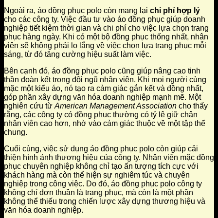
Ngoài ra, áo đồng phục polo còn mang lại
chi phí hợp lý
cho các công ty. Việc đầu tư vào áo đồng phục giúp doanh
nghiệp tiết kiệm thời gian và chi phí cho việc lựa chọn trang
phục hàng ngày. Khi có một bộ đồng phục thống nhất, nhân
viên sẽ không phải lo lắng về việc chọn lựa trang phục mỗi
sáng, từ đó tăng cường hiệu suất làm việc.
Bên cạnh đó, áo đồng phục polo cũng giúp nâng cao tinh
thần đoàn kết trong đội ngũ nhân viên. Khi mọi người cùng
mặc một kiểu áo, nó tạo ra cảm giác gắn kết và đồng nhất,
góp phần xây dựng văn hóa doanh nghiệp mạnh mẽ. Một
nghiên cứu từ
American Management Association
cho thấy
rằng, các công ty có đồng phục thường có tỷ lệ giữ chân
nhân viên cao hơn, nhờ vào cảm giác thuộc về một tập thể
chung.
Cuối cùng, việc sử dụng áo đồng phục polo còn giúp cải
thiện hình ảnh thương hiệu của công ty. Nhân viên mặc đồng
phục chuyên nghiệp không chỉ tạo ấn tượng tích cực với
khách hàng mà còn thể hiện sự nghiêm túc và chuyên
nghiệp trong công việc. Do đó, áo đồng phục polo công ty
không chỉ đơn thuần là trang phục, mà còn là một phần
không thể thiếu trong chiến lược xây dựng thương hiệu và
văn hóa doanh nghiệp.