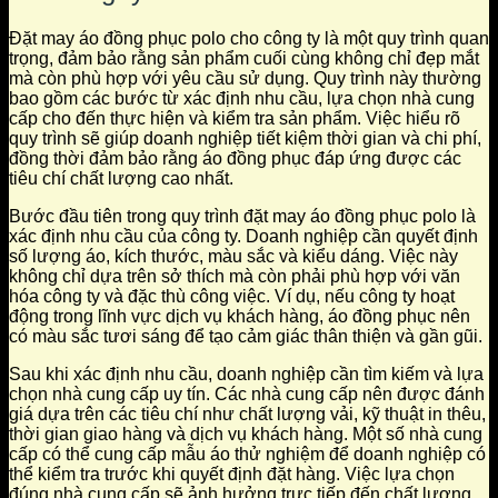
Đặt may áo đồng phục polo cho công ty là một quy trình quan
trọng, đảm bảo rằng sản phẩm cuối cùng không chỉ đẹp mắt
mà còn phù hợp với yêu cầu sử dụng. Quy trình này thường
bao gồm các bước từ xác định nhu cầu, lựa chọn nhà cung
cấp cho đến thực hiện và kiểm tra sản phẩm. Việc hiểu rõ
quy trình sẽ giúp doanh nghiệp tiết kiệm thời gian và chi phí,
đồng thời đảm bảo rằng áo đồng phục đáp ứng được các
tiêu chí chất lượng cao nhất.
Bước đầu tiên trong quy trình đặt may áo đồng phục polo là
xác định nhu cầu của công ty. Doanh nghiệp cần quyết định
số lượng áo, kích thước, màu sắc và kiểu dáng. Việc này
không chỉ dựa trên sở thích mà còn phải phù hợp với văn
hóa công ty và đặc thù công việc. Ví dụ, nếu công ty hoạt
động trong lĩnh vực dịch vụ khách hàng, áo đồng phục nên
có màu sắc tươi sáng để tạo cảm giác thân thiện và gần gũi.
Sau khi xác định nhu cầu, doanh nghiệp cần tìm kiếm và lựa
chọn nhà cung cấp uy tín. Các nhà cung cấp nên được đánh
giá dựa trên các tiêu chí như chất lượng vải, kỹ thuật in thêu,
thời gian giao hàng và dịch vụ khách hàng. Một số nhà cung
cấp có thể cung cấp mẫu áo thử nghiệm để doanh nghiệp có
thể kiểm tra trước khi quyết định đặt hàng. Việc lựa chọn
đúng nhà cung cấp sẽ ảnh hưởng trực tiếp đến chất lượng