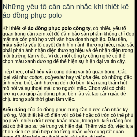
Những yếu tố cần cân nhắc khi thiết kế
áo đồng phục polo
Khi thiết kế
áo đồng phục polo công ty
, có nhiều yếu tố
quan trọng cần xem xét để đảm bảo sản phẩm không chỉ đẹp
mắt mà còn phù hợp với văn hóa doanh nghiệp. Đầu tiên,
màu sắc
là yếu tố quyết định hình ảnh thương hiệu; màu sắc
phải phản ánh nhận diện thương hiệu và dễ nhận diện trong
môi trường làm việc. Ví dụ, một công ty công nghệ có thể
chọn màu xanh dương để thể hiện sự hiện đại và tin cậy.
Tiếp theo,
chất liệu vải
cũng đóng vai trò quan trọng. Các
loại vải như
cotton, polyester
hay
vải pha
đều có những đặc
tính riêng biệt, ảnh hưởng đến độ bền, khả năng thấm hút
mồ hôi và sự thoải mái cho người mặc. Chọn vải có chất
lượng cao giúp áo đồng phục bền lâu và tạo cảm giác dễ
chịu trong suốt thời gian làm việc.
Kiểu dáng
của áo đồng phục cũng cần được cân nhắc kỹ
lưỡng. Một thiết kế cổ điển với cổ bẻ hoặc cổ tròn có thể phù
hợp với nhiều đối tượng khác nhau, trong khi kiểu dáng ôm
sát có thể tạo sự trẻ trung và hiện đại. Thêm vào đó, việc lựa
chọn kích cỡ phù hợp cho từng nhân viên cũng rất quan