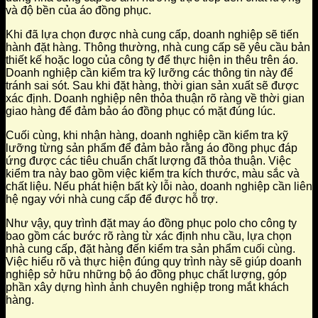
và độ bền của áo đồng phục.
Khi đã lựa chọn được nhà cung cấp, doanh nghiệp sẽ tiến
hành đặt hàng. Thông thường, nhà cung cấp sẽ yêu cầu bản
thiết kế hoặc logo của công ty để thực hiện in thêu trên áo.
Doanh nghiệp cần kiểm tra kỹ lưỡng các thông tin này để
tránh sai sót. Sau khi đặt hàng, thời gian sản xuất sẽ được
xác định. Doanh nghiệp nên thỏa thuận rõ ràng về thời gian
giao hàng để đảm bảo áo đồng phục có mặt đúng lúc.
Cuối cùng, khi nhận hàng, doanh nghiệp cần kiểm tra kỹ
lưỡng từng sản phẩm để đảm bảo rằng áo đồng phục đáp
ứng được các tiêu chuẩn chất lượng đã thỏa thuận. Việc
kiểm tra này bao gồm việc kiểm tra kích thước, màu sắc và
chất liệu. Nếu phát hiện bất kỳ lỗi nào, doanh nghiệp cần liên
hệ ngay với nhà cung cấp để được hỗ trợ.
Như vậy, quy trình đặt may áo đồng phục polo cho công ty
bao gồm các bước rõ ràng từ xác định nhu cầu, lựa chọn
nhà cung cấp, đặt hàng đến kiểm tra sản phẩm cuối cùng.
Việc hiểu rõ và thực hiện đúng quy trình này sẽ giúp doanh
nghiệp sở hữu những bộ áo đồng phục chất lượng, góp
phần xây dựng hình ảnh chuyên nghiệp trong mắt khách
hàng.