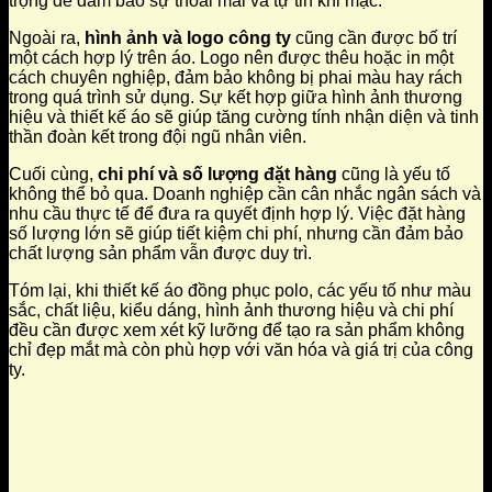
trọng để đảm bảo sự thoải mái và tự tin khi mặc.
Ngoài ra,
hình ảnh và logo công ty
cũng cần được bố trí
một cách hợp lý trên áo. Logo nên được thêu hoặc in một
cách chuyên nghiệp, đảm bảo không bị phai màu hay rách
trong quá trình sử dụng. Sự kết hợp giữa hình ảnh thương
hiệu và thiết kế áo sẽ giúp tăng cường tính nhận diện và tinh
thần đoàn kết trong đội ngũ nhân viên.
Cuối cùng,
chi phí và số lượng đặt hàng
cũng là yếu tố
không thể bỏ qua. Doanh nghiệp cần cân nhắc ngân sách và
nhu cầu thực tế để đưa ra quyết định hợp lý. Việc đặt hàng
số lượng lớn sẽ giúp tiết kiệm chi phí, nhưng cần đảm bảo
chất lượng sản phẩm vẫn được duy trì.
Tóm lại, khi thiết kế áo đồng phục polo, các yếu tố như màu
sắc, chất liệu, kiểu dáng, hình ảnh thương hiệu và chi phí
đều cần được xem xét kỹ lưỡng để tạo ra sản phẩm không
chỉ đẹp mắt mà còn phù hợp với văn hóa và giá trị của công
ty.