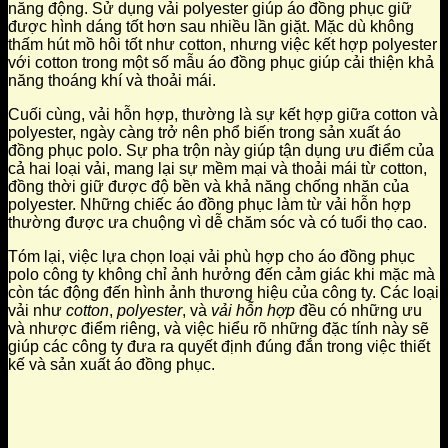
năng động. Sử dụng vải polyester giúp áo đồng phục giữ
được hình dáng tốt hơn sau nhiều lần giặt. Mặc dù không
thấm hút mồ hôi tốt như cotton, nhưng việc kết hợp polyester
với cotton trong một số mẫu áo đồng phục giúp cải thiện khả
năng thoáng khí và thoải mái.
Cuối cùng, vải hỗn hợp, thường là sự kết hợp giữa cotton và
polyester, ngày càng trở nên phổ biến trong sản xuất áo
đồng phục polo. Sự pha trộn này giúp tận dụng ưu điểm của
cả hai loại vải, mang lại sự mềm mại và thoải mái từ cotton,
đồng thời giữ được độ bền và khả năng chống nhăn của
polyester. Những chiếc áo đồng phục làm từ vải hỗn hợp
thường được ưa chuộng vì dễ chăm sóc và có tuổi thọ cao.
Tóm lại, việc lựa chọn loại vải phù hợp cho áo đồng phục
polo công ty không chỉ ảnh hưởng đến cảm giác khi mặc mà
còn tác động đến hình ảnh thương hiệu của công ty. Các loại
vải như
cotton
,
polyester
, và
vải hỗn hợp
đều có những ưu
và nhược điểm riêng, và việc hiểu rõ những đặc tính này sẽ
giúp các công ty đưa ra quyết định đúng đắn trong việc thiết
kế và sản xuất áo đồng phục.