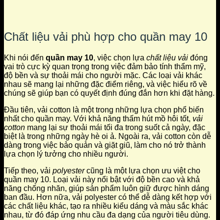
Chất liệu vải phù hợp cho quần may 10
Khi nói đến
quần may 10
, việc chọn lựa
chất liệu vải
đóng
vai trò cực kỳ quan trọng trong việc đảm bảo tính thẩm mỹ,
độ bền và sự thoải mái cho người mặc. Các loại vải khác
nhau sẽ mang lại những đặc điểm riêng, và việc hiểu rõ về
chúng sẽ giúp bạn có quyết định đúng đắn hơn khi đặt hàng.
Đầu tiên, vải cotton là một trong những lựa chọn phổ biến
nhất cho quần may. Với khả năng thấm hút mồ hôi tốt,
vải
cotton
mang lại sự thoải mái tối đa trong suốt cả ngày, đặc
biệt là trong những ngày hè oi ả. Ngoài ra, vải cotton còn dễ
dàng trong việc bảo quản và giặt giũ, làm cho nó trở thành
lựa chọn lý tưởng cho nhiều người.
Tiếp theo, vải
polyester
cũng là một lựa chọn ưu việt cho
quần may 10. Loại vải này nổi bật với độ bền cao và khả
năng chống nhăn, giúp sản phẩm luôn giữ được hình dáng
ban đầu. Hơn nữa, vải polyester có thể dễ dàng kết hợp với
các chất liệu khác, tạo ra nhiều kiểu dáng và màu sắc khác
nhau, từ đó đáp ứng nhu cầu đa dạng của người tiêu dùng.