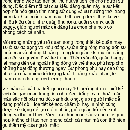
trọng trong việc tạo nên sự thu hút và tiện ích cho người sử
dụng. Đặc điểm nổi bật của kiểu dáng quần này là sự kết
hợp hài hòa giữa tính năng sử dụng và xu hướng thời trang
hiện đại. Các mẫu quần may 10 thường được thiết kế với
nhiều kiểu dáng như quần ống rộng, quần skinny, quần
baggy, giúp người mặc dễ dàng lựa chọn phù hợp với
phong cách cá nhân.
Một trong những yếu tố quan trọng trong thiết kế quần may
10 là sự đa dạng về kiểu dáng. Quần ống rộng mang đến sự
thoải mái và phóng khoáng, trong khi quần skinny tôn dáng,
tạo nên sự quyến rũ và trẻ trung. Thêm vào đó, quần baggy
lại mang đến vẻ ngoài năng động và thể thao, phù hợp cho
những hoạt động thường ngày. Sự phong phú này đáp ứng
nhu cầu của nhiều đối tượng khách hàng khác nhau, từ
thanh niên đến người trưởng thành.
Về màu sắc và họa tiết, quần may 10 thường được thiết kế
với các gam màu trung tính như đen, trắng, xám, hoặc các
màu sắc nổi bật như đỏ, xanh dương, giúp người mặc dễ
dàng phối đồ. Họa tiết kẻ sọc, chấm bi hay in hình cũng
được sử dụng để tạo điểm nhấn, giúp quần trở nên sinh
động và thu hút hơn. Việc lựa chọn màu sắc và họa tiết phù
hợp không chỉ tạo nên phong cách cá nhân mà còn thể hiện
gu thẩm mỹ của người mặc.