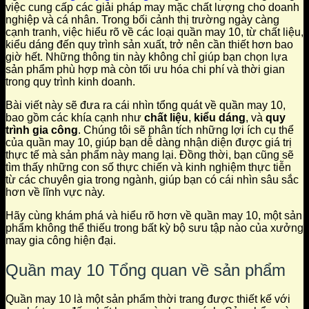
việc cung cấp các giải pháp may mặc chất lượng cho doanh
nghiệp và cá nhân. Trong bối cảnh thị trường ngày càng
cạnh tranh, việc hiểu rõ về các loại quần may 10, từ chất liệu,
kiểu dáng đến quy trình sản xuất, trở nên cần thiết hơn bao
giờ hết. Những thông tin này không chỉ giúp bạn chọn lựa
sản phẩm phù hợp mà còn tối ưu hóa chi phí và thời gian
trong quy trình kinh doanh.
Bài viết này sẽ đưa ra cái nhìn tổng quát về quần may 10,
bao gồm các khía cạnh như
chất liệu
,
kiểu dáng
, và
quy
trình gia công
. Chúng tôi sẽ phân tích những lợi ích cụ thể
của quần may 10, giúp bạn dễ dàng nhận diện được giá trị
thực tế mà sản phẩm này mang lại. Đồng thời, bạn cũng sẽ
tìm thấy những con số thực chiến và kinh nghiệm thực tiễn
từ các chuyên gia trong ngành, giúp bạn có cái nhìn sâu sắc
hơn về lĩnh vực này.
Hãy cùng khám phá và hiểu rõ hơn về quần may 10, một sản
phẩm không thể thiếu trong bất kỳ bộ sưu tập nào của xưởng
may gia công hiện đại.
Quần may 10 Tổng quan về sản phẩm
Quần may 10 là một sản phẩm thời trang được thiết kế với