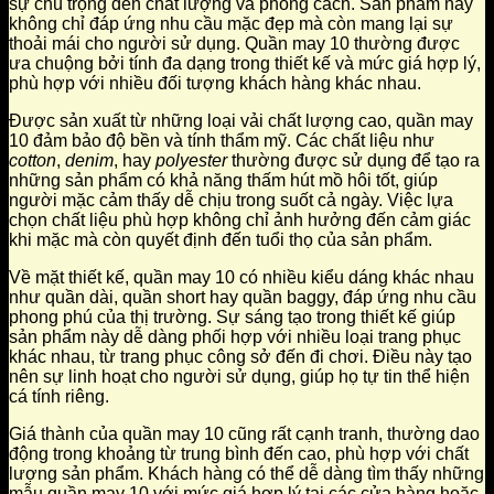
sự chú trọng đến chất lượng và phong cách. Sản phẩm này
không chỉ đáp ứng nhu cầu mặc đẹp mà còn mang lại sự
thoải mái cho người sử dụng. Quần may 10 thường được
ưa chuộng bởi tính đa dạng trong thiết kế và mức giá hợp lý,
phù hợp với nhiều đối tượng khách hàng khác nhau.
Được sản xuất từ những loại vải chất lượng cao, quần may
10 đảm bảo độ bền và tính thẩm mỹ. Các chất liệu như
cotton
,
denim
, hay
polyester
thường được sử dụng để tạo ra
những sản phẩm có khả năng thấm hút mồ hôi tốt, giúp
người mặc cảm thấy dễ chịu trong suốt cả ngày. Việc lựa
chọn chất liệu phù hợp không chỉ ảnh hưởng đến cảm giác
khi mặc mà còn quyết định đến tuổi thọ của sản phẩm.
Về mặt thiết kế, quần may 10 có nhiều kiểu dáng khác nhau
như quần dài, quần short hay quần baggy, đáp ứng nhu cầu
phong phú của thị trường. Sự sáng tạo trong thiết kế giúp
sản phẩm này dễ dàng phối hợp với nhiều loại trang phục
khác nhau, từ trang phục công sở đến đi chơi. Điều này tạo
nên sự linh hoạt cho người sử dụng, giúp họ tự tin thể hiện
cá tính riêng.
Giá thành của quần may 10 cũng rất cạnh tranh, thường dao
động trong khoảng từ trung bình đến cao, phù hợp với chất
lượng sản phẩm. Khách hàng có thể dễ dàng tìm thấy những
mẫu quần may 10 với mức giá hợp lý tại các cửa hàng hoặc