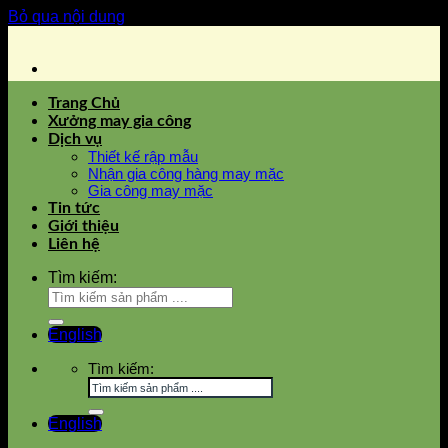
Bỏ qua nội dung
Trang Chủ
Xưởng may gia công
Dịch vụ
Thiết kế rập mẫu
Nhận gia công hàng may mặc
Gia công may mặc
Tin tức
Giới thiệu
Liên hệ
Tìm kiếm:
English
Tìm kiếm:
English