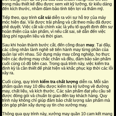
trong mẫu thiết kế đều được xem xét kỹ lưỡng, từ kiểu dáng
đến kích thước, nhằm đảm bảo tính tiện lợi và thẩm mỹ.
Tiếp theo, quy trình
cắt vải
diễn ra với sự hỗ trợ của máy
móc hiện đại. Vải được trải phẳng và cắt theo mẫu đã được
phê duyệt. Việc cắt vải chính xác là yếu tố quyết định đến sự
hoàn thiện của sản phẩm, vì nếu cắt sai, sẽ dẫn đến việc
lãng phí nguyên liệu và thời gian.
Sau khi hoàn thành bước cắt, đến công đoạn
may
. Tại đây,
các công nhân lành nghề sẽ tiến hành may từng phần của
quần lại với nhau. Sử dụng máy may công nghiệp, họ thực
hiện các đường may chắc chắn và đều, đảm bảo sản phẩm
cuối cùng có độ bền cao. Trong quá trình này, việc kiểm tra
định kỳ là cần thiết để phát hiện và khắc phục kịp thời các lỗi
xảy ra.
Cuối cùng, quy trình
kiểm tra chất lượng
diễn ra. Mỗi sản
phẩm quần may 10 đều được kiểm tra kỹ lưỡng về đường
may, chất liệu, và kích thước. Các sản phẩm đạt yêu cầu sẽ
được đóng gói và chuẩn bị giao đến tay khách hàng. Quy
trình này không chỉ giúp đảm bảo chất lượng sản phẩm mà
còn góp phần xây dựng uy tín cho xưởng may.
Thông qua quy trình này, xưởng may quần 10 cam kết mang