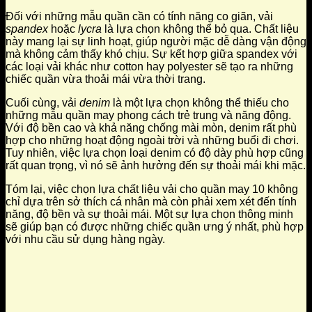
Đối với những mẫu quần cần có tính năng co giãn, vải
spandex
hoặc
lycra
là lựa chọn không thể bỏ qua. Chất liệu
này mang lại sự linh hoạt, giúp người mặc dễ dàng vận động
mà không cảm thấy khó chịu. Sự kết hợp giữa spandex với
các loại vải khác như cotton hay polyester sẽ tạo ra những
chiếc quần vừa thoải mái vừa thời trang.
Cuối cùng, vải
denim
là một lựa chọn không thể thiếu cho
những mẫu quần may phong cách trẻ trung và năng động.
Với độ bền cao và khả năng chống mài mòn, denim rất phù
hợp cho những hoạt động ngoài trời và những buổi đi chơi.
Tuy nhiên, việc lựa chọn loại denim có độ dày phù hợp cũng
rất quan trọng, vì nó sẽ ảnh hưởng đến sự thoải mái khi mặc.
Tóm lại, việc chọn lựa chất liệu vải cho quần may 10 không
chỉ dựa trên sở thích cá nhân mà còn phải xem xét đến tính
năng, độ bền và sự thoải mái. Một sự lựa chọn thông minh
sẽ giúp bạn có được những chiếc quần ưng ý nhất, phù hợp
với nhu cầu sử dụng hàng ngày.