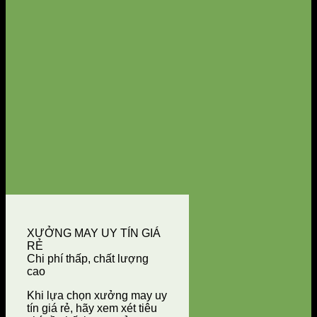
XƯỞNG MAY UY TÍN GIÁ
RẺ
Chi phí thấp, chất lượng
cao
Khi lựa chọn xưởng may uy
tín giá rẻ, hãy xem xét tiêu