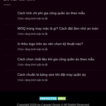
Cách tính chi phí gia công quần áo theo mẫu
ở
Chức năng bình luận bị tắt
Cách
tính
MOQ trong may mặc là gì? Cách đặt đơn nhỏ an toàn
chi
ở
Chức năng bình luận bị tắt
phí
MOQ
gia
trong
công
In thêu logo trên áo nên chọn kỹ thuật nào?
may
quần
ở
Chức năng bình luận bị tắt
mặc
áo
In
là
theo
thêu
gì?
mẫu
Cách chọn chất liệu khi gia công quần áo theo mẫu
logo
Cách
ở
Chức năng bình luận bị tắt
trên
đặt
Cách
áo
đơn
chọn
nên
nhỏ
Cách chuẩn bị bảng size khi đặt may quần áo
chất
chọn
an
ở
Chức năng bình luận bị tắt
liệu
kỹ
toàn
Cách
khi
thuật
chuẩn
gia
nào?
bị
công
bảng
quần
size
áo
khi
theo
Copyright 2026 by Canaan Group © All Rights Reserved