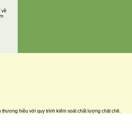
í về
ăm
ển thương hiệu với quy trình kiểm soát chất lượng chặt chẽ.