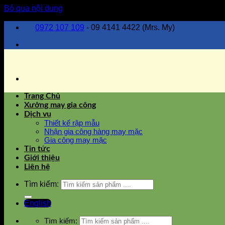
Bỏ qua nội dung
0972 107 109
- 09 4141 4422 (Mrs. My)
Trang Chủ
Xưởng may gia công
Dịch vụ
Thiết kế rập mẫu
Nhận gia công hàng may mặc
Gia công may mặc
Tin tức
Giới thiệu
Liên hệ
Tìm kiếm:
English
Tìm kiếm: