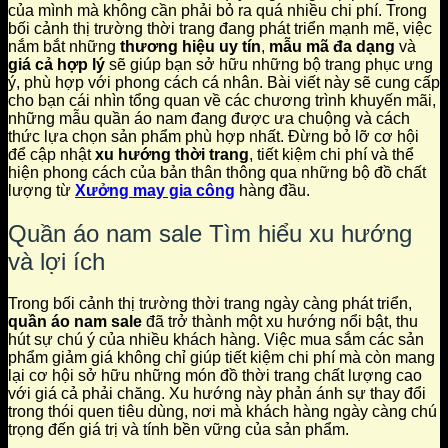
của mình mà không cần phải bỏ ra quá nhiều chi phí. Trong
bối cảnh thị trường thời trang đang phát triển mạnh mẽ, việc
nắm bắt những
thương hiệu uy tín
,
mẫu mã đa dạng
và
giá cả hợp lý
sẽ giúp bạn sở hữu những bộ trang phục ưng
ý, phù hợp với phong cách cá nhân. Bài viết này sẽ cung cấp
cho bạn cái nhìn tổng quan về các chương trình khuyến mãi,
những mẫu quần áo nam đang được ưa chuộng và cách
thức lựa chọn sản phẩm phù hợp nhất. Đừng bỏ lỡ cơ hội
để cập nhật
xu hướng thời trang
, tiết kiệm chi phí và thể
hiện phong cách của bản thân thông qua những bộ đồ chất
lượng từ
Xưởng may gia công
hàng đầu.
Quần áo nam sale Tìm hiểu xu hướng
và lợi ích
Trong bối cảnh thị trường thời trang ngày càng phát triển,
quần áo nam sale
đã trở thành một xu hướng nổi bật, thu
hút sự chú ý của nhiều khách hàng. Việc mua sắm các sản
phẩm giảm giá không chỉ giúp tiết kiệm chi phí mà còn mang
lại cơ hội sở hữu những món đồ thời trang chất lượng cao
với giá cả phải chăng. Xu hướng này phản ánh sự thay đổi
trong thói quen tiêu dùng, nơi mà khách hàng ngày càng chú
trọng đến giá trị và tính bền vững của sản phẩm.