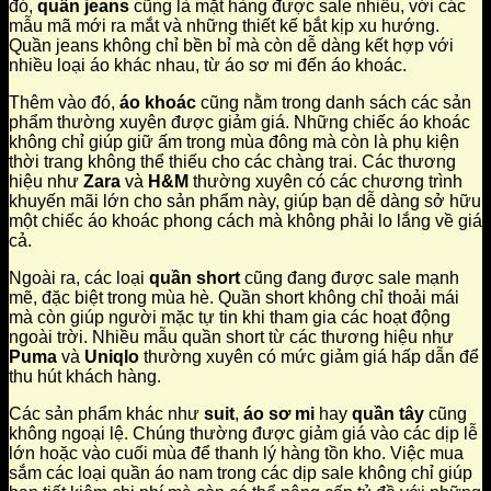
đó,
quần jeans
cũng là mặt hàng được sale nhiều, với các
mẫu mã mới ra mắt và những thiết kế bắt kịp xu hướng.
Quần jeans không chỉ bền bỉ mà còn dễ dàng kết hợp với
nhiều loại áo khác nhau, từ áo sơ mi đến áo khoác.
Thêm vào đó,
áo khoác
cũng nằm trong danh sách các sản
phẩm thường xuyên được giảm giá. Những chiếc áo khoác
không chỉ giúp giữ ấm trong mùa đông mà còn là phụ kiện
thời trang không thể thiếu cho các chàng trai. Các thương
hiệu như
Zara
và
H&M
thường xuyên có các chương trình
khuyến mãi lớn cho sản phẩm này, giúp bạn dễ dàng sở hữu
một chiếc áo khoác phong cách mà không phải lo lắng về giá
cả.
Ngoài ra, các loại
quần short
cũng đang được sale mạnh
mẽ, đặc biệt trong mùa hè. Quần short không chỉ thoải mái
mà còn giúp người mặc tự tin khi tham gia các hoạt động
ngoài trời. Nhiều mẫu quần short từ các thương hiệu như
Puma
và
Uniqlo
thường xuyên có mức giảm giá hấp dẫn để
thu hút khách hàng.
Các sản phẩm khác như
suit
,
áo sơ mi
hay
quần tây
cũng
không ngoại lệ. Chúng thường được giảm giá vào các dịp lễ
lớn hoặc vào cuối mùa để thanh lý hàng tồn kho. Việc mua
sắm các loại quần áo nam trong các dịp sale không chỉ giúp