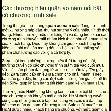
Các thương hiệu quần áo nam nổi bật
có chương trình sale
Trong thế giới thời trang,
quần áo nam sale
đang trở thành
một xu hướng hấp dẫn, thu hút sự chú ý của nhiều tín đồ thời
trang. Nhiều thương hiệu nổi tiếng đã và đang triển khai các
chương trình khuyến mãi nhằm kích thích nhu cầu mua sắm
của khách hàng. Điều này không chỉ giúp khách hàng tiết
kiệm chi phí mà còn mang đến cơ hội sở hữu những sản
phẩm chất lượng cao với giá cả hợp lý.
Zara
, một trong những thương hiệu thời trang nổi bật,
thường xuyên có các chương trình giảm giá vào cuối mùa.
Với các sản phẩm đa dạng từ áo sơ mi, quần tây đến giày
dép, Zara cung cấp nhiều lựa chọn cho phái mạnh. Theo
báo cáo gần đây, trong các đợt sale, mức giảm giá có thể lên
đến 50%, giúp khách hàng tiết kiệm đáng kể khi mua sắm.
Thương hiệu
H&M
cũng không kém phần nổi bật khi tổ chức
các chương trình khuyến mãi định kỳ. H&M thường xuyên
cung cấp những bộ sưu tập mới cùng với các ưu đãi hấp
dẫn cho quần áo nam. Chương trình “Sale cuối mùa” của
H&M được nhiều khách hàng ưa chuộng, với mức giảm giá