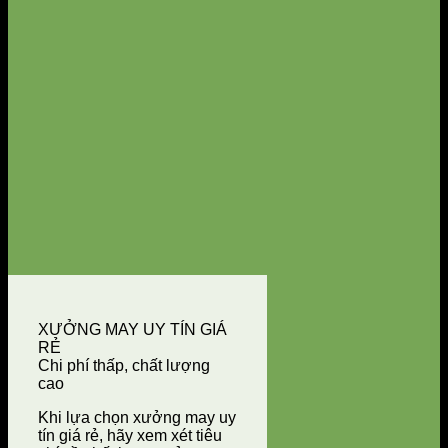
XƯỞNG MAY UY TÍN GIÁ
RẺ
Chi phí thấp, chất lượng
cao
Khi lựa chọn xưởng may uy
tín giá rẻ, hãy xem xét tiêu