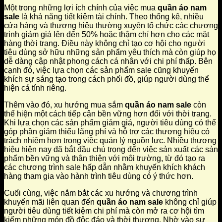
Một trong những lợi ích chính của việc mua
quần áo nam
sale
là khả năng tiết kiệm tài chính. Theo thống kê, nhiều
cửa hàng và thương hiệu thường xuyên tổ chức các chương
trình giảm giá lên đến 50% hoặc thậm chí hơn cho các mặt
hàng thời trang. Điều này không chỉ tạo cơ hội cho người
tiêu dùng sở hữu những sản phẩm yêu thích mà còn giúp họ
dễ dàng cập nhật phong cách cá nhân với chi phí thấp. Bên
cạnh đó, việc lựa chọn các sản phẩm sale cũng khuyến
khích sự sáng tạo trong cách phối đồ, giúp người dùng thể
hiện cá tính riêng.
Thêm vào đó, xu hướng mua sắm
quần áo nam sale
còn
thể hiện một cách tiếp cận bền vững hơn đối với thời trang.
Khi lựa chọn các sản phẩm giảm giá, người tiêu dùng có thể
góp phần giảm thiểu lãng phí và hỗ trợ các thương hiệu có
trách nhiệm hơn trong việc quản lý nguồn lực. Nhiều thương
hiệu hiện nay đã bắt đầu chú trọng đến việc sản xuất các sản
phẩm bền vững và thân thiện với môi trường, từ đó tạo ra
các chương trình sale hấp dẫn nhằm khuyến khích khách
hàng tham gia vào hành trình tiêu dùng có ý thức hơn.
Cuối cùng, việc nắm bắt các xu hướng và chương trình
khuyến mãi liên quan đến
quần áo nam sale
không chỉ giúp
người tiêu dùng tiết kiệm chi phí mà còn mở ra cơ hội tìm
kiếm những món đồ độc đáo và thời thượng. Nhờ vào sự