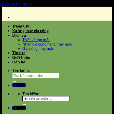
Bỏ qua nội dung
Trang Chủ
Xưởng may gia công
Dịch vụ
Thiết kế rập mẫu
Nhận gia công hàng may mặc
Gia công may mặc
Tin tức
Giới thiệu
Liên hệ
Tìm kiếm:
English
Tìm kiếm:
English