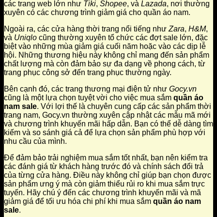
các trang web lớn như
Tiki
,
Shopee
, và
Lazada
, nơi thường
xuyên có các chương trình giảm giá cho quần áo nam.
Ngoài ra, các cửa hàng thời trang nổi tiếng như
Zara
,
H&M
,
và
Uniqlo
cũng thường xuyên tổ chức các đợt sale lớn, đặc
biệt vào những mùa giảm giá cuối năm hoặc vào các dịp lễ
hội. Những thương hiệu này không chỉ mang đến sản phẩm
chất lượng mà còn đảm bảo sự đa dạng về phong cách, từ
trang phục công sở đến trang phục thường ngày.
Bên cạnh đó, các trang thương mại điện tử như
Gocy.vn
cũng là một lựa chọn tuyệt vời cho việc mua sắm
quần áo
nam sale
. Với lợi thế là chuyên cung cấp các sản phẩm thời
trang nam, Gocy.vn thường xuyên cập nhật các mẫu mã mới
và chương trình khuyến mãi hấp dẫn. Bạn có thể dễ dàng tìm
kiếm và so sánh giá cả để lựa chọn sản phẩm phù hợp với
nhu cầu của mình.
Để đảm bảo trải nghiệm mua sắm tốt nhất, bạn nên kiểm tra
các đánh giá từ khách hàng trước đó và chính sách đổi trả
của từng cửa hàng. Điều này không chỉ giúp bạn chọn được
sản phẩm ưng ý mà còn giảm thiểu rủi ro khi mua sắm trực
tuyến. Hãy chú ý đến các chương trình khuyến mãi và mã
giảm giá để tối ưu hóa chi phí khi mua sắm
quần áo nam
sale
.