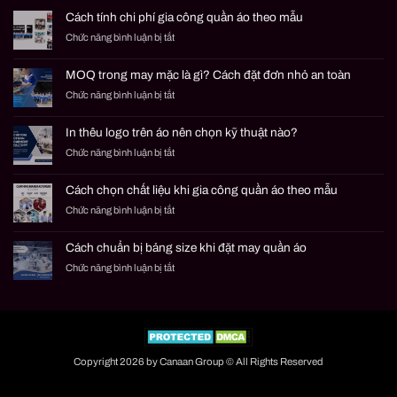
Cách tính chi phí gia công quần áo theo mẫu
ở
Chức năng bình luận bị tắt
Cách
tính
MOQ trong may mặc là gì? Cách đặt đơn nhỏ an toàn
chi
ở
Chức năng bình luận bị tắt
phí
MOQ
gia
trong
công
In thêu logo trên áo nên chọn kỹ thuật nào?
may
quần
ở
Chức năng bình luận bị tắt
mặc
áo
In
là
theo
thêu
gì?
mẫu
Cách chọn chất liệu khi gia công quần áo theo mẫu
logo
Cách
ở
Chức năng bình luận bị tắt
trên
đặt
Cách
áo
đơn
chọn
nên
nhỏ
Cách chuẩn bị bảng size khi đặt may quần áo
chất
chọn
an
ở
Chức năng bình luận bị tắt
liệu
kỹ
toàn
Cách
khi
thuật
chuẩn
gia
nào?
bị
công
bảng
quần
size
áo
khi
theo
Copyright 2026 by Canaan Group © All Rights Reserved
đặt
mẫu
may