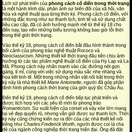
Lịch sử phát triển của
phong cách cổ điển trong thời trang
là một hành trình dài, phản ánh sự biến đổi của xã hội, văn
hóa và nghệ thuật qua từng thời kỳ. Phong cách cổ điển, với
những đặc trưng như sự thanh lịch, tinh tế và sử dụng chất
liệu cao cấp, đã có ảnh hưởng mạnh mẽ từ thế kỷ 18 cho
đến nay, tạo nên những biểu tượng không bao giờ lỗi thời
trong thế giới thời trang.
Vào thế kỷ 18, phong cách cổ điển bắt đầu hình thành trong
bối cảnh của phong trào nghệ thuật Rococo và
Neoclassicism. Những thiết kế thời trang đầu tiên chịu ảnh
hưởng từ các tác phẩm nghệ thuật cổ điển của Hy Lạp và La
Mã. Phong cách này nhấn mạnh vào các đường nét gọn
gàng, tỉ mỉ, cùng với việc sử dụng màu sắc nhẹ nhàng và
họa tiết tinh tế. Một trong những nhân vật nổi bật trong thời
kỳ này là nhà thiết kế
Marie Antoinette
, người đã góp phần
định hình phong cách thời trang của giới quý tộc Châu Âu.
Đến thế kỷ 19, phong cách cổ điển tiếp tục phát triển và
được tích hợp với các yếu tố mới từ phong trào
Romanticism
. Sự xuất hiện của corset và váy xòe lớn mang
lại vẻ đẹp quyến rũ, nhưng vẫn giữ được sự thanh lịch. Thời
kỳ này cũng chứng kiến sự ra đời của các nhà thiết kế nổi
tiếng như
Charles Frederick Worth
, người được coi là cha
đẻ của ngành công nghiệp thời trang hiện đại. Ông đã đặt