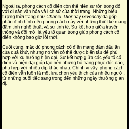
Ngoài ra, phong cách cổ điển còn thể hiện sự tôn trọng đối
với di sản văn hóa và lịch sử của thời trang. Những biểu
tượng thời trang như
Chanel
,
Dior
hay
Givenchy
đã góp
phần định hình nên phong cách này với những thiết kế mang
đậm tính nghệ thuật và sự tinh tế. Sự kết hợp giữa truyền
thống và đổi mới là yếu tố quan trọng giúp phong cách cổ
điển không bao giờ lỗi thời.
Cuối cùng, mặc dù phong cách cổ điển mang đậm dấu ấn
của quá khứ, nhưng nó vẫn có thể được biến tấu để phù
hợp với xu hướng hiện đại. Sự kết hợp giữa các yếu tố cổ
điển và hiện đại giúp tạo nên những bộ trang phục độc đáo,
phù hợp với nhiều dịp khác nhau. Chính vì vậy, phong cách
cổ điển vẫn luôn là một lựa chọn yêu thích của nhiều người,
từ những buổi tiệc sang trọng đến những ngày thường giản
dị.