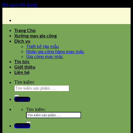
Bỏ qua nội dung
Trang Chủ
Xưởng may gia công
Dịch vụ
Thiết kế rập mẫu
Nhận gia công hàng may mặc
Gia công may mặc
Tin tức
Giới thiệu
Liên hệ
Tìm kiếm:
English
Tìm kiếm:
English