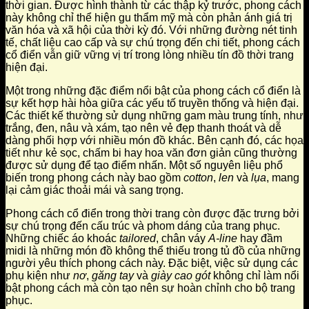
thời gian. Được hình thành từ các thập kỷ trước, phong cách
này không chỉ thể hiện gu thẩm mỹ mà còn phản ánh giá trị
văn hóa và xã hội của thời kỳ đó. Với những đường nét tinh
tế, chất liệu cao cấp và sự chú trọng đến chi tiết, phong cách
cổ điển vẫn giữ vững vị trí trong lòng nhiều tín đồ thời trang
hiện đại.
Một trong những đặc điểm nổi bật của phong cách cổ điển là
sự kết hợp hài hòa giữa các yếu tố truyền thống và hiện đại.
Các thiết kế thường sử dụng những gam màu trung tính, như
trắng, đen, nâu và xám, tạo nên vẻ đẹp thanh thoát và dễ
dàng phối hợp với nhiều món đồ khác. Bên cạnh đó, các họa
tiết như kẻ sọc, chấm bi hay hoa văn đơn giản cũng thường
được sử dụng để tạo điểm nhấn. Một số nguyên liệu phổ
biến trong phong cách này bao gồm
cotton
,
len
và
lụa
, mang
lại cảm giác thoải mái và sang trọng.
Phong cách cổ điển trong thời trang còn được đặc trưng bởi
sự chú trọng đến cấu trúc và phom dáng của trang phục.
Những chiếc áo khoác
tailored
, chân váy
A-line
hay đầm
midi là những món đồ không thể thiếu trong tủ đồ của những
người yêu thích phong cách này. Đặc biệt, việc sử dụng các
phụ kiện như
nơ
,
găng tay
và
giày cao gót
không chỉ làm nổi
bật phong cách mà còn tạo nên sự hoàn chỉnh cho bộ trang
phục.