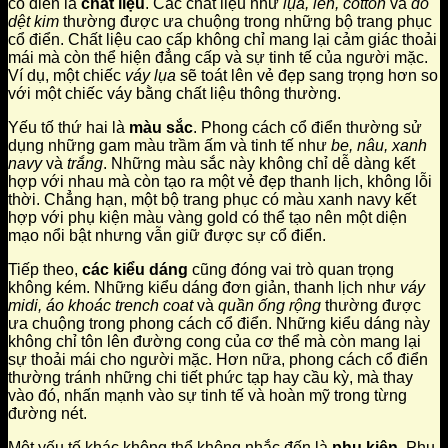
cổ điển là
chất liệu
. Các chất liệu như
lụa, len, cotton
và
đồ
dệt kim
thường được ưa chuộng trong những bộ trang phục
cổ điển. Chất liệu cao cấp không chỉ mang lại cảm giác thoải
mái mà còn thể hiện đẳng cấp và sự tinh tế của người mặc.
Ví dụ, một chiếc
váy lụa
sẽ toát lên vẻ đẹp sang trọng hơn so
với một chiếc váy bằng chất liệu thông thường.
Yếu tố thứ hai là
màu sắc
. Phong cách cổ điển thường sử
dụng những gam màu trầm ấm và tinh tế như
be, nâu, xanh
navy
và
trắng
. Những màu sắc này không chỉ dễ dàng kết
hợp với nhau mà còn tạo ra một vẻ đẹp thanh lịch, không lỗi
thời. Chẳng hạn, một bộ trang phục có màu xanh navy kết
hợp với phụ kiện màu vàng gold có thể tạo nên một diện
mạo nổi bật nhưng vẫn giữ được sự cổ điển.
Tiếp theo,
các kiểu dáng
cũng đóng vai trò quan trọng
không kém. Những kiểu dáng đơn giản, thanh lịch như
váy
midi, áo khoác trench coat
và
quần ống rộng
thường được
ưa chuộng trong phong cách cổ điển. Những kiểu dáng này
không chỉ tôn lên đường cong của cơ thể mà còn mang lại
sự thoải mái cho người mặc. Hơn nữa, phong cách cổ điển
thường tránh những chi tiết phức tạp hay cầu kỳ, mà thay
vào đó, nhấn mạnh vào sự tinh tế và hoàn mỹ trong từng
đường nét.
Một yếu tố khác không thể không nhắc đến là
phụ kiện
. Phụ