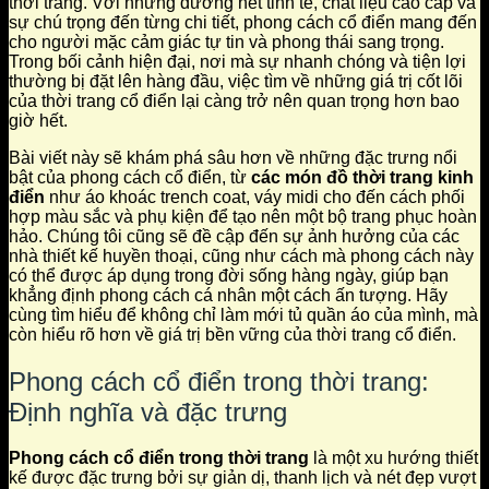
thời trang. Với những đường nét tinh tế, chất liệu cao cấp và
sự chú trọng đến từng chi tiết, phong cách cổ điển mang đến
cho người mặc cảm giác tự tin và phong thái sang trọng.
Trong bối cảnh hiện đại, nơi mà sự nhanh chóng và tiện lợi
thường bị đặt lên hàng đầu, việc tìm về những giá trị cốt lõi
của thời trang cổ điển lại càng trở nên quan trọng hơn bao
giờ hết.
Bài viết này sẽ khám phá sâu hơn về những đặc trưng nổi
bật của phong cách cổ điển, từ
các món đồ thời trang kinh
điển
như áo khoác trench coat, váy midi cho đến cách phối
hợp màu sắc và phụ kiện để tạo nên một bộ trang phục hoàn
hảo. Chúng tôi cũng sẽ đề cập đến sự ảnh hưởng của các
nhà thiết kế huyền thoại, cũng như cách mà phong cách này
có thể được áp dụng trong đời sống hàng ngày, giúp bạn
khẳng định phong cách cá nhân một cách ấn tượng. Hãy
cùng tìm hiểu để không chỉ làm mới tủ quần áo của mình, mà
còn hiểu rõ hơn về giá trị bền vững của thời trang cổ điển.
Phong cách cổ điển trong thời trang:
Định nghĩa và đặc trưng
Phong cách cổ điển trong thời trang
là một xu hướng thiết
kế được đặc trưng bởi sự giản dị, thanh lịch và nét đẹp vượt