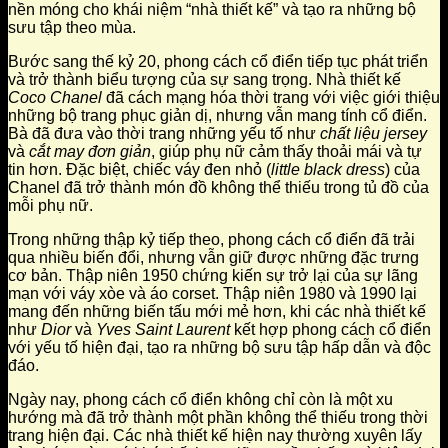
nền móng cho khái niệm “nhà thiết kế” và tạo ra những bộ
sưu tập theo mùa.
Bước sang thế kỷ 20, phong cách cổ điển tiếp tục phát triển
và trở thành biểu tượng của sự sang trọng. Nhà thiết kế
Coco Chanel
đã cách mạng hóa thời trang với việc giới thiệu
những bộ trang phục giản dị, nhưng vẫn mang tính cổ điển.
Bà đã đưa vào thời trang những yếu tố như
chất liệu jersey
và
cắt may đơn giản
, giúp phụ nữ cảm thấy thoải mái và tự
tin hơn. Đặc biệt, chiếc váy đen nhỏ (
little black dress
) của
Chanel đã trở thành món đồ không thể thiếu trong tủ đồ của
mỗi phụ nữ.
Trong những thập kỷ tiếp theo, phong cách cổ điển đã trải
qua nhiều biến đổi, nhưng vẫn giữ được những đặc trưng
cơ bản. Thập niên 1950 chứng kiến sự trở lại của sự lãng
mạn với váy xòe và áo corset. Thập niên 1980 và 1990 lại
mang đến những biến tấu mới mẻ hơn, khi các nhà thiết kế
như
Dior
và
Yves Saint Laurent
kết hợp phong cách cổ điển
với yếu tố hiện đại, tạo ra những bộ sưu tập hấp dẫn và độc
đáo.
Ngày nay, phong cách cổ điển không chỉ còn là một xu
hướng mà đã trở thành một phần không thể thiếu trong thời
trang hiện đại. Các nhà thiết kế hiện nay thường xuyên lấy