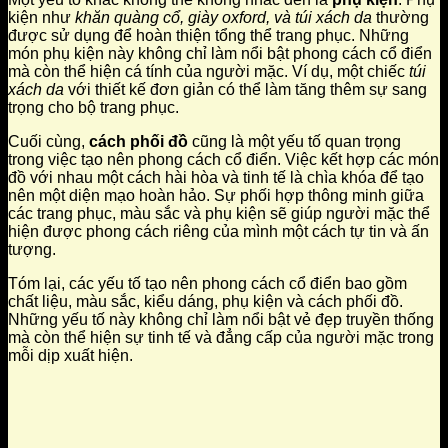
kiện như
khăn quàng cổ, giày oxford, và túi xách da
thường
được sử dụng để hoàn thiện tổng thể trang phục. Những
món phụ kiện này không chỉ làm nổi bật phong cách cổ điển
mà còn thể hiện cá tính của người mặc. Ví dụ, một chiếc
túi
xách da
với thiết kế đơn giản có thể làm tăng thêm sự sang
trọng cho bộ trang phục.
Cuối cùng,
cách phối đồ
cũng là một yếu tố quan trọng
trong việc tạo nên phong cách cổ điển. Việc kết hợp các món
đồ với nhau một cách hài hòa và tinh tế là chìa khóa để tạo
nên một diện mạo hoàn hảo. Sự phối hợp thông minh giữa
các trang phục, màu sắc và phụ kiện sẽ giúp người mặc thể
hiện được phong cách riêng của mình một cách tự tin và ấn
tượng.
Tóm lại, các yếu tố tạo nên phong cách cổ điển bao gồm
chất liệu, màu sắc, kiểu dáng, phụ kiện và cách phối đồ.
Những yếu tố này không chỉ làm nổi bật vẻ đẹp truyền thống
mà còn thể hiện sự tinh tế và đẳng cấp của người mặc trong
mỗi dịp xuất hiện.