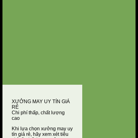
XƯỞNG MAY UY TÍN GIÁ
RẺ
Chi phí thấp, chất lượng
cao
Khi lựa chọn xưởng may uy
tín giá rẻ, hãy xem xét tiêu