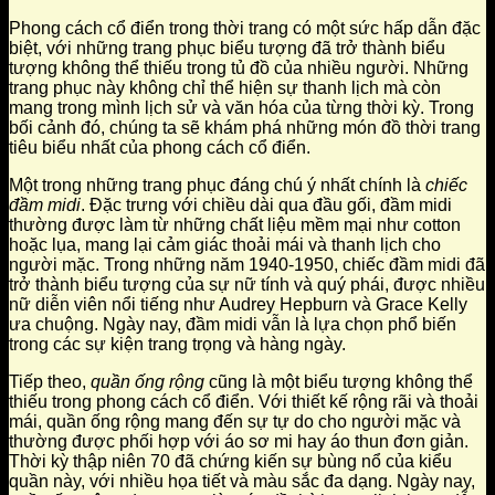
Phong cách cổ điển trong thời trang có một sức hấp dẫn đặc
biệt, với những trang phục biểu tượng đã trở thành biểu
tượng không thể thiếu trong tủ đồ của nhiều người. Những
trang phục này không chỉ thể hiện sự thanh lịch mà còn
mang trong mình lịch sử và văn hóa của từng thời kỳ. Trong
bối cảnh đó, chúng ta sẽ khám phá những món đồ thời trang
tiêu biểu nhất của phong cách cổ điển.
Một trong những trang phục đáng chú ý nhất chính là
chiếc
đầm midi
. Đặc trưng với chiều dài qua đầu gối, đầm midi
thường được làm từ những chất liệu mềm mại như cotton
hoặc lụa, mang lại cảm giác thoải mái và thanh lịch cho
người mặc. Trong những năm 1940-1950, chiếc đầm midi đã
trở thành biểu tượng của sự nữ tính và quý phái, được nhiều
nữ diễn viên nổi tiếng như Audrey Hepburn và Grace Kelly
ưa chuộng. Ngày nay, đầm midi vẫn là lựa chọn phổ biến
trong các sự kiện trang trọng và hàng ngày.
Tiếp theo,
quần ống rộng
cũng là một biểu tượng không thể
thiếu trong phong cách cổ điển. Với thiết kế rộng rãi và thoải
mái, quần ống rộng mang đến sự tự do cho người mặc và
thường được phối hợp với áo sơ mi hay áo thun đơn giản.
Thời kỳ thập niên 70 đã chứng kiến sự bùng nổ của kiểu
quần này, với nhiều họa tiết và màu sắc đa dạng. Ngày nay,