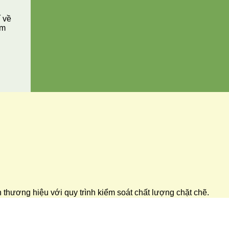
í về
ăm
ển thương hiệu với quy trình kiểm soát chất lượng chặt chẽ.