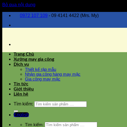
Bỏ qua nội dung
0972 107 109
- 09 4141 4422 (Mrs. My)
Trang Chủ
Xưởng may gia công
Dịch vụ
Thiết kế rập mẫu
Nhận gia công hàng may mặc
Gia công may mặc
Tin tức
Giới thiệu
Liên hệ
Tìm kiếm:
English
Tìm kiếm: