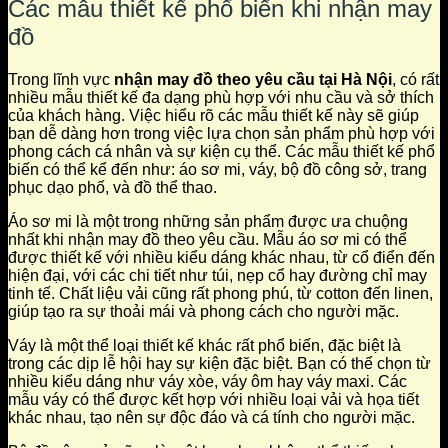
Các mẫu thiết kế phổ biến khi nhận may
đồ
Trong lĩnh vực
nhận may đồ theo yêu cầu tại Hà Nội
, có rất
nhiều mẫu thiết kế đa dạng phù hợp với nhu cầu và sở thích
của khách hàng. Việc hiểu rõ các mẫu thiết kế này sẽ giúp
bạn dễ dàng hơn trong việc lựa chọn sản phẩm phù hợp với
phong cách cá nhân và sự kiện cụ thể. Các mẫu thiết kế phổ
biến có thể kể đến như: áo sơ mi, váy, bộ đồ công sở, trang
phục dạo phố, và đồ thể thao.
Áo sơ mi là một trong những sản phẩm được ưa chuộng
nhất khi nhận may đồ theo yêu cầu. Mẫu áo sơ mi có thể
được thiết kế với nhiều kiểu dáng khác nhau, từ cổ điển đến
hiện đại, với các chi tiết như túi, nẹp cổ hay đường chỉ may
tinh tế. Chất liệu vải cũng rất phong phú, từ cotton đến linen,
giúp tạo ra sự thoải mái và phong cách cho người mặc.
Váy là một thể loại thiết kế khác rất phổ biến, đặc biệt là
trong các dịp lễ hội hay sự kiện đặc biệt. Bạn có thể chọn từ
nhiều kiểu dáng như váy xòe, váy ôm hay váy maxi. Các
mẫu váy có thể được kết hợp với nhiều loại vải và họa tiết
khác nhau, tạo nên sự độc đáo và cá tính cho người mặc.