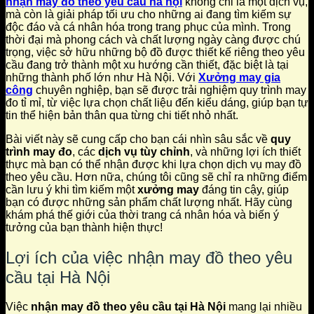
nhận may đồ theo yêu cầu hà nội
không chỉ là một dịch vụ,
mà còn là giải pháp tối ưu cho những ai đang tìm kiếm sự
độc đáo và cá nhân hóa trong trang phục của mình. Trong
thời đại mà phong cách và chất lượng ngày càng được chú
trọng, việc sở hữu những bộ đồ được thiết kế riêng theo yêu
cầu đang trở thành một xu hướng cần thiết, đặc biệt là tại
những thành phố lớn như Hà Nội. Với
Xưởng may gia
công
chuyên nghiệp, bạn sẽ được trải nghiệm quy trình may
đo tỉ mỉ, từ việc lựa chọn chất liệu đến kiểu dáng, giúp bạn tự
tin thể hiện bản thân qua từng chi tiết nhỏ nhất.
Bài viết này sẽ cung cấp cho bạn cái nhìn sâu sắc về
quy
trình may đo
, các
dịch vụ tùy chỉnh
, và những lợi ích thiết
thực mà bạn có thể nhận được khi lựa chọn dịch vụ may đồ
theo yêu cầu. Hơn nữa, chúng tôi cũng sẽ chỉ ra những điểm
cần lưu ý khi tìm kiếm một
xưởng may
đáng tin cậy, giúp
bạn có được những sản phẩm chất lượng nhất. Hãy cùng
khám phá thế giới của thời trang cá nhân hóa và biến ý
tưởng của bạn thành hiện thực!
Lợi ích của việc nhận may đồ theo yêu
cầu tại Hà Nội
Việc
nhận may đồ theo yêu cầu tại Hà Nội
mang lại nhiều