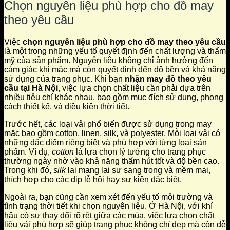
Chọn nguyên liệu phù hợp cho đồ may
theo yêu cầu
Việc
chọn nguyên liệu phù hợp cho đồ may theo yêu cầu
là một trong những yếu tố quyết định đến chất lượng và thẩm
mỹ của sản phẩm. Nguyên liệu không chỉ ảnh hưởng đến
cảm giác khi mặc mà còn quyết định đến độ bền và khả năng
sử dụng của trang phục. Khi bạn
nhận may đồ theo yêu
cầu tại Hà Nội
, việc lựa chọn chất liệu cần phải dựa trên
nhiều tiêu chí khác nhau, bao gồm mục đích sử dụng, phong
cách thiết kế, và điều kiện thời tiết.
Trước hết, các loại vải phổ biến được sử dụng trong may
mặc bao gồm cotton, linen, silk, và polyester. Mỗi loại vải có
những đặc điểm riêng biệt và phù hợp với từng loại sản
phẩm. Ví dụ,
cotton
là lựa chọn lý tưởng cho trang phục
thường ngày nhờ vào khả năng thấm hút tốt và độ bền cao.
Trong khi đó,
silk
lại mang lại sự sang trọng và mềm mại,
thích hợp cho các dịp lễ hội hay sự kiện đặc biệt.
Ngoài ra, bạn cũng cần xem xét đến yếu tố môi trường và
tình trạng thời tiết khi chọn nguyên liệu. Ở Hà Nội, với khí
hậu có sự thay đổi rõ rệt giữa các mùa, việc lựa chọn chất
liệu vải phù hợp sẽ giúp trang phục không chỉ đẹp mà còn dễ