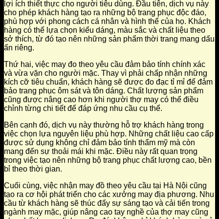
lợi ích thiết thực cho người tiêu dùng. Đầu tiên, dịch vụ này
cho phép khách hàng tạo ra những bộ trang phục độc đáo,
phù hợp với phong cách cá nhân và hình thể của họ. Khách
hàng có thể lựa chọn kiểu dáng, màu sắc và chất liệu theo
sở thích, từ đó tạo nên những sản phẩm thời trang mang dấu
ấn riêng.
Thứ hai, việc may đo theo yêu cầu đảm bảo tính chính xác
và vừa vặn cho người mặc. Thay vì phải chấp nhận những
kích cỡ tiêu chuẩn, khách hàng sẽ được đo đạc tỉ mỉ để đảm
bảo trang phục ôm sát và tôn dáng. Chất lượng sản phẩm
cũng được nâng cao hơn khi người thợ may có thể điều
chỉnh từng chi tiết để đáp ứng nhu cầu cụ thể.
Bên cạnh đó, dịch vụ này thường hỗ trợ khách hàng trong
việc chọn lựa nguyên liệu phù hợp. Những chất liệu cao cấp
được sử dụng không chỉ đảm bảo tính thẩm mỹ mà còn
mang đến sự thoải mái khi mặc. Điều này rất quan trọng
trong việc tạo nên những bộ trang phục chất lượng cao, bền
bỉ theo thời gian.
Cuối cùng, việc nhận may đồ theo yêu cầu tại Hà Nội cũng
tạo ra cơ hội phát triển cho các xưởng may địa phương. Nhu
cầu từ khách hàng sẽ thúc đẩy sự sáng tạo và cải tiến trong
ngành may mặc, giúp nâng cao tay nghề của thợ may cũng