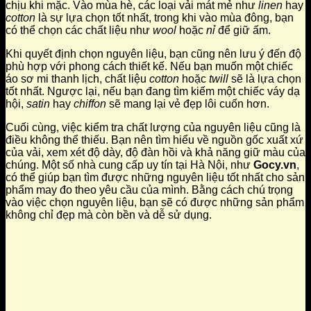
chịu khi mặc. Vào mùa hè, các loại vải mát mẻ như
linen
hay
cotton
là sự lựa chọn tốt nhất, trong khi vào mùa đông, bạn
có thể chọn các chất liệu như
wool
hoặc
nỉ
để giữ ấm.
Khi quyết định chọn nguyên liệu, bạn cũng nên lưu ý đến độ
phù hợp với phong cách thiết kế. Nếu bạn muốn một chiếc
áo sơ mi thanh lịch, chất liệu
cotton
hoặc
twill
sẽ là lựa chọn
tốt nhất. Ngược lại, nếu bạn đang tìm kiếm một chiếc váy dạ
hội,
satin
hay
chiffon
sẽ mang lại vẻ đẹp lôi cuốn hơn.
Cuối cùng, việc kiểm tra chất lượng của nguyên liệu cũng là
điều không thể thiếu. Bạn nên tìm hiểu về nguồn gốc xuất xứ
của vải, xem xét độ dày, độ đàn hồi và khả năng giữ màu của
chúng. Một số nhà cung cấp uy tín tại Hà Nội, như
Gocy.vn
,
có thể giúp bạn tìm được những nguyên liệu tốt nhất cho sản
phẩm may đo theo yêu cầu của mình. Bằng cách chú trọng
vào việc chọn nguyên liệu, bạn sẽ có được những sản phẩm
không chỉ đẹp mà còn bền và dễ sử dụng.