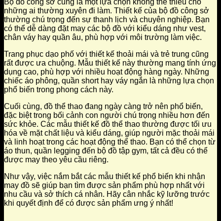
Bộ đồ công sở cũng là một lựa chọn không thể thiếu cho
những ai thường xuyên đi làm. Thiết kế của bộ đồ công sở
thường chú trọng đến sự thanh lịch và chuyên nghiệp. Bạn
có thể dễ dàng đặt may các bộ đồ với kiểu dáng như vest,
chân váy hay quần âu, phù hợp với môi trường làm việc.
Trang phục dạo phố với thiết kế thoải mái và trẻ trung cũng
rất được ưa chuộng. Mẫu thiết kế này thường mang tính ứng
dụng cao, phù hợp với nhiều hoạt động hàng ngày. Những
chiếc áo phông, quần short hay váy ngắn là những lựa chọn
phổ biến trong phong cách này.
Cuối cùng, đồ thể thao đang ngày càng trở nên phổ biến,
đặc biệt trong bối cảnh con người chú trọng nhiều hơn đến
sức khỏe. Các mẫu thiết kế đồ thể thao thường được tối ưu
hóa về mặt chất liệu và kiểu dáng, giúp người mặc thoải mái
và linh hoạt trong các hoạt động thể thao. Bạn có thể chọn từ
áo thun, quần legging đến bộ đồ tập gym, tất cả đều có thể
được may theo yêu cầu riêng.
Như vậy, việc nắm bắt các mẫu thiết kế phổ biến khi nhận
may đồ sẽ giúp bạn tìm được sản phẩm phù hợp nhất với
nhu cầu và sở thích cá nhân. Hãy cân nhắc kỹ lưỡng trước
khi quyết định để có được sản phẩm ưng ý nhất!