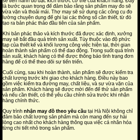
sẽ tiến hành đo đạc kích thước cơ thể của khách hàng. Đây
là bước quan trọng để đảm bảo rằng sản phẩm may đo sẽ
vừa vặn và thoải mái. Thợ may sẽ sử dụng các công cụ đo
lường chuyên dụng để ghi lại các thông số cần thiết, từ đó
tạo ra bản phác thảo đầu tiên của sản phẩm.
Khi bản phác thảo và kích thước đã được xác định, xưởng
may sẽ bắt đầu quá trình sản xuất. Tùy thuộc vào độ phức
tạp của thiết kế và khối lượng công việc hiện tại, thời gian
hoàn thành sản phẩm có thể dao động. Trong suốt quá trình
sản xuất, khách hàng có thể được thông báo tình trạng đơn
hàng để có thể theo dõi sự tiến triển.
Cuối cùng, sau khi hoàn thành, sản phẩm sẽ được kiểm tra
chất lượng trước khi giao cho khách hàng. Điều này bao
gồm việc kiểm tra đường may, chất liệu, và sự vừa vặn của
sản phẩm. Khách hàng sẽ được mời đến để thử sản phẩm
và nếu cần thiết, có thể yêu cầu chỉnh sửa trước khi nhận
hàng chính thức.
Quy trình
nhận may đồ theo yêu cầu
tại Hà Nội không chỉ
đảm bảo chất lượng sản phẩm mà còn mang đến sự hài
lòng cao nhất cho khách hàng thông qua việc cá nhân hóa
từng chi tiết nhỏ trong sản phẩm.