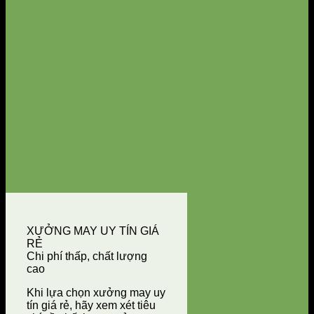
XƯỞNG MAY UY TÍN GIÁ
RẺ
Chi phí thấp, chất lượng
cao
Khi lựa chọn xưởng may uy
tín giá rẻ, hãy xem xét tiêu