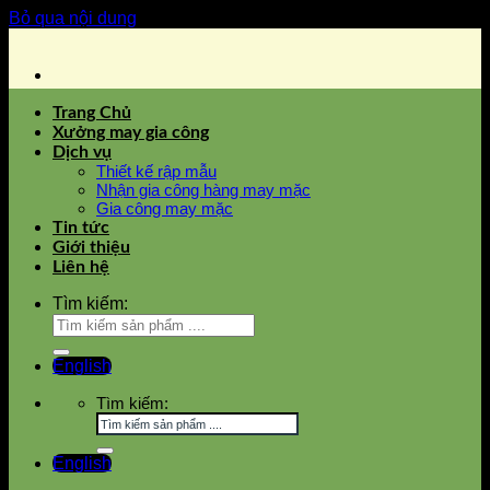
Bỏ qua nội dung
Trang Chủ
Xưởng may gia công
Dịch vụ
Thiết kế rập mẫu
Nhận gia công hàng may mặc
Gia công may mặc
Tin tức
Giới thiệu
Liên hệ
Tìm kiếm:
English
Tìm kiếm:
English