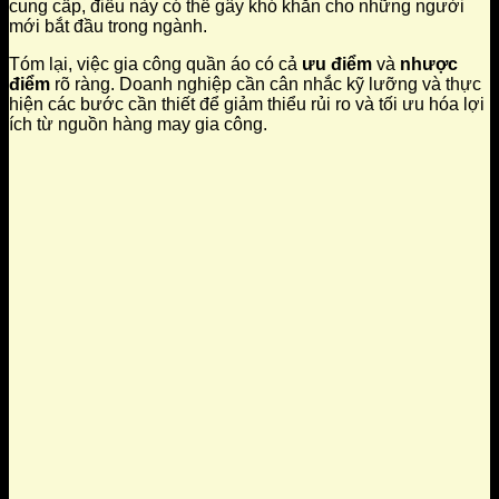
cung cấp, điều này có thể gây khó khăn cho những người
mới bắt đầu trong ngành.
Tóm lại, việc gia công quần áo có cả
ưu điểm
và
nhược
điểm
rõ ràng. Doanh nghiệp cần cân nhắc kỹ lưỡng và thực
hiện các bước cần thiết để giảm thiểu rủi ro và tối ưu hóa lợi
ích từ nguồn hàng may gia công.