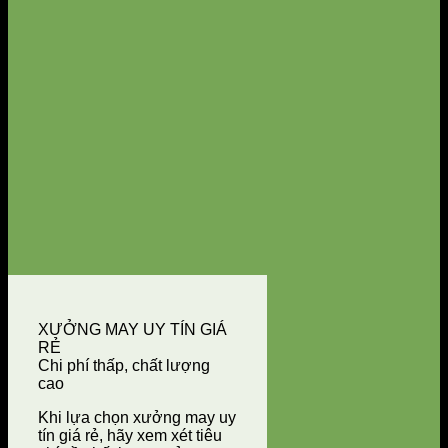
XƯỞNG MAY UY TÍN GIÁ
RẺ
Chi phí thấp, chất lượng
cao
Khi lựa chọn xưởng may uy
tín giá rẻ, hãy xem xét tiêu