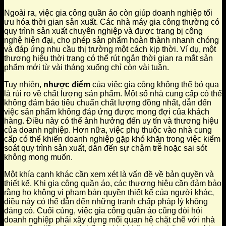
Ngoài ra, việc gia công quần áo còn giúp doanh nghiệp tối
ưu hóa thời gian sản xuất. Các nhà máy gia công thường có
quy trình sản xuất chuyên nghiệp và được trang bị công
nghệ hiện đại, cho phép sản phẩm hoàn thành nhanh chóng
và đáp ứng nhu cầu thị trường một cách kịp thời. Ví dụ, một
thương hiệu thời trang có thể rút ngắn thời gian ra mắt sản
phẩm mới từ vài tháng xuống chỉ còn vài tuần.
Tuy nhiên,
nhược điểm
của việc gia công không thể bỏ qua
là rủi ro về chất lượng sản phẩm. Một số nhà cung cấp có thể
không đảm bảo tiêu chuẩn chất lượng đồng nhất, dẫn đến
việc sản phẩm không đáp ứng được mong đợi của khách
hàng. Điều này có thể ảnh hưởng đến uy tín và thương hiệu
của doanh nghiệp. Hơn nữa, việc phụ thuộc vào nhà cung
cấp có thể khiến doanh nghiệp gặp khó khăn trong việc kiểm
soát quy trình sản xuất, dẫn đến sự chậm trễ hoặc sai sót
không mong muốn.
Một khía cạnh khác cần xem xét là vấn đề về bản quyền và
thiết kế. Khi gia công quần áo, các thương hiệu cần đảm bảo
rằng họ không vi phạm bản quyền thiết kế của người khác,
điều này có thể dẫn đến những tranh chấp pháp lý không
đáng có. Cuối cùng, việc gia công quần áo cũng đòi hỏi
doanh nghiệp phải xây dựng mối quan hệ chặt chẽ với nhà