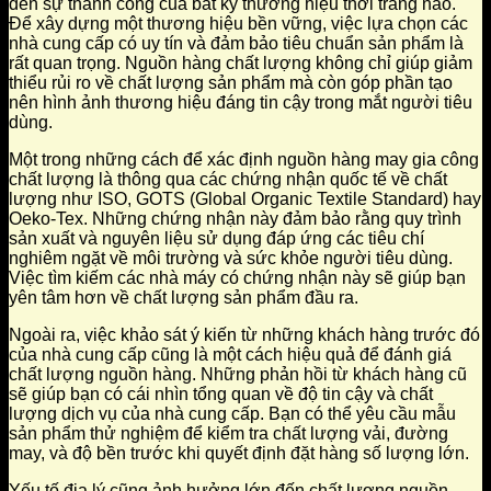
đến sự thành công của bất kỳ thương hiệu thời trang nào.
Để xây dựng một thương hiệu bền vững, việc lựa chọn các
nhà cung cấp có uy tín và đảm bảo tiêu chuẩn sản phẩm là
rất quan trọng. Nguồn hàng chất lượng không chỉ giúp giảm
thiểu rủi ro về chất lượng sản phẩm mà còn góp phần tạo
nên hình ảnh thương hiệu đáng tin cậy trong mắt người tiêu
dùng.
Một trong những cách để xác định nguồn hàng may gia công
chất lượng là thông qua các chứng nhận quốc tế về chất
lượng như ISO, GOTS (Global Organic Textile Standard) hay
Oeko-Tex. Những chứng nhận này đảm bảo rằng quy trình
sản xuất và nguyên liệu sử dụng đáp ứng các tiêu chí
nghiêm ngặt về môi trường và sức khỏe người tiêu dùng.
Việc tìm kiếm các nhà máy có chứng nhận này sẽ giúp bạn
yên tâm hơn về chất lượng sản phẩm đầu ra.
Ngoài ra, việc khảo sát ý kiến từ những khách hàng trước đó
của nhà cung cấp cũng là một cách hiệu quả để đánh giá
chất lượng nguồn hàng. Những phản hồi từ khách hàng cũ
sẽ giúp bạn có cái nhìn tổng quan về độ tin cậy và chất
lượng dịch vụ của nhà cung cấp. Bạn có thể yêu cầu mẫu
sản phẩm thử nghiệm để kiểm tra chất lượng vải, đường
may, và độ bền trước khi quyết định đặt hàng số lượng lớn.
Yếu tố địa lý cũng ảnh hưởng lớn đến chất lượng nguồn