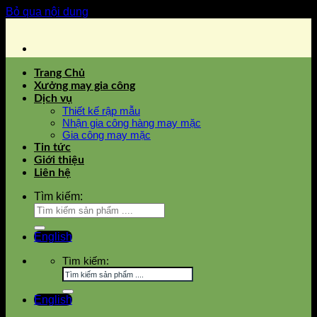
Bỏ qua nội dung
Trang Chủ
Xưởng may gia công
Dịch vụ
Thiết kế rập mẫu
Nhận gia công hàng may mặc
Gia công may mặc
Tin tức
Giới thiệu
Liên hệ
Tìm kiếm:
English
Tìm kiếm:
English