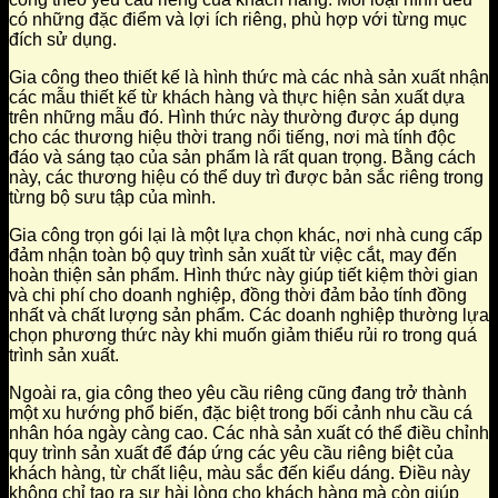
có những đặc điểm và lợi ích riêng, phù hợp với từng mục
đích sử dụng.
Gia công theo thiết kế là hình thức mà các nhà sản xuất nhận
các mẫu thiết kế từ khách hàng và thực hiện sản xuất dựa
trên những mẫu đó. Hình thức này thường được áp dụng
cho các thương hiệu thời trang nổi tiếng, nơi mà tính độc
đáo và sáng tạo của sản phẩm là rất quan trọng. Bằng cách
này, các thương hiệu có thể duy trì được bản sắc riêng trong
từng bộ sưu tập của mình.
Gia công trọn gói lại là một lựa chọn khác, nơi nhà cung cấp
đảm nhận toàn bộ quy trình sản xuất từ việc cắt, may đến
hoàn thiện sản phẩm. Hình thức này giúp tiết kiệm thời gian
và chi phí cho doanh nghiệp, đồng thời đảm bảo tính đồng
nhất và chất lượng sản phẩm. Các doanh nghiệp thường lựa
chọn phương thức này khi muốn giảm thiểu rủi ro trong quá
trình sản xuất.
Ngoài ra, gia công theo yêu cầu riêng cũng đang trở thành
một xu hướng phổ biến, đặc biệt trong bối cảnh nhu cầu cá
nhân hóa ngày càng cao. Các nhà sản xuất có thể điều chỉnh
quy trình sản xuất để đáp ứng các yêu cầu riêng biệt của
khách hàng, từ chất liệu, màu sắc đến kiểu dáng. Điều này
không chỉ tạo ra sự hài lòng cho khách hàng mà còn giúp