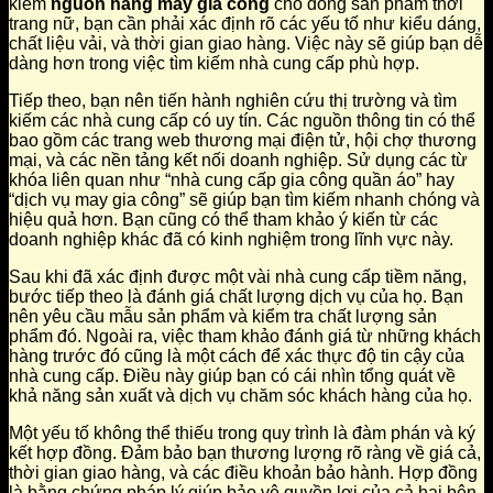
kiếm
nguồn hàng may gia công
cho dòng sản phẩm thời
trang nữ, bạn cần phải xác định rõ các yếu tố như kiểu dáng,
chất liệu vải, và thời gian giao hàng. Việc này sẽ giúp bạn dễ
dàng hơn trong việc tìm kiếm nhà cung cấp phù hợp.
Tiếp theo, bạn nên tiến hành nghiên cứu thị trường và tìm
kiếm các nhà cung cấp có uy tín. Các nguồn thông tin có thể
bao gồm các trang web thương mại điện tử, hội chợ thương
mại, và các nền tảng kết nối doanh nghiệp. Sử dụng các từ
khóa liên quan như “nhà cung cấp gia công quần áo” hay
“dịch vụ may gia công” sẽ giúp bạn tìm kiếm nhanh chóng và
hiệu quả hơn. Bạn cũng có thể tham khảo ý kiến từ các
doanh nghiệp khác đã có kinh nghiệm trong lĩnh vực này.
Sau khi đã xác định được một vài nhà cung cấp tiềm năng,
bước tiếp theo là đánh giá chất lượng dịch vụ của họ. Bạn
nên yêu cầu mẫu sản phẩm và kiểm tra chất lượng sản
phẩm đó. Ngoài ra, việc tham khảo đánh giá từ những khách
hàng trước đó cũng là một cách để xác thực độ tin cậy của
nhà cung cấp. Điều này giúp bạn có cái nhìn tổng quát về
khả năng sản xuất và dịch vụ chăm sóc khách hàng của họ.
Một yếu tố không thể thiếu trong quy trình là đàm phán và ký
kết hợp đồng. Đảm bảo bạn thương lượng rõ ràng về giá cả,
thời gian giao hàng, và các điều khoản bảo hành. Hợp đồng
là bằng chứng pháp lý giúp bảo vệ quyền lợi của cả hai bên.