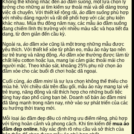
Không thể không nhắc đến
áo đầm suông
, một lựa chọn lý
tưởng cho những ai tìm kiếm sự thoải mái và dễ dàng trong
việc di chuyển. Với thiết kế rộng rãi,
áo đầm suông
phù hợp
với nhiều dáng người và rất dễ phối hợp với các phụ kiện
khác nhau. Mùa thu đông năm nay, các mẫu áo đầm suông
đang chiếm lĩnh thị trường với nhiều màu sắc và họa tiết đa
dạng, từ đơn giản đến cầu kỳ.
Ngoài ra,
áo đầm xòe
cũng là một trong những mẫu được
yêu thích. Với thiết kế xòe từ phần eo, mẫu áo này tạo nên
sự trẻ trung và năng động.
Áo đầm xòe
thường được làm từ
chất liệu cotton hoặc lụa, mang lại cảm giác thoải mái cho
người mặc. Theo khảo sát, khoảng 25% phụ nữ chọn áo
đầm xòe cho các buổi đi chơi hoặc dã ngoại.
Cuối cùng,
áo đầm mini
là sự lựa chọn không thể thiếu cho
mùa hè. Với chiều dài trên đầu gối, mẫu áo này mang lại vẻ
trẻ trung, năng động và rất thích hợp cho những buổi tiệc
tùng hay dạo phố cùng bạn bè. Doanh số bán áo đầm mini
đã tăng mạnh trong năm nay, nhờ vào sự phát triển của các
xu hướng thời trang mới.
Mỗi loại áo đầm đẹp đều có những ưu điểm riêng, phù hợp
với từng hoàn cảnh và phong cách. Khi tìm kiếm để
mua áo
đầm đẹp online
, hãy xác định rõ nhu cầu và sở thích của