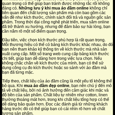
quan trọng có thể giúp bạn tránh được những rắc rối không
đáng có.
Những lưu ý khi mua áo đầm online
không chỉ
liên quan đến chất lượng sản phẩm mà còn bao gồm các
vấn đề như kích thước, chính sách đổi trả và nguồn gốc sản
phẩm. Trong thời đại công nghệ phát triển, mua sắm online
đã trở thành xu hướng, nhưng để đảm bảo sự hài lòng, bạn
cần nắm rõ một số điểm quan trọng.
Đầu tiên, việc chọn kích thước phù hợp là rất quan trọng.
Mỗi thương hiệu có thể có bảng kích thước khác nhau, do đó
bạn nên tham khảo kỹ thông tin về kích thước mà nhà sản
xuất cung cấp. Một số trang web cung cấp bảng kích thước
chi tiết, giúp bạn dễ dàng hơn trong việc lựa chọn. Nếu
không chắc chắn về kích thước của mình, bạn có thể sử
dụng công cụ đo kích thước hoặc so sánh với áo đầm mà
bạn đã từng mặc.
Tiếp theo, chất liệu của áo đầm cũng là một yếu tố không thể
bỏ qua. Khi
mua áo đầm đẹp online
, bạn nên chú ý đến mô
tả về chất liệu, bởi nó ảnh hưởng đến cảm giác khi mặc và
độ bền của sản phẩm. Chất liệu tự nhiên như cotton, linen
thường thoáng mát hơn, trong khi chất liệu tổng hợp có thể
dễ dàng bảo quản hơn. Đọc các đánh giá từ những khách
hàng trước đó có thể giúp bạn có cái nhìn rõ hơn về chất
lượng sản phẩm.