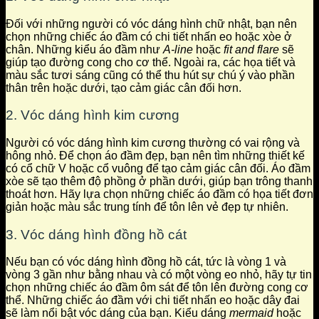
Đối với những người có vóc dáng hình chữ nhật, bạn nên
chọn những chiếc áo đầm có chi tiết nhấn eo hoặc xòe ở
chân. Những kiểu áo đầm như
A-line
hoặc
fit and flare
sẽ
giúp tạo đường cong cho cơ thể. Ngoài ra, các họa tiết và
màu sắc tươi sáng cũng có thể thu hút sự chú ý vào phần
thân trên hoặc dưới, tạo cảm giác cân đối hơn.
2. Vóc dáng hình kim cương
Người có vóc dáng hình kim cương thường có vai rộng và
hông nhỏ. Để chọn áo đầm đẹp, bạn nên tìm những thiết kế
có cổ chữ V hoặc cổ vuông để tạo cảm giác cân đối. Áo đầm
xòe sẽ tạo thêm độ phồng ở phần dưới, giúp bạn trông thanh
thoát hơn. Hãy lựa chọn những chiếc áo đầm có họa tiết đơn
giản hoặc màu sắc trung tính để tôn lên vẻ đẹp tự nhiên.
3. Vóc dáng hình đồng hồ cát
Nếu bạn có vóc dáng hình đồng hồ cát, tức là vòng 1 và
vòng 3 gần như bằng nhau và có một vòng eo nhỏ, hãy tự tin
chọn những chiếc áo đầm ôm sát để tôn lên đường cong cơ
thể. Những chiếc áo đầm với chi tiết nhấn eo hoặc dây đai
sẽ làm nổi bật vóc dáng của bạn. Kiểu dáng
mermaid
hoặc