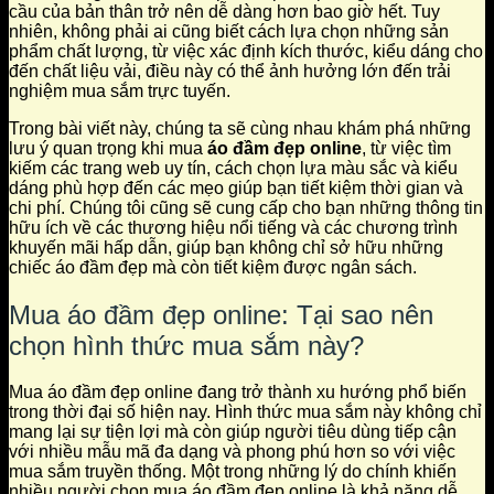
cầu của bản thân trở nên dễ dàng hơn bao giờ hết. Tuy
nhiên, không phải ai cũng biết cách lựa chọn những sản
phẩm chất lượng, từ việc xác định kích thước, kiểu dáng cho
đến chất liệu vải, điều này có thể ảnh hưởng lớn đến trải
nghiệm mua sắm trực tuyến.
Trong bài viết này, chúng ta sẽ cùng nhau khám phá những
lưu ý quan trọng khi mua
áo đầm đẹp online
, từ việc tìm
kiếm các trang web uy tín, cách chọn lựa màu sắc và kiểu
dáng phù hợp đến các mẹo giúp bạn tiết kiệm thời gian và
chi phí. Chúng tôi cũng sẽ cung cấp cho bạn những thông tin
hữu ích về các thương hiệu nổi tiếng và các chương trình
khuyến mãi hấp dẫn, giúp bạn không chỉ sở hữu những
chiếc áo đầm đẹp mà còn tiết kiệm được ngân sách.
Mua áo đầm đẹp online: Tại sao nên
chọn hình thức mua sắm này?
Mua áo đầm đẹp online đang trở thành xu hướng phổ biến
trong thời đại số hiện nay. Hình thức mua sắm này không chỉ
mang lại sự tiện lợi mà còn giúp người tiêu dùng tiếp cận
với nhiều mẫu mã đa dạng và phong phú hơn so với việc
mua sắm truyền thống. Một trong những lý do chính khiến
nhiều người chọn mua áo đầm đẹp online là khả năng dễ