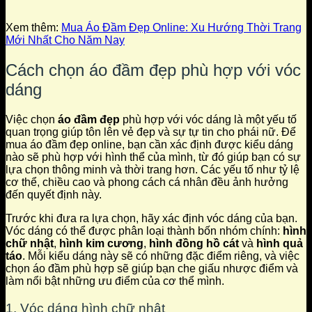
Xem thêm:
Mua Áo Đầm Đẹp Online: Xu Hướng Thời Trang
Mới Nhất Cho Năm Nay
Cách chọn áo đầm đẹp phù hợp với vóc
dáng
Việc chọn
áo đầm đẹp
phù hợp với vóc dáng là một yếu tố
quan trọng giúp tôn lên vẻ đẹp và sự tự tin cho phái nữ. Để
mua áo đầm đẹp online, bạn cần xác định được kiểu dáng
nào sẽ phù hợp với hình thể của mình, từ đó giúp bạn có sự
lựa chọn thông minh và thời trang hơn. Các yếu tố như tỷ lệ
cơ thể, chiều cao và phong cách cá nhân đều ảnh hưởng
đến quyết định này.
Trước khi đưa ra lựa chọn, hãy xác định vóc dáng của bạn.
Vóc dáng có thể được phân loại thành bốn nhóm chính:
hình
chữ nhật
,
hình kim cương
,
hình đồng hồ cát
và
hình quả
táo
. Mỗi kiểu dáng này sẽ có những đặc điểm riêng, và việc
chọn áo đầm phù hợp sẽ giúp bạn che giấu nhược điểm và
làm nổi bật những ưu điểm của cơ thể mình.
1. Vóc dáng hình chữ nhật