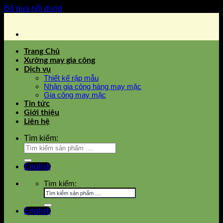
Bỏ qua nội dung
Trang Chủ
Xưởng may gia công
Dịch vụ
Thiết kế rập mẫu
Nhận gia công hàng may mặc
Gia công may mặc
Tin tức
Giới thiệu
Liên hệ
Tìm kiếm:
English
Tìm kiếm:
English