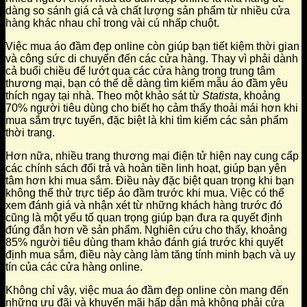
dàng so sánh giá cả và chất lượng sản phẩm từ nhiều cửa
hàng khác nhau chỉ trong vài cú nhấp chuột.
Việc mua áo đầm đẹp online còn giúp bạn tiết kiệm thời gian
và công sức di chuyển đến các cửa hàng. Thay vì phải dành
cả buổi chiều để lướt qua các cửa hàng trong trung tâm
thương mại, bạn có thể dễ dàng tìm kiếm mẫu áo đầm yêu
thích ngay tại nhà. Theo một khảo sát từ
Statista
, khoảng
70% người tiêu dùng cho biết họ cảm thấy thoải mái hơn khi
mua sắm trực tuyến, đặc biệt là khi tìm kiếm các sản phẩm
thời trang.
Hơn nữa, nhiều trang thương mại điện tử hiện nay cung cấp
các chính sách đổi trả và hoàn tiền linh hoạt, giúp bạn yên
tâm hơn khi mua sắm. Điều này đặc biệt quan trọng khi bạn
không thể thử trực tiếp áo đầm trước khi mua. Việc có thể
xem đánh giá và nhận xét từ những khách hàng trước đó
cũng là một yếu tố quan trọng giúp bạn đưa ra quyết định
đúng đắn hơn về sản phẩm. Nghiên cứu cho thấy, khoảng
85% người tiêu dùng tham khảo đánh giá trước khi quyết
định mua sắm, điều này càng làm tăng tính minh bạch và uy
tín của các cửa hàng online.
Không chỉ vậy, việc mua áo đầm đẹp online còn mang đến
những ưu đãi và khuyến mãi hấp dẫn mà không phải cửa