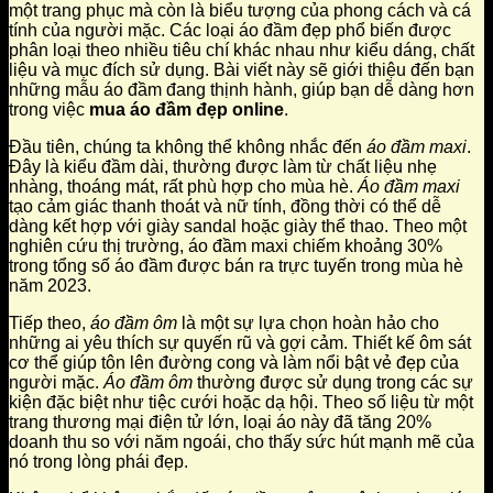
một trang phục mà còn là biểu tượng của phong cách và cá
tính của người mặc. Các loại áo đầm đẹp phổ biến được
phân loại theo nhiều tiêu chí khác nhau như kiểu dáng, chất
liệu và mục đích sử dụng. Bài viết này sẽ giới thiệu đến bạn
những mẫu áo đầm đang thịnh hành, giúp bạn dễ dàng hơn
trong việc
mua áo đầm đẹp online
.
Đầu tiên, chúng ta không thể không nhắc đến
áo đầm maxi
.
Đây là kiểu đầm dài, thường được làm từ chất liệu nhẹ
nhàng, thoáng mát, rất phù hợp cho mùa hè.
Áo đầm maxi
tạo cảm giác thanh thoát và nữ tính, đồng thời có thể dễ
dàng kết hợp với giày sandal hoặc giày thể thao. Theo một
nghiên cứu thị trường, áo đầm maxi chiếm khoảng 30%
trong tổng số áo đầm được bán ra trực tuyến trong mùa hè
năm 2023.
Tiếp theo,
áo đầm ôm
là một sự lựa chọn hoàn hảo cho
những ai yêu thích sự quyến rũ và gợi cảm. Thiết kế ôm sát
cơ thể giúp tôn lên đường cong và làm nổi bật vẻ đẹp của
người mặc.
Áo đầm ôm
thường được sử dụng trong các sự
kiện đặc biệt như tiệc cưới hoặc dạ hội. Theo số liệu từ một
trang thương mại điện tử lớn, loại áo này đã tăng 20%
doanh thu so với năm ngoái, cho thấy sức hút mạnh mẽ của
nó trong lòng phái đẹp.