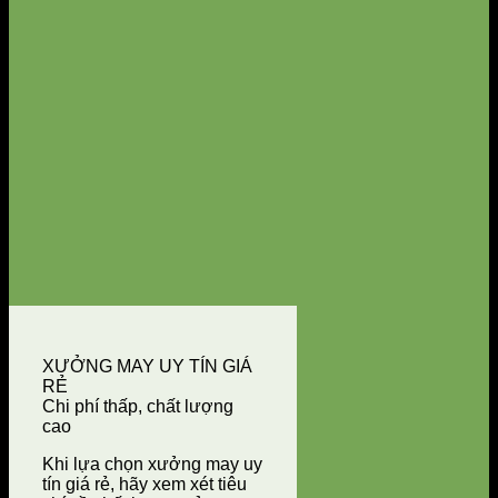
XƯỞNG MAY UY TÍN GIÁ
RẺ
Chi phí thấp, chất lượng
cao
Khi lựa chọn xưởng may uy
tín giá rẻ, hãy xem xét tiêu