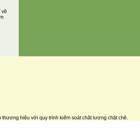
í về
ăm
ển thương hiệu với quy trình kiểm soát chất lượng chặt chẽ.