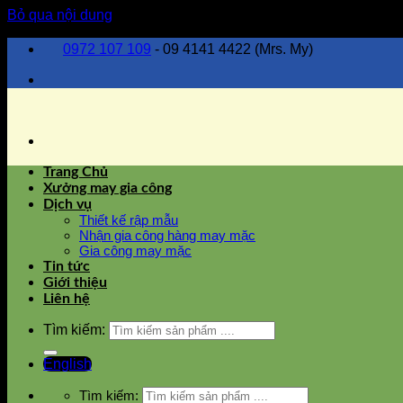
Bỏ qua nội dung
0972 107 109
- 09 4141 4422 (Mrs. My)
Trang Chủ
Xưởng may gia công
Dịch vụ
Thiết kế rập mẫu
Nhận gia công hàng may mặc
Gia công may mặc
Tin tức
Giới thiệu
Liên hệ
Tìm kiếm:
English
Tìm kiếm: