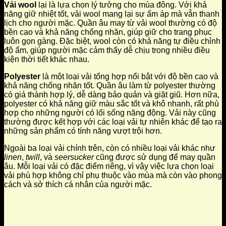
Vải wool
lại là lựa chọn lý tưởng cho mùa đông. Với khả
năng giữ nhiệt tốt, vải wool mang lại sự ấm áp mà vẫn thanh
lịch cho người mặc. Quần âu may từ vải wool thường có độ
bền cao và khả năng chống nhăn, giúp giữ cho trang phục
luôn gọn gàng. Đặc biệt, wool còn có khả năng tự điều chỉnh
độ ẩm, giúp người mặc cảm thấy dễ chịu trong nhiều điều
kiện thời tiết khác nhau.
Polyester
là một loại vải tổng hợp nổi bật với độ bền cao và
khả năng chống nhăn tốt. Quần âu làm từ polyester thường
có giá thành hợp lý, dễ dàng bảo quản và giặt giũ. Hơn nữa,
polyester có khả năng giữ màu sắc tốt và khô nhanh, rất phù
hợp cho những người có lối sống năng động. Vải này cũng
thường được kết hợp với các loại vải tự nhiên khác để tạo ra
những sản phẩm có tính năng vượt trội hơn.
Ngoài ba loại vải chính trên, còn có nhiều loại vải khác như
linen
,
twill
, và
seersucker
cũng được sử dụng để may quần
âu. Mỗi loại vải có đặc điểm riêng, vì vậy việc lựa chọn loại
vải phù hợp không chỉ phụ thuộc vào mùa mà còn vào phong
cách và sở thích cá nhân của người mặc.