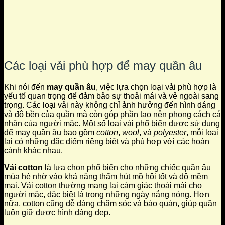
Các loại vải phù hợp để may quần âu
Khi nói đến
may quần âu
, việc lựa chọn loại vải phù hợp là
yếu tố quan trọng để đảm bảo sự thoải mái và vẻ ngoài sang
trọng. Các loại vải này không chỉ ảnh hưởng đến hình dáng
và độ bền của quần mà còn góp phần tạo nên phong cách cá
nhân của người mặc. Một số loại vải phổ biến được sử dụng
để may quần âu bao gồm
cotton
,
wool
, và
polyester
, mỗi loại
lại có những đặc điểm riêng biệt và phù hợp với các hoàn
cảnh khác nhau.
Vải cotton
là lựa chọn phổ biến cho những chiếc quần âu
mùa hè nhờ vào khả năng thấm hút mồ hôi tốt và độ mềm
mại. Vải cotton thường mang lại cảm giác thoải mái cho
người mặc, đặc biệt là trong những ngày nắng nóng. Hơn
nữa, cotton cũng dễ dàng chăm sóc và bảo quản, giúp quần
luôn giữ được hình dáng đẹp.