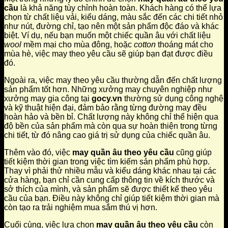
cầu
là khả năng tùy chỉnh hoàn toàn. Khách hàng có thể lựa
chọn từ chất liệu vải, kiểu dáng, màu sắc đến các chi tiết nhỏ
như nút, đường chỉ, tạo nên một sản phẩm độc đáo và khác
biệt. Ví dụ, nếu bạn muốn một chiếc quần âu với chất liệu
wool
mềm mại cho mùa đông, hoặc
cotton
thoáng mát cho
mùa hè, việc may theo yêu cầu sẽ giúp bạn đạt được điều
đó.
Ngoài ra, việc may theo yêu cầu thường dẫn đến chất lượng
sản phẩm tốt hơn. Những xưởng may chuyên nghiệp như
xưởng may gia công tại
gocy.vn
thường sử dụng công nghệ
và kỹ thuật hiện đại, đảm bảo rằng từng đường may đều
hoàn hảo và bền bỉ. Chất lượng này không chỉ thể hiện qua
độ bền của sản phẩm mà còn qua sự hoàn thiện trong từng
chi tiết, từ đó nâng cao giá trị sử dụng của chiếc quần âu.
Thêm vào đó, việc
may quần âu theo yêu cầu
cũng giúp
tiết kiệm thời gian trong việc tìm kiếm sản phẩm phù hợp.
Thay vì phải thử nhiều mẫu và kiểu dáng khác nhau tại các
cửa hàng, bạn chỉ cần cung cấp thông tin về kích thước và
sở thích của mình, và sản phẩm sẽ được thiết kế theo yêu
cầu của bạn. Điều này không chỉ giúp tiết kiệm thời gian mà
còn tạo ra trải nghiệm mua sắm thú vị hơn.
Cuối cùng, việc lựa chọn
may quần âu theo yêu cầu
còn