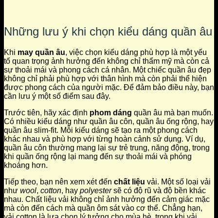
Những lưu ý khi chọn kiểu dáng quần âu
Khi
may quần âu
, việc chọn kiểu dáng phù hợp là một yếu
tố quan trọng ảnh hưởng đến không chỉ thẩm mỹ mà còn cả
sự thoải mái và phong cách cá nhân. Một chiếc quần âu đẹp
không chỉ phải phù hợp với thân hình mà còn phải thể hiện
được phong cách của người mặc. Để đảm bảo điều này, bạn
cần lưu ý một số điểm sau đây.
Trước tiên, hãy xác định
phom dáng
quần âu mà bạn muốn.
Có nhiều kiểu dáng như quần âu côn, quần âu ống rộng, hay
quần âu slim-fit. Mỗi kiểu dáng sẽ tạo ra một phong cách
khác nhau và phù hợp với từng hoàn cảnh sử dụng. Ví dụ,
quần âu côn thường mang lại sự trẻ trung, năng động, trong
khi quần ống rộng lại mang đến sự thoải mái và phóng
khoáng hơn.
Tiếp theo, bạn nên xem xét đến
chất liệu
vải. Một số loại vải
như
wool
,
cotton
, hay
polyester
sẽ có độ rũ và độ bền khác
nhau. Chất liệu vải không chỉ ảnh hưởng đến cảm giác mặc
mà còn đến cách mà quần ôm sát vào cơ thể. Chẳng hạn,
vải cotton là lựa chọn lý tưởng cho mùa hè, trong khi vải