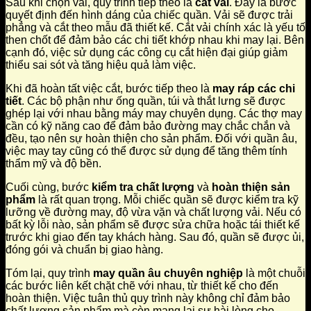
Sau khi chọn vải, quy trình tiếp theo là
cắt vải
. Đây là bước
quyết định đến hình dáng của chiếc quần. Vải sẽ được trải
phẳng và cắt theo mẫu đã thiết kế. Cắt vải chính xác là yếu tố
then chốt để đảm bảo các chi tiết khớp nhau khi may lại. Bên
cạnh đó, việc sử dụng các công cụ cắt hiện đại giúp giảm
thiểu sai sót và tăng hiệu quả làm việc.
Khi đã hoàn tất việc cắt, bước tiếp theo là
may ráp các chi
tiết
. Các bộ phận như ống quần, túi và thắt lưng sẽ được
ghép lại với nhau bằng máy may chuyên dụng. Các thợ may
cần có kỹ năng cao để đảm bảo đường may chắc chắn và
đều, tạo nên sự hoàn thiện cho sản phẩm. Đối với quần âu,
việc may tay cũng có thể được sử dụng để tăng thêm tính
thẩm mỹ và độ bền.
Cuối cùng, bước
kiểm tra chất lượng
và
hoàn thiện sản
phẩm
là rất quan trọng. Mỗi chiếc quần sẽ được kiểm tra kỹ
lưỡng về đường may, độ vừa vặn và chất lượng vải. Nếu có
bất kỳ lỗi nào, sản phẩm sẽ được sửa chữa hoặc tái thiết kế
trước khi giao đến tay khách hàng. Sau đó, quần sẽ được ủi,
đóng gói và chuẩn bị giao hàng.
Tóm lại, quy trình
may quần âu chuyên nghiệp
là một chuỗi
các bước liên kết chặt chẽ với nhau, từ thiết kế cho đến
hoàn thiện. Việc tuân thủ quy trình này không chỉ đảm bảo
chất lượng sản phẩm mà còn mang lại sự hài lòng cho