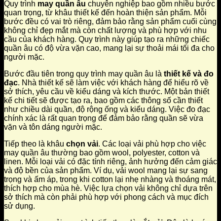
Quy trình
may quần âu
chuyên nghiệp bao gồm nhiều bước
quan trọng, từ khâu thiết kế đến hoàn thiện sản phẩm. Mỗi
bước đều có vai trò riêng, đảm bảo rằng sản phẩm cuối cùng
không chỉ đẹp mắt mà còn chất lượng và phù hợp với nhu
cầu của khách hàng. Quy trình này giúp tạo ra những chiếc
quần âu có độ vừa vặn cao, mang lại sự thoải mái tối đa cho
người mặc.
Bước đầu tiên trong quy trình may quần âu là
thiết kế và đo
đạc
. Nhà thiết kế sẽ làm việc với khách hàng để hiểu rõ về
sở thích, yêu cầu về kiểu dáng và kích thước. Một bản thiết
kế chi tiết sẽ được tạo ra, bao gồm các thông số cần thiết
như chiều dài quần, độ rộng ống và kiểu dáng. Việc đo đạc
chính xác là rất quan trọng để đảm bảo rằng quần sẽ vừa
vặn và tôn dáng người mặc.
Tiếp theo là khâu
chọn vải
. Các loại vải phù hợp cho việc
may quần âu thường bao gồm wool, polyester, cotton và
linen. Mỗi loại vải có đặc tính riêng, ảnh hưởng đến cảm giác
và độ bền của sản phẩm. Ví dụ, vải wool mang lại sự sang
trọng và ấm áp, trong khi cotton lại nhẹ nhàng và thoáng mát,
thích hợp cho mùa hè. Việc lựa chọn vải không chỉ dựa trên
sở thích mà còn phải phù hợp với phong cách và mục đích
sử dụng.