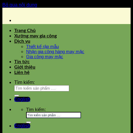
Bỏ qua nội dung
Trang Chủ
Xưởng may gia công
Dịch vụ
Thiết kế rập mẫu
Nhận gia công hàng may mặc
Gia công may mặc
Tin tức
Giới thiệu
Liên hệ
Tìm kiếm:
English
Tìm kiếm:
English