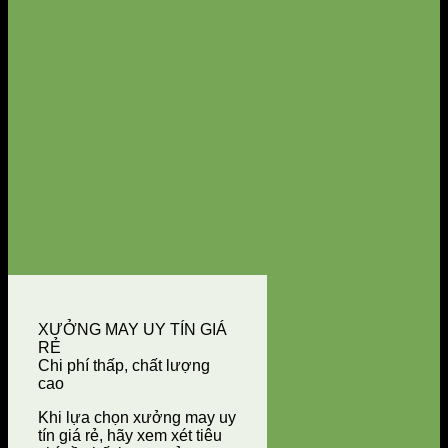
XƯỞNG MAY UY TÍN GIÁ
RẺ
Chi phí thấp, chất lượng
cao
Khi lựa chọn xưởng may uy
tín giá rẻ, hãy xem xét tiêu