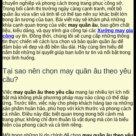
chuyên nghiệp và phong cách trong trang phục công sở.
Trong bối cảnh thị trường ngày càng cạnh tranh, một bộ
quần âu vừa vặn và tinh tế có thể tạo nên sự khác biệt lớn
trong ấn tượng của bạn. Bài viết này sẽ khám phá những
khía cạnh quan trọng của việc
may quần âu
, bao gồm chất
liệu, kiểu dáng, và quy trình gia công tại các
Xưởng may gia
công
uy tín. Đồng thời, chúng tôi sẽ cung cấp những thông
tin thực chiến về cách lựa chọn và bảo quản quần âu để
đảm bảo vẻ đẹp và độ bền lâu dài. Hãy cùng tìm hiểu để
nắm bắt những bí quyết giúp bạn luôn tự tin và nổi bật trong
mọi tình huống.
Tại sao nên chọn may quần âu theo yêu
cầu?
Việc
may quần âu theo yêu cầu
mang lại nhiều lợi ích nổi
bật mà không phải phương pháp may nào cũng có thể đáp
ứng. Trước tiên, việc này cho phép khách hàng tạo ra những
sản phẩm hoàn hảo, phù hợp với kích thước và phong cách
cá nhân. Điều này đặc biệt quan trọng trong bối cảnh mà
trang phục không chỉ đơn thuần là vật dụng mà còn là biểu
hiện của phong cách và cá tính riêng.
Một trong những lý do chính để chọn
may quần âu theo yêu