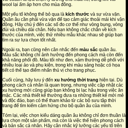
wool lại ấm áp hơn cho mùa đông.
Một yếu tố không thể bỏ qua là
kích thước
và sự vừa vặn.
Quần âu cần phải vừa vặn để tạo cảm giác thoải mái khi vận
động. Hãy chú ý đến các số đo cơ thể như vòng bụng, vòng
đùi và chiều dài chân. Nếu bạn không chắc chắn về kích
thước của mình, việc thử nhiều mẫu khác nhau sẽ giúp bạn
tìm ra sự lựa chọn tốt nhất.
Ngoài ra, bạn cũng nên cân nhắc đến
màu sắc
quần âu.
Màu sắc không chỉ ảnh hưởng đến phong cách mà còn đến
khả năng phối đồ. Màu tối như đen, xám thường dễ phối với
nhiều loại áo và phụ kiện, trong khi màu sáng hoặc có họa
tiết có thể tạo điểm nhấn thú vị cho trang phục.
Cuối cùng, hãy lưu ý đến
xu hướng thời trang
hiện tại. Dù
phong cách cá nhân là quan trọng, nhưng việc cập nhật các
xu hướng mới cũng giúp bạn không bị lạc hậu trong việc ăn
mặc. Các nhà thiết kế thường đưa ra những thiết kế mới mẻ
và độc đáo, bạn có thể tham khảo từ các bộ sưu tập thời
trang để tìm kiếm cảm hứng cho bộ quần âu của mình.
Tóm lại, việc chọn kiểu dáng quần âu không chỉ đơn thuần là
lựa chọn một sản phẩm, mà còn là việc thể hiện phong cách
và bản sắc cá nhân. Hãy cân nhắc kỹ lưỡng các yếu tố trên