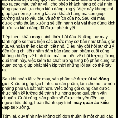
tạo ra các mẫu thử từ vải, cho phép khách hàng có cái nhìn
tổng quan và lựa chọn kiểu dáng ưng ý. Việc này không chỉ
giúp tạo nên sự tương tác với khách hàng mà còn giúp
xưởng nắm rõ yêu cầu và sở thích của họ. Sau khi mẫu
được chấp thuận, xưởng sẽ tiến hành
cắt vải
theo đúng kích
thước và kiểu dáng đã được phê duyệt.
Tiếp theo, khâu
may
chính thức bắt đầu. Những thợ may
lành nghề sẽ thực hiện các bước may cơ bản như khâu, gắn
nút, và hoàn thiện các chi tiết nhỏ. Điều này đòi hỏi sự chú ý
đến từng chi tiết nhằm đảm bảo rằng sản phẩm cuối cùng
không chỉ đẹp về hình thức mà còn bền về chất lượng. Trong
quá trình này, việc kiểm tra chất lượng từng bộ phận cũng rất
quan trọng, giúp phát hiện kịp thời những lỗi sai có thể xảy
ra.
Sau khi hoàn tất việc may, sản phẩm sẽ được
ủi
và
đóng
gói
. Khâu ủi giúp tạo hình cho sản phẩm, làm cho nó trở nên
phẳng phiu và bắt mắt hơn. Việc đóng gói cũng cần được
thực hiện kỹ lưỡng để tránh hư hỏng trong quá trình vận
chuyển. Cuối cùng, sản phẩm sẽ được chuyển đến tay
người tiêu dùng, hoàn thành quy trình
may quần áo kiểu
đẹp
tại xưởng.
Tóm lại, quy trình này không chỉ đơn thuần là một chuỗi các