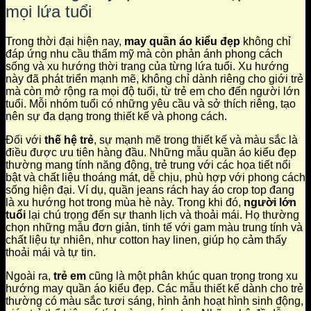
mọi lứa tuổi
Trong thời đại hiện nay,
may quần áo kiểu đẹp
không chỉ
đáp ứng nhu cầu thẩm mỹ mà còn phản ánh phong cách
sống và xu hướng thời trang của từng lứa tuổi. Xu hướng
này đã phát triển mạnh mẽ, không chỉ dành riêng cho giới trẻ
mà còn mở rộng ra mọi độ tuổi, từ trẻ em cho đến người lớn
tuổi. Mỗi nhóm tuổi có những yêu cầu và sở thích riêng, tạo
nên sự đa dạng trong thiết kế và phong cách.
Đối với
thế hệ trẻ
, sự mạnh mẽ trong thiết kế và màu sắc là
điều được ưu tiên hàng đầu. Những mẫu quần áo kiểu đẹp
thường mang tính năng động, trẻ trung với các họa tiết nổi
bật và chất liệu thoáng mát, dễ chịu, phù hợp với phong cách
sống hiện đại. Ví dụ, quần jeans rách hay áo crop top đang
là xu hướng hot trong mùa hè này. Trong khi đó,
người lớn
tuổi
lại chú trọng đến sự thanh lịch và thoải mái. Họ thường
chọn những mẫu đơn giản, tinh tế với gam màu trung tính và
chất liệu tự nhiên, như cotton hay linen, giúp họ cảm thấy
thoải mái và tự tin.
Ngoài ra,
trẻ em
cũng là một phân khúc quan trọng trong xu
hướng may quần áo kiểu đẹp. Các mẫu thiết kế dành cho trẻ
thường có màu sắc tươi sáng, hình ảnh hoạt hình sinh động,