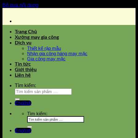
Bỏ qua nội dung
Trang Chủ
Xưởng may gia công
Dịch vụ
Thiết kế rập mẫu
Nhận gia công hàng may mặc
Gia công may mặc
Tin tức
Giới thiệu
Liên hệ
Tìm kiếm:
English
Tìm kiếm:
English