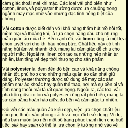
cảm giác thoải mái khi mặc. Các loại vải phổ biến như
cotton, linen, và polyester thường được ưa chuộng trong
ngành may mặc nhờ vào những đặc tính riêng biệt của
chúng.
Vải
cotton
được biết đến với khả năng thấm hút mồ hôi tốt,
mềm mại và thoáng khí, là lựa chọn hàng đầu cho những
mẫu quần áo mùa hè. Bên cạnh đó, vải
linen
cũng là một lựa
chọn tuyệt vời cho khí hậu nóng bức. Chất liệu này có tính
năng hút ẩm và nhanh khô, mang lại cảm giác dễ chịu cho
người mặc. Ngoài ra, linen còn tạo ra những nếp nhăn tự
nhiên, làm tăng vẻ đẹp thời thượng cho sản phẩm.
Vải
polyester
lại đem đến độ bền cao và khả năng chống
nhăn tốt, phù hợp cho những mẫu quần áo cần phải giữ
dáng. Polyester thường được sử dụng để may các sản
phẩm như áo khoác hay quần thể thao, nơi mà sự bền bỉ và
tính năng thoải mái là rất quan trọng. Ngoài ra, các loại vải
pha trộn giữa cotton và polyester cũng rất phổ biến, mang lại
sự cân bằng hoàn hảo giữa độ bền và cảm giác tự nhiên.
Đối với các mẫu quần áo kiểu đẹp, việc lựa chọn chất liệu
còn phụ thuộc vào phong cách và mục đích sử dụng. Ví dụ,
nếu bạn muốn tạo nên một bộ trang phục thanh lịch cho buổi
tiệc,
silk
hay
satin
có thể là lựa chọn lý tưởng nhờ vào vẻ