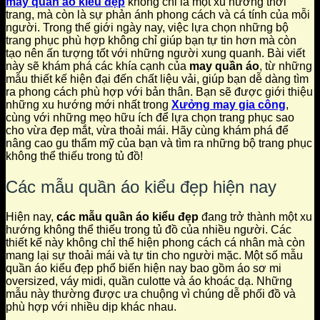
may quần áo kiểu đẹp
không chỉ là một xu hướng thời
trang, mà còn là sự phản ánh phong cách và cá tính của mỗi
người. Trong thế giới ngày nay, việc lựa chọn những bộ
trang phục phù hợp không chỉ giúp bạn tự tin hơn mà còn
tạo nên ấn tượng tốt với những người xung quanh. Bài viết
này sẽ khám phá các khía cạnh của
may quần áo
, từ những
mẫu thiết kế hiện đại đến chất liệu vải, giúp bạn dễ dàng tìm
ra phong cách phù hợp với bản thân. Bạn sẽ được giới thiệu
những xu hướng mới nhất trong
Xưởng may gia công
,
cùng với những mẹo hữu ích để lựa chọn trang phục sao
cho vừa đẹp mắt, vừa thoải mái. Hãy cùng khám phá để
nâng cao gu thẩm mỹ của bạn và tìm ra những bộ trang phục
không thể thiếu trong tủ đồ!
Các mẫu quần áo kiểu đẹp hiện nay
Hiện nay,
các mẫu quần áo kiểu đẹp
đang trở thành một xu
hướng không thể thiếu trong tủ đồ của nhiều người. Các
thiết kế này không chỉ thể hiện phong cách cá nhân mà còn
mang lại sự thoải mái và tự tin cho người mặc. Một số mẫu
quần áo kiểu đẹp phổ biến hiện nay bao gồm áo sơ mi
oversized, váy midi, quần culotte và áo khoác dạ. Những
mẫu này thường được ưa chuộng vì chúng dễ phối đồ và
phù hợp với nhiều dịp khác nhau.