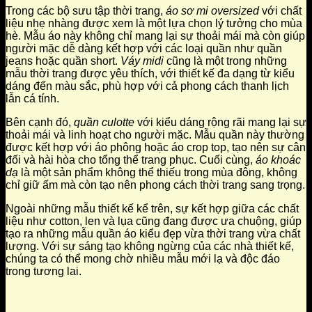
Trong các bộ sưu tập thời trang,
áo sơ mi oversized
với chất
liệu nhẹ nhàng được xem là một lựa chọn lý tưởng cho mùa
hè. Mẫu áo này không chỉ mang lại sự thoải mái mà còn giúp
người mặc dễ dàng kết hợp với các loại quần như quần
jeans hoặc quần short.
Váy midi
cũng là một trong những
mẫu thời trang được yêu thích, với thiết kế đa dạng từ kiểu
dáng đến màu sắc, phù hợp với cả phong cách thanh lịch
lẫn cá tính.
Bên cạnh đó,
quần culotte
với kiểu dáng rộng rãi mang lại sự
thoải mái và linh hoạt cho người mặc. Mẫu quần này thường
được kết hợp với áo phông hoặc áo crop top, tạo nên sự cân
đối và hài hòa cho tổng thể trang phục. Cuối cùng,
áo khoác
dạ
là một sản phẩm không thể thiếu trong mùa đông, không
chỉ giữ ấm mà còn tạo nên phong cách thời trang sang trọng.
Ngoài những mẫu thiết kế kể trên, sự kết hợp giữa các chất
liệu như cotton, len và lụa cũng đang được ưa chuộng, giúp
tạo ra những mẫu quần áo kiểu đẹp vừa thời trang vừa chất
lượng. Với sự sáng tạo không ngừng của các nhà thiết kế,
chúng ta có thể mong chờ nhiều mẫu mới lạ và độc đáo
trong tương lai.