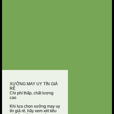
XƯỞNG MAY UY TÍN GIÁ
RẺ
Chi phí thấp, chất lượng
cao
Khi lựa chọn xưởng may uy
tín giá rẻ, hãy xem xét tiêu