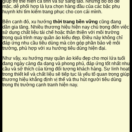
giúp trẻ thể hiện cá tính và sự sáng tạo. Những bộ đồ dễ
mặc, dễ phối hợp là lựa chọn hàng đầu của các bậc phụ
huynh khi tìm kiếm trang phục cho con cái mình.
Bên cạnh đó, xu hướng
thời trang bền vững
cũng đang
dần gia tăng. Nhiều thương hiệu hiện nay chú trọng đến việc
sử dụng chất liệu tái chế hoặc thân thiện với môi trường
trong quá trình may quần áo kiểu đẹp. Điều này không chỉ
đáp ứng nhu cầu tiêu dùng mà còn góp phần bảo vệ môi
trường, phù hợp với xu hướng tiêu dùng hiện đại.
Như vậy, xu hướng may quần áo kiểu đẹp cho mọi lứa tuổi
đang ngày càng đa dạng và phong phú, đáp ứng tốt nhất nhu
cầu và sở thích của từng đối tượng khách hàng. Sự linh hoạt
trong thiết kế và chất liệu sẽ tiếp tục là yếu tố quan trọng giúp
thương hiệu khẳng định vị thế và thu hút người tiêu dùng
trong thị trường cạnh tranh hiện nay.