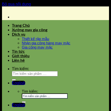
Bỏ qua nội dung
Trang Chủ
Xưởng may gia công
Dịch vụ
Thiết kế rập mẫu
Nhận gia công hàng may mặc
Gia công may mặc
Tin tức
Giới thiệu
Liên hệ
Tìm kiếm:
English
Tìm kiếm:
English