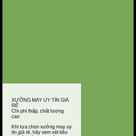
XƯỞNG MAY UY TÍN GIÁ
RẺ
Chi phí thấp, chất lượng
cao
Khi lựa chọn xưởng may uy
tín giá rẻ, hãy xem xét tiêu