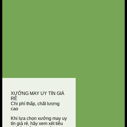
XƯỞNG MAY UY TÍN GIÁ
RẺ
Chi phí thấp, chất lượng
cao
Khi lựa chọn xưởng may uy
tín giá rẻ, hãy xem xét tiêu