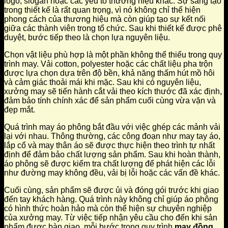
logo, slogan hoặc các yếu tố thương hiệu khác. Sự sáng tạo
trong thiết kế là rất quan trọng, vì nó không chỉ thể hiện
phong cách của thương hiệu mà còn giúp tạo sự kết nối
giữa các thành viên trong tổ chức. Sau khi thiết kế được phê
duyệt, bước tiếp theo là chọn lựa nguyên liệu.
Chọn vật liệu phù hợp là một phần không thể thiếu trong quy
trình may. Vải cotton, polyester hoặc các chất liệu pha trộn
được lựa chọn dựa trên độ bền, khả năng thấm hút mồ hôi
và cảm giác thoải mái khi mặc. Sau khi có nguyên liệu,
xưởng may sẽ tiến hành cắt vải theo kích thước đã xác định,
đảm bảo tính chính xác để sản phẩm cuối cùng vừa vặn và
đẹp mắt.
Quá trình may áo phông bắt đầu với việc ghép các mảnh vải
lại với nhau. Thông thường, các công đoạn như may tay áo,
lắp cổ và may thân áo sẽ được thực hiện theo trình tự nhất
định để đảm bảo chất lượng sản phẩm. Sau khi hoàn thành,
áo phông sẽ được kiểm tra chất lượng để phát hiện các lỗi
như đường may không đều, vải bị lỗi hoặc các vấn đề khác.
Cuối cùng, sản phẩm sẽ được ủi và đóng gói trước khi giao
đến tay khách hàng. Quá trình này không chỉ giúp áo phông
có hình thức hoàn hảo mà còn thể hiện sự chuyên nghiệp
của xưởng may. Từ việc tiếp nhận yêu cầu cho đến khi sản
phẩm được bàn giao, mỗi bước trong quy trình
may đồng