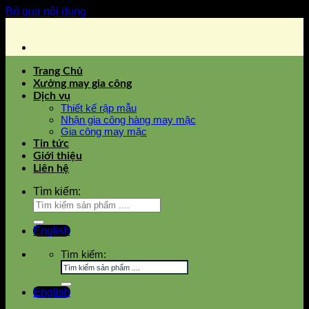
Bỏ qua nội dung
Trang Chủ
Xưởng may gia công
Dịch vụ
Thiết kế rập mẫu
Nhận gia công hàng may mặc
Gia công may mặc
Tin tức
Giới thiệu
Liên hệ
Tìm kiếm:
English
Tìm kiếm:
English