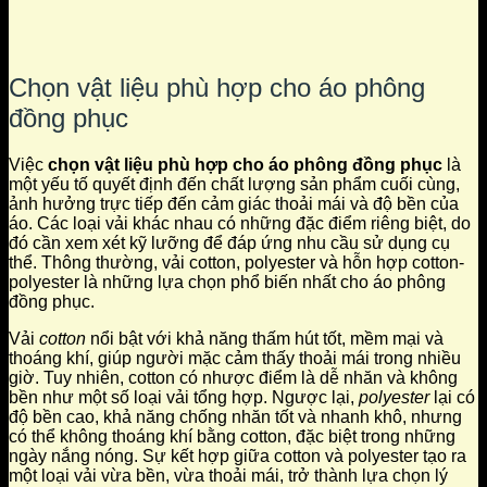
Chọn vật liệu phù hợp cho áo phông
đồng phục
Việc
chọn vật liệu phù hợp cho áo phông đồng phục
là
một yếu tố quyết định đến chất lượng sản phẩm cuối cùng,
ảnh hưởng trực tiếp đến cảm giác thoải mái và độ bền của
áo. Các loại vải khác nhau có những đặc điểm riêng biệt, do
đó cần xem xét kỹ lưỡng để đáp ứng nhu cầu sử dụng cụ
thể. Thông thường, vải cotton, polyester và hỗn hợp cotton-
polyester là những lựa chọn phổ biến nhất cho áo phông
đồng phục.
Vải
cotton
nổi bật với khả năng thấm hút tốt, mềm mại và
thoáng khí, giúp người mặc cảm thấy thoải mái trong nhiều
giờ. Tuy nhiên, cotton có nhược điểm là dễ nhăn và không
bền như một số loại vải tổng hợp. Ngược lại,
polyester
lại có
độ bền cao, khả năng chống nhăn tốt và nhanh khô, nhưng
có thể không thoáng khí bằng cotton, đặc biệt trong những
ngày nắng nóng. Sự kết hợp giữa cotton và polyester tạo ra
một loại vải vừa bền, vừa thoải mái, trở thành lựa chọn lý