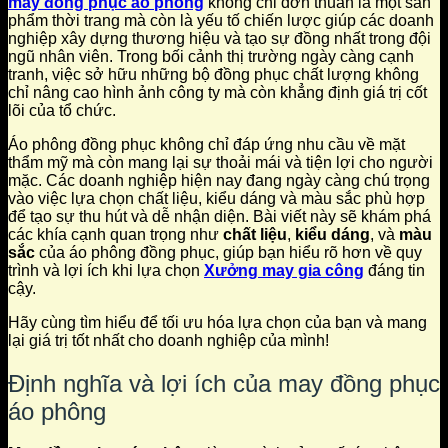
may đồng phục áo phông
không chỉ đơn thuần là một sản
phẩm thời trang mà còn là yếu tố chiến lược giúp các doanh
nghiệp xây dựng thương hiệu và tạo sự đồng nhất trong đội
ngũ nhân viên. Trong bối cảnh thị trường ngày càng cạnh
tranh, việc sở hữu những bộ đồng phục chất lượng không
chỉ nâng cao hình ảnh công ty mà còn khẳng định giá trị cốt
lõi của tổ chức.
Áo phông đồng phục không chỉ đáp ứng nhu cầu về mặt
thẩm mỹ mà còn mang lại sự thoải mái và tiện lợi cho người
mặc. Các doanh nghiệp hiện nay đang ngày càng chú trọng
vào việc lựa chọn chất liệu, kiểu dáng và màu sắc phù hợp
để tạo sự thu hút và dễ nhận diện. Bài viết này sẽ khám phá
các khía cạnh quan trọng như
chất liệu
,
kiểu dáng
, và
màu
sắc
của áo phông đồng phục, giúp bạn hiểu rõ hơn về quy
trình và lợi ích khi lựa chọn
Xưởng may gia công
đáng tin
cậy.
Hãy cùng tìm hiểu để tối ưu hóa lựa chọn của bạn và mang
lại giá trị tốt nhất cho doanh nghiệp của mình!
Định nghĩa và lợi ích của may đồng phục
áo phông