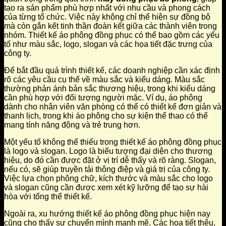
tạo ra sản phẩm phù hợp nhất với nhu cầu và phong cách
của từng tổ chức. Việc này không chỉ thể hiện sự đồng bộ
mà còn gắn kết tinh thần đoàn kết giữa các thành viên trong
nhóm. Thiết kế áo phông đồng phục có thể bao gồm các yếu
tố như màu sắc, logo, slogan và các họa tiết đặc trưng của
công ty.
Để bắt đầu quá trình thiết kế, các doanh nghiệp cần xác định
rõ các yêu cầu cụ thể về màu sắc và kiểu dáng. Màu sắc
thường phản ánh bản sắc thương hiệu, trong khi kiểu dáng
cần phù hợp với đối tượng người mặc. Ví dụ, áo phông
dành cho nhân viên văn phòng có thể có thiết kế đơn giản và
thanh lịch, trong khi áo phông cho sự kiện thể thao có thể
mang tính năng động và trẻ trung hơn.
Một yếu tố không thể thiếu trong thiết kế áo phông đồng phục
là logo và slogan. Logo là biểu tượng đại diện cho thương
hiệu, do đó cần được đặt ở vị trí dễ thấy và rõ ràng. Slogan,
nếu có, sẽ giúp truyền tải thông điệp và giá trị của công ty.
Việc lựa chọn phông chữ, kích thước và màu sắc cho logo
và slogan cũng cần được xem xét kỹ lưỡng để tạo sự hài
hòa với tổng thể thiết kế.
Ngoài ra, xu hướng thiết kế áo phông đồng phục hiện nay
cũng cho thấy sự chuyển mình mạnh mẽ. Các họa tiết thêu,