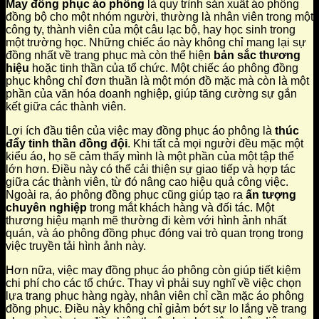
May đồng phục áo phông
là quy trình sản xuất áo phông
đồng bộ cho một nhóm người, thường là nhân viên trong một
công ty, thành viên của một câu lạc bộ, hay học sinh trong
một trường học. Những chiếc áo này không chỉ mang lại sự
đồng nhất về trang phục mà còn thể hiện
bản sắc thương
hiệu
hoặc tinh thần của tổ chức. Một chiếc áo phông đồng
phục không chỉ đơn thuần là một món đồ mặc mà còn là một
phần của văn hóa doanh nghiệp, giúp tăng cường sự gắn
kết giữa các thành viên.
Lợi ích đầu tiên của việc may đồng phục áo phông là
thúc
đẩy tinh thần đồng đội
. Khi tất cả mọi người đều mặc một
kiểu áo, họ sẽ cảm thấy mình là một phần của một tập thể
lớn hơn. Điều này có thể cải thiện sự giao tiếp và hợp tác
giữa các thành viên, từ đó nâng cao hiệu quả công việc.
Ngoài ra, áo phông đồng phục cũng giúp tạo ra
ấn tượng
chuyên nghiệp
trong mắt khách hàng và đối tác. Một
thương hiệu mạnh mẽ thường đi kèm với hình ảnh nhất
quán, và áo phông đồng phục đóng vai trò quan trọng trong
việc truyền tải hình ảnh này.
Hơn nữa, việc may đồng phục áo phông còn giúp tiết kiệm
chi phí cho các tổ chức. Thay vì phải suy nghĩ về việc chọn
lựa trang phục hàng ngày, nhân viên chỉ cần mặc áo phông
đồng phục. Điều này không chỉ giảm bớt sự lo lắng về trang