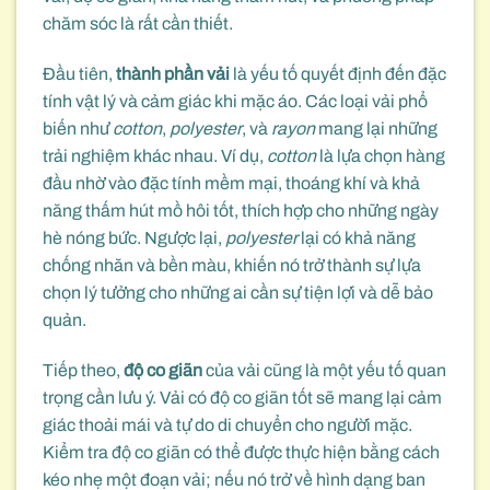
chăm sóc là rất cần thiết.
Đầu tiên,
thành phần vải
là yếu tố quyết định đến đặc
tính vật lý và cảm giác khi mặc áo. Các loại vải phổ
biến như
cotton
,
polyester
, và
rayon
mang lại những
trải nghiệm khác nhau. Ví dụ,
cotton
là lựa chọn hàng
đầu nhờ vào đặc tính mềm mại, thoáng khí và khả
năng thấm hút mồ hôi tốt, thích hợp cho những ngày
hè nóng bức. Ngược lại,
polyester
lại có khả năng
chống nhăn và bền màu, khiến nó trở thành sự lựa
chọn lý tưởng cho những ai cần sự tiện lợi và dễ bảo
quản.
Tiếp theo,
độ co giãn
của vải cũng là một yếu tố quan
trọng cần lưu ý. Vải có độ co giãn tốt sẽ mang lại cảm
giác thoải mái và tự do di chuyển cho người mặc.
Kiểm tra độ co giãn có thể được thực hiện bằng cách
kéo nhẹ một đoạn vải; nếu nó trở về hình dạng ban