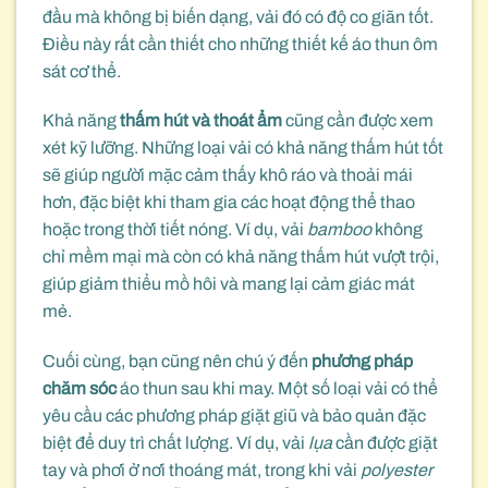
đầu mà không bị biến dạng, vải đó có độ co giãn tốt.
Điều này rất cần thiết cho những thiết kế áo thun ôm
sát cơ thể.
Khả năng
thấm hút và thoát ẩm
cũng cần được xem
xét kỹ lưỡng. Những loại vải có khả năng thấm hút tốt
sẽ giúp người mặc cảm thấy khô ráo và thoải mái
hơn, đặc biệt khi tham gia các hoạt động thể thao
hoặc trong thời tiết nóng. Ví dụ, vải
bamboo
không
chỉ mềm mại mà còn có khả năng thấm hút vượt trội,
giúp giảm thiểu mồ hôi và mang lại cảm giác mát
mẻ.
Cuối cùng, bạn cũng nên chú ý đến
phương pháp
chăm sóc
áo thun sau khi may. Một số loại vải có thể
yêu cầu các phương pháp giặt giũ và bảo quản đặc
biệt để duy trì chất lượng. Ví dụ, vải
lụa
cần được giặt
tay và phơi ở nơi thoáng mát, trong khi vải
polyester