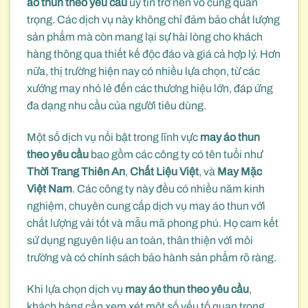
áo thun theo yêu cầu
uy tín trở nên vô cùng quan
trọng. Các dịch vụ này không chỉ đảm bảo chất lượng
sản phẩm mà còn mang lại sự hài lòng cho khách
hàng thông qua thiết kế độc đáo và giá cả hợp lý. Hơn
nữa, thị trường hiện nay có nhiều lựa chọn, từ các
xưởng may nhỏ lẻ đến các thương hiệu lớn, đáp ứng
đa dạng nhu cầu của người tiêu dùng.
Một số dịch vụ nổi bật trong lĩnh vực
may áo thun
theo yêu cầu
bao gồm các công ty có tên tuổi như
Thời Trang Thiên An
,
Chất Liệu Việt
, và
May Mặc
Việt Nam
. Các công ty này đều có nhiều năm kinh
nghiệm, chuyên cung cấp dịch vụ may áo thun với
chất lượng vải tốt và mẫu mã phong phú. Họ cam kết
sử dụng nguyên liệu an toàn, thân thiện với môi
trường và có chính sách bảo hành sản phẩm rõ ràng.
Khi lựa chọn dịch vụ
may áo thun theo yêu cầu
,
khách hàng cần xem xét một số yếu tố quan trọng.