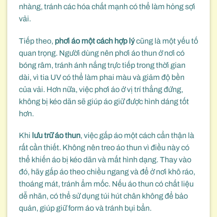
nhàng, tránh các hóa chất mạnh có thể làm hỏng sợi
vải.
Tiếp theo,
phơi áo một cách hợp lý
cũng là một yếu tố
quan trọng. Người dùng nên phơi áo thun ở nơi có
bóng râm, tránh ánh nắng trực tiếp trong thời gian
dài, vì tia UV có thể làm phai màu và giảm độ bền
của vải. Hơn nữa, việc phơi áo ở vị trí thẳng đứng,
không bị kéo dãn sẽ giúp áo giữ được hình dáng tốt
hơn.
Khi
lưu trữ áo thun
, việc gấp áo một cách cẩn thận là
rất cần thiết. Không nên treo áo thun vì điều này có
thể khiến áo bị kéo dãn và mất hình dạng. Thay vào
đó, hãy gấp áo theo chiều ngang và để ở nơi khô ráo,
thoáng mát, tránh ẩm mốc. Nếu áo thun có chất liệu
dễ nhăn, có thể sử dụng túi hút chân không để bảo
quản, giúp giữ form áo và tránh bụi bẩn.