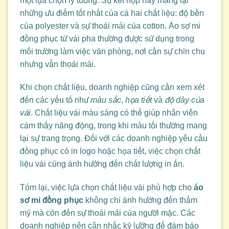
một lựa chọn lý tưởng. Sự kết hợp này mang lại
những ưu điểm tốt nhất của cả hai chất liệu: độ bền
của polyester và sự thoải mái của cotton. Áo sơ mi
đồng phục từ vải pha thường được sử dụng trong
môi trường làm việc văn phòng, nơi cần sự chỉn chu
nhưng vẫn thoải mái.
Khi chọn chất liệu, doanh nghiệp cũng cần xem xét
đến các yếu tố như
màu sắc
,
họa tiết
và
độ dày của
vải
. Chất liệu vải màu sáng có thể giúp nhân viên
cảm thấy năng động, trong khi màu tối thường mang
lại sự trang trọng. Đối với các doanh nghiệp yêu cầu
đồng phục có in logo hoặc họa tiết, việc chọn chất
liệu vải cũng ảnh hưởng đến chất lượng in ấn.
Tóm lại, việc lựa chọn chất liệu vải phù hợp cho
áo
sơ mi đồng phục
không chỉ ảnh hưởng đến thẩm
mỹ mà còn đến sự thoải mái của người mặc. Các
doanh nghiệp nên cân nhắc kỹ lưỡng để đảm bảo