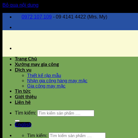
Bỏ qua nội dung
0972 107 109
- 09 4141 4422 (Mrs. My)
Trang Chủ
Xưởng may gia công
Dịch vụ
Thiết kế rập mẫu
Nhận gia công hàng may mặc
Gia công may mặc
Tin tức
Giới thiệu
Liên hệ
Tìm kiếm:
English
Tìm kiếm: