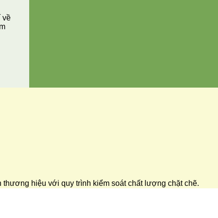
í về
ăm
ển thương hiệu với quy trình kiểm soát chất lượng chặt chẽ.