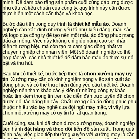
mình. Để đảm bảo rằng sản phẩm cuối cùng đáp ứng được
nhu cầu và tiêu chuẩn của công ty, quy trình này cần được
thực hiện một cách cẩn thận và khoa học.
Bước đầu tiên trong quy trình là
thiết kế mẫu áo
. Doanh
nghiệp cần xác định những yếu tố như kiểu dáng, màu sắc
và logo của công ty để tạo nên một mẫu áo đồng phục mang
dấu ấn riêng. Việc này không chỉ giúp nâng cao sự nhận
diện thương hiệu mà còn tạo ra cảm giác đồng nhất và
chuyên nghiệp cho nhân viên. Một số doanh nghiệp có thể
hợp tác với các nhà thiết kế để đảm bảo mẫu áo thực sự nổi
bật và thu hút.
Sau khi có thiết kế, bước tiếp theo là
chọn xưởng may uy
tín
. Xưởng may cần có kinh nghiệm trong việc sản xuất áo
đồng phục và có thể thực hiện đúng yêu cầu thiết kế. Doanh
nghiệp nên tham khảo các ý kiến từ những công ty khác
hoặc tìm kiếm thông tin trên các diễn đàn trực tuyến để chọn
được đối tác đáng tin cậy. Chất lượng của áo đồng phục phụ
thuộc nhiều vào tay nghề của đội ngũ may mặc, vì vậy lựa
chọn một xưởng may có uy tín là rất quan trọng.
Cuối cùng, sau khi đã chọn được xưởng may, doanh nghiệp
tiến hành
đặt hàng và theo dõi tiến độ
sản xuất. Trong quá
trình này, việc giao tiếp thường xuyên với xưởng may là cần