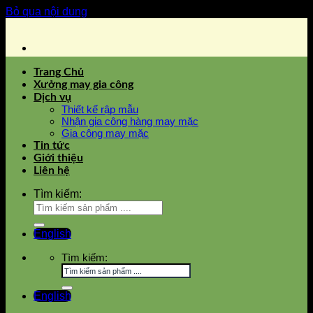
Bỏ qua nội dung
Trang Chủ
Xưởng may gia công
Dịch vụ
Thiết kế rập mẫu
Nhận gia công hàng may mặc
Gia công may mặc
Tin tức
Giới thiệu
Liên hệ
Tìm kiếm:
English
Tìm kiếm:
English