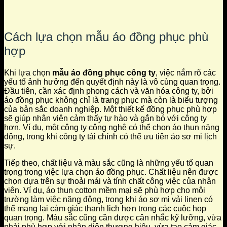
Cách lựa chọn mẫu áo đồng phục phù
hợp
Khi lựa chọn
mẫu áo đồng phục công ty
, việc nắm rõ các
yếu tố ảnh hưởng đến quyết định này là vô cùng quan trọng.
Đầu tiên, cần xác định phong cách và văn hóa công ty, bởi
áo đồng phục không chỉ là trang phục mà còn là biểu tượng
của bản sắc doanh nghiệp. Một thiết kế đồng phục phù hợp
sẽ giúp nhân viên cảm thấy tự hào và gắn bó với công ty
hơn. Ví dụ, một công ty công nghệ có thể chọn áo thun năng
động, trong khi công ty tài chính có thể ưu tiên áo sơ mi lịch
sự.
Tiếp theo, chất liệu và màu sắc cũng là những yếu tố quan
trọng trong việc lựa chọn áo đồng phục. Chất liệu nên được
chọn dựa trên sự thoải mái và tính chất công việc của nhân
viên. Ví dụ, áo thun cotton mềm mại sẽ phù hợp cho môi
trường làm việc năng động, trong khi áo sơ mi vải linen có
thể mang lại cảm giác thanh lịch hơn trong các cuộc họp
quan trọng. Màu sắc cũng cần được cân nhắc kỹ lưỡng, vừa
phải phù hợp với nhận diện thương hiệu, vừa tạo cảm giác