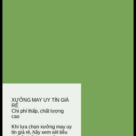
XƯỞNG MAY UY TÍN GIÁ
RẺ
Chi phí thấp, chất lượng
cao
Khi lựa chọn xưởng may uy
tín giá rẻ, hãy xem xét tiêu