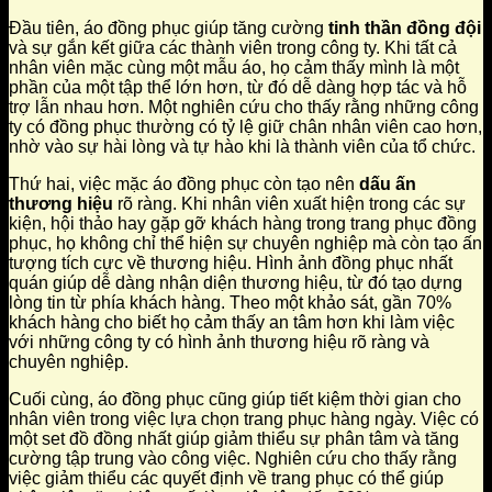
Đầu tiên, áo đồng phục giúp tăng cường
tinh thần đồng đội
và sự gắn kết giữa các thành viên trong công ty. Khi tất cả
nhân viên mặc cùng một mẫu áo, họ cảm thấy mình là một
phần của một tập thể lớn hơn, từ đó dễ dàng hợp tác và hỗ
trợ lẫn nhau hơn. Một nghiên cứu cho thấy rằng những công
ty có đồng phục thường có tỷ lệ giữ chân nhân viên cao hơn,
nhờ vào sự hài lòng và tự hào khi là thành viên của tổ chức.
Thứ hai, việc mặc áo đồng phục còn tạo nên
dấu ấn
thương hiệu
rõ ràng. Khi nhân viên xuất hiện trong các sự
kiện, hội thảo hay gặp gỡ khách hàng trong trang phục đồng
phục, họ không chỉ thể hiện sự chuyên nghiệp mà còn tạo ấn
tượng tích cực về thương hiệu. Hình ảnh đồng phục nhất
quán giúp dễ dàng nhận diện thương hiệu, từ đó tạo dựng
lòng tin từ phía khách hàng. Theo một khảo sát, gần 70%
khách hàng cho biết họ cảm thấy an tâm hơn khi làm việc
với những công ty có hình ảnh thương hiệu rõ ràng và
chuyên nghiệp.
Cuối cùng, áo đồng phục cũng giúp tiết kiệm thời gian cho
nhân viên trong việc lựa chọn trang phục hàng ngày. Việc có
một set đồ đồng nhất giúp giảm thiểu sự phân tâm và tăng
cường tập trung vào công việc. Nghiên cứu cho thấy rằng
việc giảm thiểu các quyết định về trang phục có thể giúp