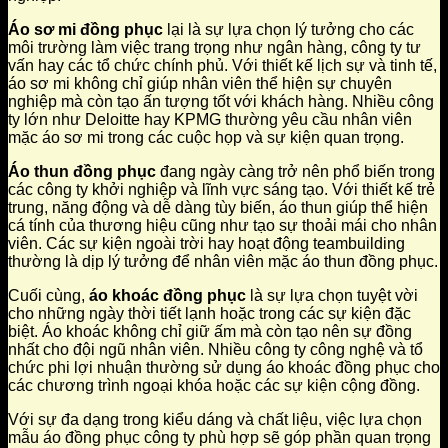
Áo sơ mi đồng phục
lại là sự lựa chọn lý tưởng cho các
môi trường làm việc trang trọng như ngân hàng, công ty tư
vấn hay các tổ chức chính phủ. Với thiết kế lịch sự và tinh tế,
áo sơ mi không chỉ giúp nhân viên thể hiện sự chuyên
nghiệp mà còn tạo ấn tượng tốt với khách hàng. Nhiều công
ty lớn như Deloitte hay KPMG thường yêu cầu nhân viên
mặc áo sơ mi trong các cuộc họp và sự kiện quan trọng.
Áo thun đồng phục
đang ngày càng trở nên phổ biến trong
các công ty khởi nghiệp và lĩnh vực sáng tạo. Với thiết kế trẻ
trung, năng động và dễ dàng tùy biến, áo thun giúp thể hiện
cá tính của thương hiệu cũng như tạo sự thoải mái cho nhân
viên. Các sự kiện ngoài trời hay hoạt động teambuilding
thường là dịp lý tưởng để nhân viên mặc áo thun đồng phục.
Cuối cùng,
áo khoác đồng phục
là sự lựa chọn tuyệt vời
cho những ngày thời tiết lạnh hoặc trong các sự kiện đặc
biệt. Áo khoác không chỉ giữ ấm mà còn tạo nên sự đồng
nhất cho đội ngũ nhân viên. Nhiều công ty công nghệ và tổ
chức phi lợi nhuận thường sử dụng áo khoác đồng phục cho
các chương trình ngoại khóa hoặc các sự kiện cộng đồng.
Với sự đa dạng trong kiểu dáng và chất liệu, việc lựa chọn
mẫu áo đồng phục công ty phù hợp sẽ góp phần quan trọng