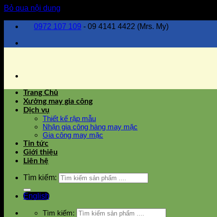
Bỏ qua nội dung
0972 107 109
- 09 4141 4422 (Mrs. My)
Trang Chủ
Xưởng may gia công
Dịch vụ
Thiết kế rập mẫu
Nhận gia công hàng may mặc
Gia công may mặc
Tin tức
Giới thiệu
Liên hệ
Tìm kiếm:
English
Tìm kiếm: