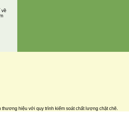
í về
ăm
ển thương hiệu với quy trình kiểm soát chất lượng chặt chẽ.