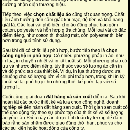
cường nhận diện thương hiệu.
Tiếp theo, việc
chọn chất liệu áo
cũng rất quan trọng. Chất
liệu ảnh hưởng đến cảm giác khi mặc, độ bền và khả năng
giặt là. Các loại vải phổ biến cho áo đồng phục bao gồm
cotton, polyester và hỗn hợp giữa chúng. Mỗi loại vải có đặc
điểm riêng, như cotton thì thoáng mát, còn polyester thì bền
hơn trong quá trình sử dụng.
Sau khi đã có chất liệu phù hợp, bước tiếp theo là
chọn
công nghệ in phù hợp
. Có nhiều phương pháp in áo, như
in lụa, in chuyển nhiệt và in kỹ thuật số. Mỗi phương pháp có
ưu và nhược điểm riêng, tùy thuộc vào số lượng áo cần in
và độ phức tạp của thiết kế. Ví dụ, in lụa thường được ưa
chuộng cho số lượng lớn vì chi phí thấp hơn, trong khi in kỹ
thuật số lại phù hợp cho những thiết kế phức tạp với số
lượng ít.
Cuối cùng, giai đoạn
đặt hàng và sản xuất
diễn ra. Sau khi
hoàn tất các bước thiết kế và lựa chọn công nghệ, doanh
nghiệp sẽ tiến hành đặt hàng sản xuất. Thời gian sản xuất có
thể dao động tùy theo sự phức tạp của thiết kế và số lượng
áo yêu cầu. Điều này cần được tính toán kỹ lưỡng để đảm
bảo rằng sản phẩm được giao đúng thời hạn, phục vụ cho
các sự kiện hoặc hoạt động của công ty.