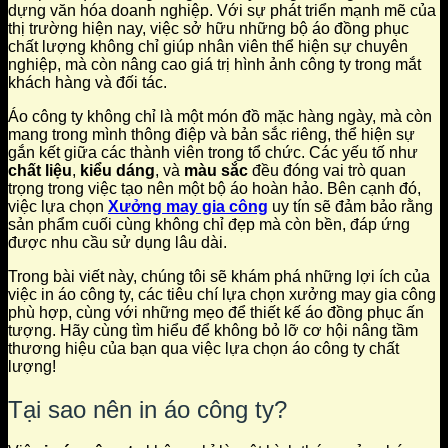
dựng văn hóa doanh nghiệp. Với sự phát triển mạnh mẽ của
thị trường hiện nay, việc sở hữu những bộ áo đồng phục
chất lượng không chỉ giúp nhân viên thể hiện sự chuyên
nghiệp, mà còn nâng cao giá trị hình ảnh công ty trong mắt
khách hàng và đối tác.
Áo công ty không chỉ là một món đồ mặc hàng ngày, mà còn
mang trong mình thông điệp và bản sắc riêng, thể hiện sự
gắn kết giữa các thành viên trong tổ chức. Các yếu tố như
chất liệu
,
kiểu dáng
, và
màu sắc
đều đóng vai trò quan
trọng trong việc tạo nên một bộ áo hoàn hảo. Bên cạnh đó,
việc lựa chọn
Xưởng may gia công
uy tín sẽ đảm bảo rằng
sản phẩm cuối cùng không chỉ đẹp mà còn bền, đáp ứng
được nhu cầu sử dụng lâu dài.
Trong bài viết này, chúng tôi sẽ khám phá những lợi ích của
việc in áo công ty, các tiêu chí lựa chọn xưởng may gia công
phù hợp, cùng với những mẹo để thiết kế áo đồng phục ấn
tượng. Hãy cùng tìm hiểu để không bỏ lỡ cơ hội nâng tầm
thương hiệu của bạn qua việc lựa chọn áo công ty chất
lượng!
Tại sao nên in áo công ty?