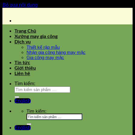
Bỏ qua nội dung
Trang Chủ
Xưởng may gia công
Dịch vụ
Thiết kế rập mẫu
Nhận gia công hàng may mặc
Gia công may mặc
Tin tức
Giới thiệu
Liên hệ
Tìm kiếm:
English
Tìm kiếm:
English