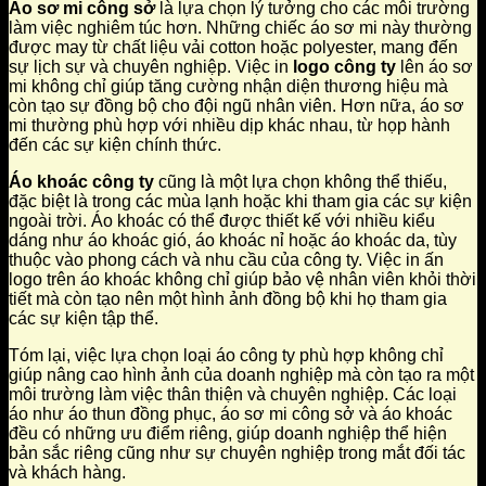
Áo sơ mi công sở
là lựa chọn lý tưởng cho các môi trường
làm việc nghiêm túc hơn. Những chiếc áo sơ mi này thường
được may từ chất liệu vải cotton hoặc polyester, mang đến
sự lịch sự và chuyên nghiệp. Việc in
logo công ty
lên áo sơ
mi không chỉ giúp tăng cường nhận diện thương hiệu mà
còn tạo sự đồng bộ cho đội ngũ nhân viên. Hơn nữa, áo sơ
mi thường phù hợp với nhiều dịp khác nhau, từ họp hành
đến các sự kiện chính thức.
Áo khoác công ty
cũng là một lựa chọn không thể thiếu,
đặc biệt là trong các mùa lạnh hoặc khi tham gia các sự kiện
ngoài trời. Áo khoác có thể được thiết kế với nhiều kiểu
dáng như áo khoác gió, áo khoác nỉ hoặc áo khoác da, tùy
thuộc vào phong cách và nhu cầu của công ty. Việc in ấn
logo trên áo khoác không chỉ giúp bảo vệ nhân viên khỏi thời
tiết mà còn tạo nên một hình ảnh đồng bộ khi họ tham gia
các sự kiện tập thể.
Tóm lại, việc lựa chọn loại áo công ty phù hợp không chỉ
giúp nâng cao hình ảnh của doanh nghiệp mà còn tạo ra một
môi trường làm việc thân thiện và chuyên nghiệp. Các loại
áo như áo thun đồng phục, áo sơ mi công sở và áo khoác
đều có những ưu điểm riêng, giúp doanh nghiệp thể hiện
bản sắc riêng cũng như sự chuyên nghiệp trong mắt đối tác
và khách hàng.