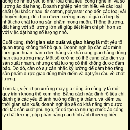
động do nhiều yếu tố như loại chất liệu, công nghệ in, và số
lượng áo đặt hàng. Doanh nghiệp nên tìm hiểu về các loại
chất liệu khác nhau, từ cotton, polyester cho đến các loại vải
chuyên dụng, để chọn được xưởng may có giá cả hợp lý
nhất cho chất lượng sản phẩm mong muốn. Thông thường,
đặt hàng với số lượng lớn sẽ giúp tiết kiệm chi phí hơn so
với việc đặt hàng số lượng nhỏ.
Cuối cùng,
thời gian sản xuất và giao hàng
là một yếu tố
quan trọng không thể bỏ qua. Doanh nghiệp cần xác minh
thời gian hoàn thành đơn hàng và khả năng giao hàng đúng
hạn của xưởng may. Một số xưởng có thể cung cấp dịch vụ
sản xuất nhanh, nhưng chất lượng có thể không được đảm
bảo. Do đó, cần có sự cân nhắc kỹ lưỡng để đảm bảo rằng
sản phẩm được giao đúng thời điểm và đạt yêu cầu về chất
lượng.
Tóm lại, việc chọn xưởng may gia công áo công ty là một
quy trình không thể xem nhẹ. Bằng cách xác định rõ tiêu chí,
đánh giá các yếu tố ảnh hưởng đến giá thành, và kiểm tra
thời gian sản xuất, doanh nghiệp sẽ có khả năng tìm được
đối tác sản xuất phù hợp, từ đó tạo ra những chiếc áo công
ty chất lượng, góp phần nâng cao hình ảnh thương hiệu.