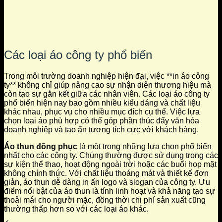
Các loại áo công ty phổ biến
Trong môi trường doanh nghiệp hiện đại, việc **in áo công
ty** không chỉ giúp nâng cao sự nhận diện thương hiệu mà
còn tạo sự gắn kết giữa các nhân viên. Các loại áo công ty
phổ biến hiện nay bao gồm nhiều kiểu dáng và chất liệu
khác nhau, phục vụ cho nhiều mục đích cụ thể. Việc lựa
chọn loại áo phù hợp có thể góp phần thúc đẩy văn hóa
doanh nghiệp và tạo ấn tượng tích cực với khách hàng.
Áo thun đồng phục
là một trong những lựa chọn phổ biến
nhất cho các công ty. Chúng thường được sử dụng trong các
sự kiện thể thao, hoạt động ngoài trời hoặc các buổi họp mặt
không chính thức. Với chất liệu thoáng mát và thiết kế đơn
giản, áo thun dễ dàng in ấn logo và slogan của công ty. Ưu
điểm nổi bật của áo thun là tính linh hoạt và khả năng tạo sự
thoải mái cho người mặc, đồng thời chi phí sản xuất cũng
thường thấp hơn so với các loại áo khác.