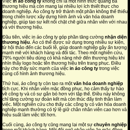
Việc
in áo công ty
không chỉ là một hình thức quảng bá
thương hiệu mà còn mang lại nhiều lợi ích thiết thực cho
doanh nghiệp. Áo công ty trở thành một phần không thể thiếu
trong chiến lược xây dựng hình ảnh và văn hóa doanh
nghiệp, giúp tạo sự kết nối chặt chẽ giữa nhân viên với nhau
và với thương hiệu.
Đầu tiên, việc in áo công ty góp phần tăng cường
nhận diện
thương hiệu
. Áo có thể được sử dụng trong nhiều sự kiện,
từ hội thảo đến các buổi lễ, giúp doanh nghiệp gây ấn tượng
mạnh mẽ với khách hàng và đối tác. Theo một nghiên cứu,
79% người tiêu dùng có khả năng nhớ đến thương hiệu khi
nhìn thấy logo hoặc tên thương hiệu trên trang phục. Điều
này cho thấy sức mạnh của việc
in áo công ty
trong việc
củng cố hình ảnh thương hiệu.
Thứ hai, áo công ty còn tạo ra một
văn hóa doanh nghiệp
tích cực. Khi nhân viên mặc đồng phục, họ cảm thấy tự hào
về công ty và có sự gắn bó hơn với tập thể. Điều này không
chỉ tăng cường sự đoàn kết mà còn thúc đẩy tinh thần làm
việc. Một nghiên cứu cho thấy các công ty có văn hóa doanh
nghiệp mạnh thường có tỷ lệ giữ chân nhân viên cao hơn và
hiệu suất làm việc tốt hơn.
Cuối cùng, áo công ty cũng mang lại một sự
chuyên nghiệp
trong mắt khách hàng. Một đội ngũ nhân viên ăn mặc đồng