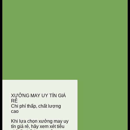
XƯỞNG MAY UY TÍN GIÁ
RẺ
Chi phí thấp, chất lượng
cao
Khi lựa chọn xưởng may uy
tín giá rẻ, hãy xem xét tiêu