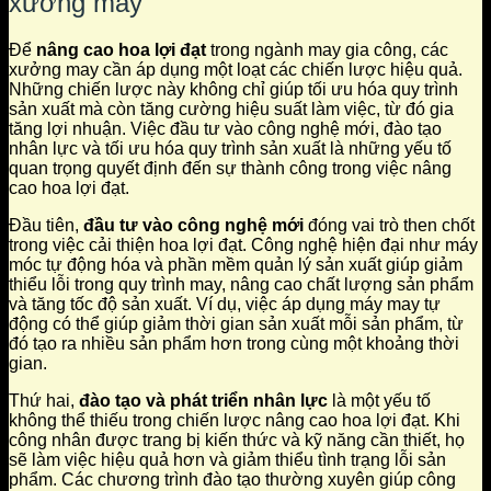
xưởng may
Để
nâng cao hoa lợi đạt
trong ngành may gia công, các
xưởng may cần áp dụng một loạt các chiến lược hiệu quả.
Những chiến lược này không chỉ giúp tối ưu hóa quy trình
sản xuất mà còn tăng cường hiệu suất làm việc, từ đó gia
tăng lợi nhuận. Việc đầu tư vào công nghệ mới, đào tạo
nhân lực và tối ưu hóa quy trình sản xuất là những yếu tố
quan trọng quyết định đến sự thành công trong việc nâng
cao hoa lợi đạt.
Đầu tiên,
đầu tư vào công nghệ mới
đóng vai trò then chốt
trong việc cải thiện hoa lợi đạt. Công nghệ hiện đại như máy
móc tự động hóa và phần mềm quản lý sản xuất giúp giảm
thiểu lỗi trong quy trình may, nâng cao chất lượng sản phẩm
và tăng tốc độ sản xuất. Ví dụ, việc áp dụng máy may tự
động có thể giúp giảm thời gian sản xuất mỗi sản phẩm, từ
đó tạo ra nhiều sản phẩm hơn trong cùng một khoảng thời
gian.
Thứ hai,
đào tạo và phát triển nhân lực
là một yếu tố
không thể thiếu trong chiến lược nâng cao hoa lợi đạt. Khi
công nhân được trang bị kiến thức và kỹ năng cần thiết, họ
sẽ làm việc hiệu quả hơn và giảm thiểu tình trạng lỗi sản
phẩm. Các chương trình đào tạo thường xuyên giúp công