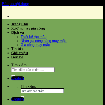
Bỏ qua nội dung
Trang Chủ
Xưởng may gia công
Dịch vụ
Thiết kế rập mẫu
Nhận gia công hàng may mặc
Gia công may mặc
Tin tức
Giới thiệu
Liên hệ
Tìm kiếm:
English
Tìm kiếm:
English