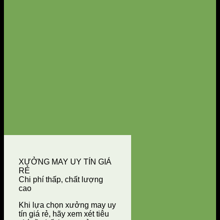
XƯỞNG MAY UY TÍN GIÁ
RẺ
Chi phí thấp, chất lượng
cao
Khi lựa chọn xưởng may uy
tín giá rẻ, hãy xem xét tiêu