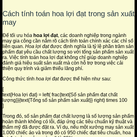
Cách tính toán hoa lợi đạt trong sản xuất
may
Để tối ưu hóa
hoa lợi đạt
, các doanh nghiệp trong ngành
may gia công cần nắm rõ cách tính toán chính xác các chỉ số
liên quan.
Hoa lợi đạt
được định nghĩa là tỷ lệ phần trăm sản
phẩm đạt yêu cầu chất lượng so với tổng sản phẩm sản xuất
ra. Việc tính toán hoa lợi đạt không chỉ giúp doanh nghiệp
đánh giá hiệu suất sản xuất mà còn hỗ trợ trong việc cải
thiện quy trình và giảm thiểu lãng phí.
Công thức tính
hoa lợi đạt
được thể hiện như sau:
[
text{Hoa lợi đạt} = left( frac{text{Số sản phẩm đạt chất
lượng}}{text{Tổng số sản phẩm sản xuất}} right) times 100
]
Trong đó, số sản phẩm đạt chất lượng là số lượng sản phẩm
hoàn thành không có lỗi, đáp ứng các tiêu chuẩn kỹ thuật và
thẩm mỹ đã được đặt ra. Ví dụ, nếu một xưởng may sản xuất
1.000 chiếc áo và trong đó có 950 chiếc đạt tiêu chuẩn, hoa