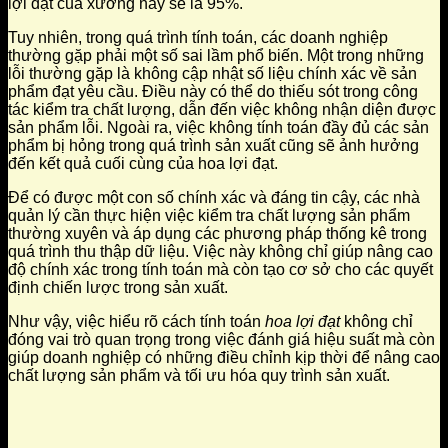
lợi đạt của xưởng này sẽ là 95%.
Tuy nhiên, trong quá trình tính toán, các doanh nghiệp
thường gặp phải một số sai lầm phổ biến. Một trong những
lỗi thường gặp là không cập nhật số liệu chính xác về sản
phẩm đạt yêu cầu. Điều này có thể do thiếu sót trong công
tác kiểm tra chất lượng, dẫn đến việc không nhận diện được
sản phẩm lỗi. Ngoài ra, việc không tính toán đầy đủ các sản
phẩm bị hỏng trong quá trình sản xuất cũng sẽ ảnh hưởng
đến kết quả cuối cùng của hoa lợi đạt.
Để có được một con số chính xác và đáng tin cậy, các nhà
quản lý cần thực hiện việc kiểm tra chất lượng sản phẩm
thường xuyên và áp dụng các phương pháp thống kê trong
quá trình thu thập dữ liệu. Việc này không chỉ giúp nâng cao
độ chính xác trong tính toán mà còn tạo cơ sở cho các quyết
định chiến lược trong sản xuất.
Như vậy, việc hiểu rõ cách tính toán
hoa lợi đạt
không chỉ
đóng vai trò quan trọng trong việc đánh giá hiệu suất mà còn
giúp doanh nghiệp có những điều chỉnh kịp thời để nâng cao
chất lượng sản phẩm và tối ưu hóa quy trình sản xuất.