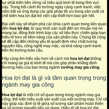
sự phát triển bền vững và hiệu quả kinh tế trong lĩnh vực
này. Trong bối cảnh thị trường ngày càng cạnh tranh, việc
nắm bắt và ứng dụng các giải pháp tối ưu trong sản xuất và
chế biến hoa lợi đạt trở nên cấp thiết hơn bao giờ hết.
Bài viết này sẽ khám phá các khía cạnh quan trọng liên quan
đến
hoa lợi đạt
, từ quy trình sản xuất đến lợi nhuận mà nó
mang lại, đồng thời trình bày các số liệu thực chiến giúp bạn
hiểu rõ hơn về tiềm năng của sản phẩm này. Chúng tôi cũng
sẽ đề cập đến những yếu tố quyết định như chất lượng
nguyên liệu, công nghệ may mặc, và khả năng cạnh tranh
trên thị trường toàn cầu.
Hãy cùng tìm hiểu sâu hơn về cách mà
hoa lợi đạt
không
chỉ mang lại giá trị kinh tế mà còn góp phần khẳng định
thương hiệu của bạn trong ngành
xưởng may gia công
.
Hoa lợi đạt là gì và tầm quan trọng trong
ngành may gia công
Hoa lợi đạt
là một chỉ số quan trọng trong ngành may gia
công, thể hiện hiệu suất sản xuất của một xưởng may. Chỉ số
này giúp xác định tỷ lệ giữa số lượng sản phẩm hoàn thiện
và số lượng nguyên liệu sử dụng. Hiểu rõ về hoa lợi đạt