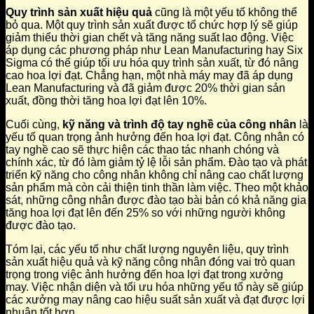
Quy trình sản xuất hiệu quả
cũng là một yếu tố không thể
bỏ qua. Một quy trình sản xuất được tổ chức hợp lý sẽ giúp
giảm thiểu thời gian chết và tăng năng suất lao động. Việc
áp dụng các phương pháp như Lean Manufacturing hay Six
Sigma có thể giúp tối ưu hóa quy trình sản xuất, từ đó nâng
cao hoa lợi đạt. Chẳng hạn, một nhà máy may đã áp dụng
Lean Manufacturing và đã giảm được 20% thời gian sản
xuất, đồng thời tăng hoa lợi đạt lên 10%.
Cuối cùng,
kỹ năng và trình độ tay nghề của công nhân
là
yếu tố quan trọng ảnh hưởng đến hoa lợi đạt. Công nhân có
tay nghề cao sẽ thực hiện các thao tác nhanh chóng và
chính xác, từ đó làm giảm tỷ lệ lỗi sản phẩm. Đào tạo và phát
triển kỹ năng cho công nhân không chỉ nâng cao chất lượng
sản phẩm mà còn cải thiện tinh thần làm việc. Theo một khảo
sát, những công nhân được đào tạo bài bản có khả năng gia
tăng hoa lợi đạt lên đến 25% so với những người không
được đào tạo.
Tóm lại, các yếu tố như chất lượng nguyên liệu, quy trình
sản xuất hiệu quả và kỹ năng công nhân đóng vai trò quan
trọng trong việc ảnh hưởng đến hoa lợi đạt trong xưởng
may. Việc nhận diện và tối ưu hóa những yếu tố này sẽ giúp
các xưởng may nâng cao hiệu suất sản xuất và đạt được lợi
nhuận tốt hơn.