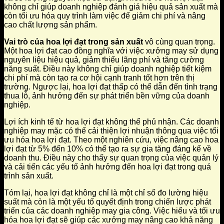
không chỉ giúp doanh nghiệp đánh giá hiệu quả sản xuất mà
còn tối ưu hóa quy trình làm việc để giảm chi phí và nâng
cao chất lượng sản phẩm.
Vai trò của hoa lợi đạt trong sản xuất
vô cùng quan trọng.
Một hoa lợi đạt cao đồng nghĩa với việc xưởng may sử dụng
nguyên liệu hiệu quả, giảm thiểu lãng phí và tăng cường
năng suất. Điều này không chỉ giúp doanh nghiệp tiết kiệm
chi phí mà còn tạo ra cơ hội cạnh tranh tốt hơn trên thị
trường. Ngược lại, hoa lợi đạt thấp có thể dẫn đến tình trạng
thua lỗ, ảnh hưởng đến sự phát triển bền vững của doanh
nghiệp.
Lợi ích kinh tế từ hoa lợi đạt không thể phủ nhận. Các doanh
nghiệp may mặc có thể cải thiện lợi nhuận thông qua việc tối
ưu hóa hoa lợi đạt. Theo một nghiên cứu, việc nâng cao hoa
lợi đạt từ 5% đến 10% có thể tạo ra sự gia tăng đáng kể về
doanh thu. Điều này cho thấy sự quan trọng của việc quản lý
và cải tiến các yếu tố ảnh hưởng đến hoa lợi đạt trong quá
trình sản xuất.
Tóm lại, hoa lợi đạt không chỉ là một chỉ số đo lường hiệu
suất mà còn là một yếu tố quyết định trong chiến lược phát
triển của các doanh nghiệp may gia công. Việc hiểu và tối ưu
hóa hoa lợi đạt sẽ giúp các xưởng may nâng cao khả năng