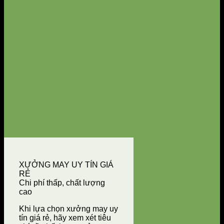
XƯỞNG MAY UY TÍN GIÁ
RẺ
Chi phí thấp, chất lượng
cao
Khi lựa chọn xưởng may uy
tín giá rẻ, hãy xem xét tiêu