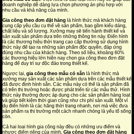
doanh nghiệp dễ dàng lựa chọn phương án phù hợp với
nhu cầu và khả năng của mình.
Gia công theo đơn đặt hàng
là hình thức mà khách hàng
cung cấp yêu cầu cụ thể về sản phẩm, bao gồm kiểu dáng,
chất liệu và số lượng. Xưởng may sẽ tiến hành thiết kế và
sản xuất sản phẩm dựa trên những thông tin này. Điển hình
là các thương hiệu thời trang cao cấp thường sử dụng hình
thức này để tạo ra những sản phẩm độc quyền, đáp ứng
đúng nhu cầu của khách hàng. Theo số liệu, khoảng 60%
các thương hiệu lớn hiện nay chọn gia công theo đơn đặt
hàng để duy trì sự độc đáo trong thiết kế.
Ngược lại,
gia công theo mẫu có sẵn
là hình thức mà
xưởng may sản xuất các sản phẩm dựa trên các mẫu thiết kế
đã được định hình sẵn. Các mẫu này có thể là sản phẩm đã
có trên thị trường hoặc được phát triển từ các mẫu thử. Hình
thức này thường được áp dụng cho các sản phẩm hàng loạt
và giúp tiết kiệm thời gian cũng như chi phí sản xuất. Một ví
dụ điển hình là các hãng thời trang nhanh, nơi mà việc đưa
sản phẩm ra thị trường một cách nhanh chóng là yếu tố sống
còn.
Cả hai loại hình gia công này đều có những ưu điểm và
nhược điểm riêng của mình.
Gia công theo đơn đặt hàng