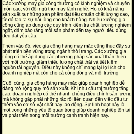
Các xưởng may gia công thường có kinh nghiệm và chuyên
môn cao, với đội ngũ thợ may lành nghề. Họ có khả năng
sản xuất ra những sản phẩm đạt tiêu chuẩn chất lượng cao,
từ đó tạo ra sự hài lòng cho khách hàng. Nhiều xưởng gia
công cũng áp dụng các quy trình kiểm tra chất lượng nghiêm
ngặt, đảm bảo rằng mỗi sản phẩm đến tay người tiêu dùng
đều đạt yêu cầu.
Thêm vào đó, việc gia công hàng may mặc cũng thúc đẩy sự
phát triển bền vững trong ngành thời trang. Các xưởng gia
công có thể áp dụng các phương pháp sản xuất thân thiện
với môi trường, giảm thiểu lượng chất thải và tiết kiệm
nguồn tài nguyên. Điều này không chỉ mang lại lợi ích cho
doanh nghiệp mà còn cho cả cộng đồng và môi trường.
Cuối cùng, gia công hàng may mặc giúp doanh nghiệp dễ
dàng mở rộng quy mô sản xuất. Khi nhu cầu thị trường tăng
cao, doanh nghiệp có thể nhanh chóng điều chỉnh sản lượng
mà không gặp phải những rắc rối liên quan đến việc đầu tư
thêm vào cơ sở vật chất hay lao động. Sự linh hoạt này là
một trong những yếu tố quan trọng giúp doanh nghiệp tồn tại
và phát triển trong môi trường cạnh tranh hiện nay.