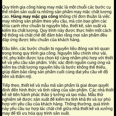
Quy trình gia công hàng may mặc là một chuỗi các bước cụ
thể nhằm sản xuất ra những sản phẩm may mặc chất lượng
cao.
Hàng may mặc gia công
không chỉ đơn thuần là việc
may những sản phẩm theo yêu cầu, mà còn bao gồm các
khía cạnh như chuẩn bị nguyên liệu, thiết kế, sản xuất và
kiểm tra chất lượng. Quy trình này được thực hiện một cách
hệ thống và chặt chẽ để đảm bảo rằng mọi sản phẩm đều
đáp ứng được tiêu chuẩn của khách hàng.
Đầu tiên, các bước chuẩn bị nguyên liệu đóng vai trò quan
trọng trong quy trình gia công. Nguyên liệu chính như vải,
chỉ, phụ kiện được lựa chọn kỹ càng nhằm phù hợp với thiết
kế và yêu cầu sản phẩm. Việc xác định nguồn cung ứng và
kiểm tra chất lượng nguyên liệu là bước không thể thiếu,
giúp đảm bảo rằng sản phẩm cuối cùng đạt yêu cầu về độ
bền và thẩm mỹ.
Tiếp theo, thiết kế và mẫu mã sản phẩm là giai đoạn quyết
định đến hình thức và tính năng của sản phẩm. Các nhà thiết
kế sẽ tiến hành phác thảo ý tưởng và tạo mẫu. Mẫu thử
nghiệm sẽ được sản xuất để kiểm tra tính khả thi và sự phù
hợp với yêu cầu của khách hàng. Thông thường, quá trình
này yêu cầu sự hợp tác chặt chẽ giữa nhà thiết kế và xưởng
may để tối ưu hóa quy trình sản xuất.