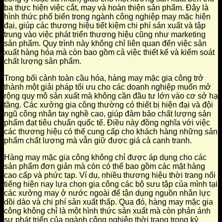
ba thực hiện việc cắt, may và hoàn thiện sản phẩm. Đây là
hình thức phổ biến trong ngành công nghiệp may mặc hiện
đại, giúp các thương hiệu tiết kiệm chi phí sản xuất và tập
trung vào việc phát triển thương hiệu cũng như marketing
sản phẩm. Quy trình này không chỉ liên quan đến việc sản
xuất hàng hóa mà còn bao gồm cả việc thiết kế và kiểm soát
chất lượng sản phẩm.
Trong bối cảnh toàn cầu hóa, hàng may mặc gia công trở
thành một giải pháp tối ưu cho các doanh nghiệp muốn mở
rộng quy mô sản xuất mà không cần đầu tư lớn vào cơ sở hạ
tầng. Các xưởng gia công thường có thiết bị hiện đại và đội
ngũ công nhân tay nghề cao, giúp đảm bảo chất lượng sản
phẩm đạt tiêu chuẩn quốc tế. Điều này đồng nghĩa với việc
các thương hiệu có thể cung cấp cho khách hàng những sản
phẩm chất lượng mà vẫn giữ được giá cả cạnh tranh.
Hàng may mặc gia công không chỉ được áp dụng cho các
sản phẩm đơn giản mà còn có thể bao gồm các mặt hàng
cao cấp và phức tạp. Ví dụ, nhiều thương hiệu thời trang nổi
tiếng hiện nay lựa chọn gia công các bộ sưu tập của mình tại
các xưởng may ở nước ngoài để tận dụng nguồn nhân lực
dồi dào và chi phí sản xuất thấp. Qua đó, hàng may mặc gia
công không chỉ là một hình thức sản xuất mà còn phản ánh
sự phát triển của ngành công nghiệp thời trang trong kỷ