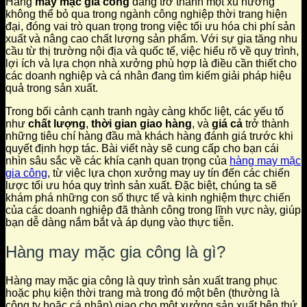
Hàng
may mặc gia công
đang trở thành một xu hướng
không thể bỏ qua trong ngành công nghiệp thời trang hiện
đại, đóng vai trò quan trọng trong việc tối ưu hóa chi phí sản
xuất và nâng cao chất lượng sản phẩm. Với sự gia tăng nhu
cầu từ thị trường nội địa và quốc tế, việc hiểu rõ về quy trình,
lợi ích và lựa chọn nhà xưởng phù hợp là điều cần thiết cho
các doanh nghiệp và cá nhân đang tìm kiếm giải pháp hiệu
quả trong sản xuất.
Trong bối cảnh cạnh tranh ngày càng khốc liệt, các yếu tố
như
chất lượng
,
thời gian giao hàng
, và
giá cả
trở thành
những tiêu chí hàng đầu mà khách hàng đánh giá trước khi
quyết định hợp tác. Bài viết này sẽ cung cấp cho bạn cái
nhìn sâu sắc về các khía cạnh quan trọng của
hàng may mặc
gia công
, từ việc lựa chọn xưởng may uy tín đến các chiến
lược tối ưu hóa quy trình sản xuất. Đặc biệt, chúng ta sẽ
khám phá những con số thực tế và kinh nghiệm thực chiến
của các doanh nghiệp đã thành công trong lĩnh vực này, giúp
bạn dễ dàng nắm bắt và áp dụng vào thực tiễn.
Hàng may mặc gia công là gì?
Hàng may mặc gia công là quy trình sản xuất trang phục
hoặc phụ kiện thời trang mà trong đó một bên (thường là
công ty hoặc cá nhân) giao cho một xưởng sản xuất bên thứ