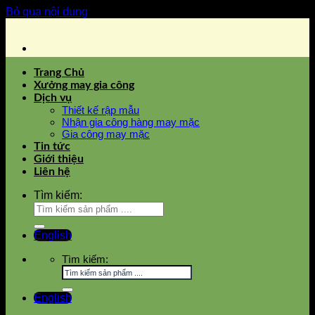
Bỏ qua nội dung
Trang Chủ
Xưởng may gia công
Dịch vụ
Thiết kế rập mẫu
Nhận gia công hàng may mặc
Gia công may mặc
Tin tức
Giới thiệu
Liên hệ
Tìm kiếm:
English
Tìm kiếm:
English