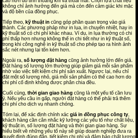
cao hơn do tính thoáng khí và thoải mái. Chọn lựa chất liệu
không chỉ ảnh hưởng đến giá mà còn đến cảm giác khi mặc
và độ bền của đồng phục.
Tiếp theo,
kỹ thuật in
cũng góp phần quan trọng vào giá
thành. Các phương pháp như in lụa, in chuyển nhiệt, hay in
kỹ thuật số có chi phí khác nhau. Ví dụ, in lụa thường có chi
phí thấp hơn nhưng không thể in chi tiết như in kỹ thuật số,
trong khi công nghệ in kỹ thuật số cho phép tạo ra hình ảnh
sắc nét nhưng lại tốn kém hơn.
Ngoài ra,
số lượng đặt hàng
cũng ảnh hưởng lớn đến giá.
Đặt hàng số lượng lớn thường giúp giảm giá mỗi sản phẩm
nhờ vào việc tiết kiệm chi phí sản xuất. Ngược lại, nếu chỉ
đặt một số lượng nhỏ, giá mỗi sản phẩm có thể cao hơn do
chi phí cố định không được phân chia đều.
Cuối cùng,
thời gian giao hàng
cũng là một yếu tố cần lưu
ý. Nếu yêu cầu in gấp, người đặt hàng có thể phải trả thêm
chi phí cho dịch vụ nhanh chóng.
Tóm lại, để xác định chính xác
giá in đồng phục công ty
,
khách hàng cần cân nhắc kỹ lưỡng các yếu tố như chất liệu,
kỹ thuật in, số lượng đặt hàng và thời gian giao hàng. Sự
hiểu biết về những yếu tố này sẽ giúp doanh nghiệp đưa ra
quyết định đúng đắn, tiết kiệm chi phí và đảm bảo chất lượng