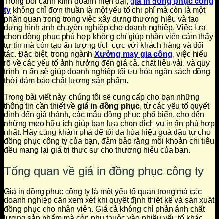
Trong bối cảnh kinh doanh hiện đại,
giá in đồng phục công
ty
không chỉ đơn thuần là một yếu tố chi phí mà còn là một
phần quan trọng trong việc xây dựng thương hiệu và tạo
dựng hình ảnh chuyên nghiệp cho doanh nghiệp. Việc lựa
chọn đồng phục phù hợp không chỉ giúp nhân viên cảm thấy
tự tin mà còn tạo ấn tượng tích cực với khách hàng và đối
tác. Đặc biệt, trong ngành
Xưởng may gia công
, việc hiểu
rõ về các yếu tố ảnh hưởng đến giá cả, chất liệu vải, và quy
trình in ấn sẽ giúp doanh nghiệp tối ưu hóa ngân sách đồng
thời đảm bảo chất lượng sản phẩm.
Trong bài viết này, chúng tôi sẽ cung cấp cho bạn những
thông tin cần thiết về
giá in đồng phục
, từ các yếu tố quyết
định đến giá thành, các mẫu đồng phục phổ biến, cho đến
những mẹo hữu ích giúp bạn lựa chọn dịch vụ in ấn phù hợp
nhất. Hãy cùng khám phá để tối đa hóa hiệu quả đầu tư cho
đồng phục công ty của bạn, đảm bảo rằng mỗi khoản chi tiêu
đều mang lại giá trị thực sự cho thương hiệu của bạn.
Tổng quan về giá in đồng phục công ty
Giá in đồng phục công ty là một yếu tố quan trọng mà các
doanh nghiệp cần xem xét khi quyết định thiết kế và sản xuất
đồng phục cho nhân viên. Giá cả không chỉ phản ánh chất
lượng sản phẩm mà còn phụ thuộc vào nhiều yếu tố khác