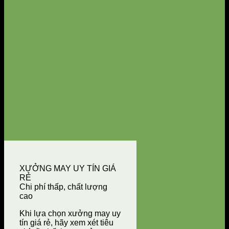
XƯỞNG MAY UY TÍN GIÁ
RẺ
Chi phí thấp, chất lượng
cao
Khi lựa chọn xưởng may uy
tín giá rẻ, hãy xem xét tiêu