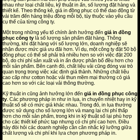
nhau như loại chất liệu, kỹ thuật in ấn, số lượng đặt hàng và
thiết kế. Theo thống kê, giá in đồng phục có thể dao động từ
vài trăm đến hàng triệu đồng mỗi bộ, tùy thuộc vào yêu cầu
cụ thể của từng công ty.
Một trong những yếu tố chính ảnh hưởng đến
giá in đồng
phục công ty
là số lượng sản phẩm đặt hàng. Thông
thường, khi đặt hàng với số lượng lớn, doanh nghiệp sẽ
nhận được mức giá ưu đãi hơn. Ví dụ, một công ty đặt 50 bộ
đồng phục có thể sẽ phải trả nhiều hơn so với việc đặt 200
bộ, do chi phí sản xuất và in ấn được phân bổ đều hơn cho
mỗi sản phẩm. Bên cạnh đó, chất liệu vải cũng đóng vai trò
quan trọng trong việc xác định giá thành. Những chất liệu
cao cấp như cotton hoặc vải thun mềm mại thường có giá
cao hơn so với các loại vải thông thường.
Kỹ thuật in cũng ảnh hưởng lớn đến
giá in đồng phục công
ty
. Các phương pháp in như in lụa, in chuyển nhiệt hay in kỹ
thuật số sẽ có mức giá khác nhau. Trong đó, in lụa thường
được sử dụng cho số lượng lớn và mang lại chi phí thấp
hơn cho mỗi sản phẩm, trong khi in kỹ thuật số lại phù hợp
cho các thiết kế phức tạp nhưng có chi phí cao hơn. Điều
này đòi hỏi các doanh nghiệp cần cân nhắc kỹ lưỡng giữa
chất lượng và chi phí khi lựa chọn phương pháp in.