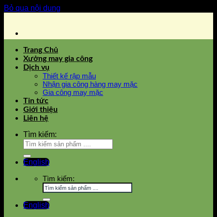
Bỏ qua nội dung
Trang Chủ
Xưởng may gia công
Dịch vụ
Thiết kế rập mẫu
Nhận gia công hàng may mặc
Gia công may mặc
Tin tức
Giới thiệu
Liên hệ
Tìm kiếm:
English
Tìm kiếm:
English