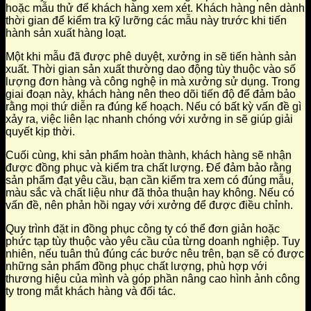
hoặc mẫu thử để khách hàng xem xét. Khách hàng nên dành
thời gian để kiểm tra kỹ lưỡng các mẫu này trước khi tiến
hành sản xuất hàng loạt.
Một khi mẫu đã được phê duyệt, xưởng in sẽ tiến hành sản
xuất. Thời gian sản xuất thường dao động tùy thuộc vào số
lượng đơn hàng và công nghệ in mà xưởng sử dụng. Trong
giai đoạn này, khách hàng nên theo dõi tiến độ để đảm bảo
rằng mọi thứ diễn ra đúng kế hoạch. Nếu có bất kỳ vấn đề gì
xảy ra, việc liên lạc nhanh chóng với xưởng in sẽ giúp giải
quyết kịp thời.
Cuối cùng, khi sản phẩm hoàn thành, khách hàng sẽ nhận
được đồng phục và kiểm tra chất lượng. Để đảm bảo rằng
sản phẩm đạt yêu cầu, bạn cần kiểm tra xem có đúng mẫu,
màu sắc và chất liệu như đã thỏa thuận hay không. Nếu có
vấn đề, nên phản hồi ngay với xưởng để được điều chỉnh.
Quy trình đặt in đồng phục công ty có thể đơn giản hoặc
phức tạp tùy thuộc vào yêu cầu của từng doanh nghiệp. Tuy
nhiên, nếu tuân thủ đúng các bước nêu trên, bạn sẽ có được
những sản phẩm đồng phục chất lượng, phù hợp với
thương hiệu của mình và góp phần nâng cao hình ảnh công
ty trong mắt khách hàng và đối tác.