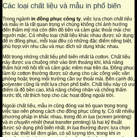
Các loại chất liệu và mẫu in phổ biến
Trong ngành
in đồng phục công ty
, việc lựa chọn
chất liệu
và
mẫu in
là rất quan trọng vì chúng không chỉ ảnh hưởng
đến thẩm mỹ mà còn đến độ bền và cảm giác thoải mái cho
người mặc. Có nhiều loại chất liệu khác nhau được sử dụng
để in đồng phục, mỗi loại đều có những đặc điểm riêng biệt,
phù hợp với nhu cầu và mục đích sử dụng khác nhau.
Một trong những chất liệu phổ biến nhất là
cotton
. Chất liệu
này được ưa chuộng nhờ vào tính thoáng khí, khả năng
thấm hút mồ hôi tốt và cảm giác mềm mại trên da. Đồng phục
làm từ cotton thường được sử dụng cho các công việc văn
phòng hoặc trong môi trường cần sự thoải mái. Bên cạnh đó,
polyester
cũng là một lựa chọn phổ biến. Chất liệu này có ưu
điểm là độ bền cao, khả năng chống nhăn và chống thấm
nước tốt, rất thích hợp cho các hoạt động ngoài trời.
Ngoài chất liệu, mẫu in cũng đóng vai trò quan trọng trong
việc tạo nên phong cách cho đồng phục công ty. Có rất nhiều
phương pháp in khác nhau, trong đó
in lụa
(screen printing)
và
in chuyển nhiệt
(heat transfer printing) là hai kỹ thuật
được sử dụng phổ biến nhất.
In lụa
thường được lựa chọn
cho các thiết kế đơn giản, có số lượng lớn, trong khi
in