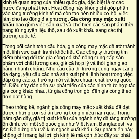
kinh tế quan trọng của nhiều quốc gia, đặc biệt là ở các
nước đang phát triển. Hoạt động này không chỉ góp phần
vào tăng trưởng kinh tế mà còn tạo nên nhiều cơ hội việc
làm cho lao động địa phương.
Gia công may mặc xuất
khẩu
bao gồm việc sản xuất và chế biến các sản phẩm thời
trang từ nguyên liệu thô, sau đó xuất khẩu sang các thị
trường quốc tế.
Trong bối cảnh toàn cầu hóa, gia công may mặc đã trở thành
một lĩnh vực cạnh tranh khốc liệt. Các công ty thường tìm
kiếm những đối tác gia công có khả năng cung cấp sản
phẩm với chất lượng cao, giá cả hợp lý và thời gian giao
hàng nhanh chóng. Nhu cầu của thị trường cũng ngày càng
đa dạng, yêu cầu các nhà sản xuất phải linh hoạt trong việc
đáp ứng các xu hướng mới và tiêu chuẩn chất lượng quốc
tế. Điều này dẫn đến sự phát triển của các hình thức hợp tác
gia công khác nhau, từ gia công trọn gói đến gia công theo
đơn đặt hàng.
Theo thống kê, ngành gia công may mặc xuất khẩu đã đạt
được những con số ấn tượng trong nhiều năm qua. Trong
năm gần đây, giá trị xuất khẩu của ngành này đã tăng trưởng
ổn định, với một số quốc gia như Việt Nam, Bangladesh và
Ấn Độ đứng đầu về kim ngạch xuất khẩu. Sự phát triển này
không chỉ mang lại lợi ích kinh tế mà còn thúc đẩy sự phát