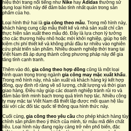
hiệu thời trang nổi tiếng như
Nike
hay
Adidas
thường sử
dụng loại hình này để đảm bảo tính nhất quán trong sản
phẩm của họ.
Loại hình thứ hai là
gia công theo mẫu
. Trong mô hình này,
khách hàng cung cấp mẫu thiết kế và nhà sản xuất chỉ cần
thực hiện sản xuất theo mẫu đó. Đây là lựa chọn lý tưởng
cho các thương hiệu nhỏ hoặc mới khởi nghiệp, giúp họ tiết
kiệm chi phí thiết kế và không phải đầu tư nhiều vào nghiên
cứu phát triển sản phẩm. Nhiều doanh nghiệp thời trang tại
Việt Nam đã áp dụng thành công phương pháp này để gia
tăng tính cạnh tranh.
Thêm vào đó,
gia công theo hợp đồng
cũng là một loại
hình quan trọng trong ngành
gia công may mặc xuất khẩu
.
Trong mô hình này, nhà sản xuất và khách hàng ký kết hợp
đồng, quy định rõ ràng về số lượng, chất lượng và thời gian
giao hàng. Điều này giúp các doanh nghiệp tránh rủi ro và
đảm bảo tính minh bạch trong quá trình hợp tác. Nhiều công
ty may mặc tại Việt Nam đã thiết lập được mối quan hệ lâu
dài với các đối tác quốc tế thông qua hình thức này.
Cuối cùng,
gia công theo yêu cầu
cho phép khách hàng tùy
chỉnh sản phẩm theo ý thích của mình, từ mẫu mã đến chất
liệu. Loại hình này đang ngày càng trở nên phổ biến, đặc