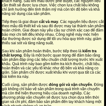
khách hàng. Sau khi mẫu được phê duyệt, các nguyên liệu
cần thiết sẽ được lựa chọn. Việc chọn lựa chất liệu không
chỉ ảnh hưởng đến tính thẩm mỹ mà còn tới độ bền và khả
năng sử dụng của sản phẩm.
Tiếp theo là giai đoạn
cắt và may
. Các nguyên liệu được cắt
theo mẫu đã thiết kế và sau đó được may lại thành sản phẩm
hoàn chỉnh. Giai đoạn này yêu cầu sự chính xác cao để đảm
bảo mọi chi tiết đều khớp nhau. Công nghệ máy móc hiện
đại thường được sử dụng để tối ưu hóa quy trình này, giảm
thiểu sai sót và tăng năng suất.
Sau khi sản phẩm hoàn thiện, bước tiếp theo là
kiểm tra
chất lượng
. Đây là một bước quan trọng để đảm bảo rằng
sản phẩm đáp ứng các tiêu chuẩn chất lượng trước khi xuất
khẩu. Quá trình này bao gồm kiểm tra kích thước, chất liệu,
hoàn thiện và các yếu tố khác như độ bền và khả năng co
giãn. Sản phẩm chỉ được xuất khẩu khi vượt qua tất cả các
bài kiểm tra này.
Cuối cùng, sản phẩm được
đóng gói và vận chuyển
. Đóng
gói không chỉ bảo vệ sản phẩm trong quá trình vận chuyển
mà còn thể hiện thương hiệu của doanh nghiệp. Các
phương pháp vận chuyển sẽ được lựa chọn dựa trên thời
gian và chi phí, đảm bảo sản phẩm đến tay khách hàng một
cách nhanh chóng và an toàn.