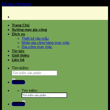
Bỏ qua nội dung
Trang Chủ
Xưởng may gia công
Dịch vụ
Thiết kế rập mẫu
Nhận gia công hàng may mặc
Gia công may mặc
Tin tức
Giới thiệu
Liên hệ
Tìm kiếm:
English
Tìm kiếm:
English