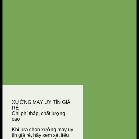
XƯỞNG MAY UY TÍN GIÁ
RẺ
Chi phí thấp, chất lượng
cao
Khi lựa chọn xưởng may uy
tín giá rẻ, hãy xem xét tiêu