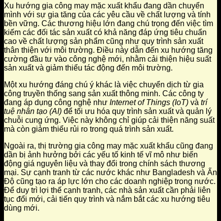
Xu hướng gia công may mặc xuất khẩu đang dần chuyển
mình với sự gia tăng của các yêu cầu về chất lượng và tính
bền vững. Các thương hiệu lớn đang chú trọng đến việc tìm
kiếm các đối tác sản xuất có khả năng đáp ứng tiêu chuẩn
cao về chất lượng sản phẩm cũng như quy trình sản xuất
thân thiện với môi trường. Điều này dẫn đến xu hướng tăng
cường đầu tư vào công nghệ mới, nhằm cải thiện hiệu suất
sản xuất và giảm thiểu tác động đến môi trường.
Một xu hướng đáng chú ý khác là việc chuyển dịch từ gia
công truyền thống sang sản xuất thông minh. Các công ty
đang áp dụng công nghệ như
Internet of Things (IoT)
và
trí
tuệ nhân tạo (AI)
để tối ưu hóa quy trình sản xuất và quản lý
chuỗi cung ứng. Việc này không chỉ giúp cải thiện năng suất
mà còn giảm thiểu rủi ro trong quá trình sản xuất.
Ngoài ra, thị trường gia công may mặc xuất khẩu cũng đang
dần bị ảnh hưởng bởi các yếu tố kinh tế vĩ mô như biến
động giá nguyên liệu và thay đổi trong chính sách thương
mại. Sự cạnh tranh từ các nước khác như Bangladesh và Ấn
Độ cũng tạo ra áp lực lớn cho các doanh nghiệp trong nước.
Để duy trì lợi thế cạnh tranh, các nhà sản xuất cần phải liên
tục đổi mới, cải tiến quy trình và nắm bắt các xu hướng tiêu
dùng mới.