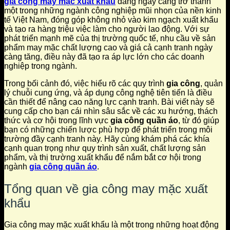
gia công may mặc xuất khẩu
đang ngày càng trở thành
một trong những ngành công nghiệp mũi nhọn của nền kinh
tế Việt Nam, đóng góp không nhỏ vào kim ngạch xuất khẩu
và tạo ra hàng triệu việc làm cho người lao động. Với sự
phát triển mạnh mẽ của thị trường quốc tế, nhu cầu về sản
phẩm may mặc chất lượng cao và giá cả cạnh tranh ngày
càng tăng, điều này đã tạo ra áp lực lớn cho các doanh
nghiệp trong ngành.
Trong bối cảnh đó, việc hiểu rõ các quy trình
gia công
, quản
lý chuỗi cung ứng, và áp dụng công nghệ tiên tiến là điều
cần thiết để nâng cao năng lực cạnh tranh. Bài viết này sẽ
cung cấp cho bạn cái nhìn sâu sắc về các xu hướng, thách
thức và cơ hội trong lĩnh vực
gia công quần áo
, từ đó giúp
bạn có những chiến lược phù hợp để phát triển trong môi
trường đầy cạnh tranh này. Hãy cùng khám phá các khía
cạnh quan trọng như quy trình sản xuất, chất lượng sản
phẩm, và thị trường xuất khẩu để nắm bắt cơ hội trong
ngành
gia công quần áo
.
Tổng quan về gia công may mặc xuất
khẩu
Gia công may mặc xuất khẩu là một trong những hoạt động