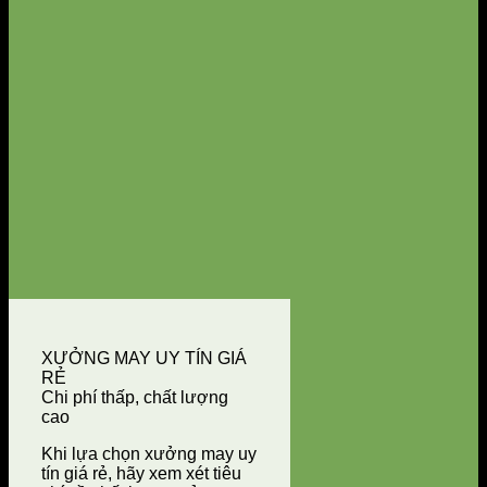
XƯỞNG MAY UY TÍN GIÁ
RẺ
Chi phí thấp, chất lượng
cao
Khi lựa chọn xưởng may uy
tín giá rẻ, hãy xem xét tiêu