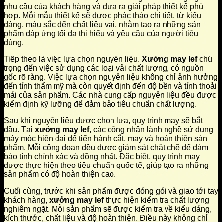
nhu cầu của khách hàng và đưa ra giải pháp thiết kế phù
hợp. Mỗi mẫu thiết kế sẽ được phác thảo chi tiết, từ kiểu
dáng, màu sắc đến chất liệu vải, nhằm tạo ra những sản
phẩm đáp ứng tối đa thị hiếu và yêu cầu của người tiêu
dùng.
Tiếp theo là việc lựa chọn nguyên liệu.
Xưởng may lef
chú
trọng đến việc sử dụng các loại vải chất lượng, có nguồn
gốc rõ ràng. Việc lựa chọn nguyên liệu không chỉ ảnh hưởng
đến tính thẩm mỹ mà còn quyết định đến độ bền và tính thoải
mái của sản phẩm. Các nhà cung cấp nguyên liệu đều được
kiểm định kỹ lưỡng để đảm bảo tiêu chuẩn chất lượng.
Sau khi nguyên liệu được chọn lựa, quy trình may sẽ bắt
đầu. Tại
xưởng may lef
, các công nhân lành nghề sử dụng
máy móc hiện đại để tiến hành cắt, may và hoàn thiện sản
phẩm. Mỗi công đoạn đều được giám sát chặt chẽ để đảm
bảo tính chính xác và đồng nhất. Đặc biệt, quy trình may
được thực hiện theo tiêu chuẩn quốc tế, giúp tạo ra những
sản phẩm có độ hoàn thiện cao.
Cuối cùng, trước khi sản phẩm được đóng gói và giao tới tay
khách hàng,
xưởng may lef
thực hiện kiểm tra chất lượng
nghiêm ngặt. Mỗi sản phẩm sẽ được kiểm tra về kiểu dáng,
kích thước, chất liệu và độ hoàn thiện. Điều này không chỉ