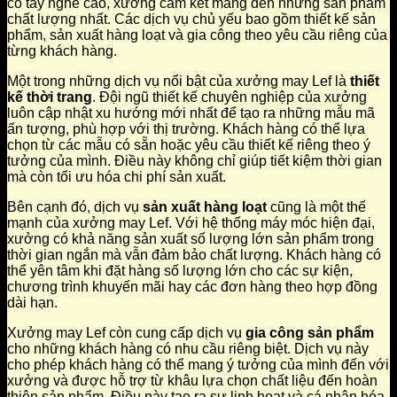
có tay nghề cao, xưởng cam kết mang đến những sản phẩm
chất lượng nhất. Các dịch vụ chủ yếu bao gồm thiết kế sản
phẩm, sản xuất hàng loạt và gia công theo yêu cầu riêng của
từng khách hàng.
Một trong những dịch vụ nổi bật của xưởng may Lef là
thiết
kế thời trang
. Đội ngũ thiết kế chuyên nghiệp của xưởng
luôn cập nhật xu hướng mới nhất để tạo ra những mẫu mã
ấn tượng, phù hợp với thị trường. Khách hàng có thể lựa
chọn từ các mẫu có sẵn hoặc yêu cầu thiết kế riêng theo ý
tưởng của mình. Điều này không chỉ giúp tiết kiệm thời gian
mà còn tối ưu hóa chi phí sản xuất.
Bên cạnh đó, dịch vụ
sản xuất hàng loạt
cũng là một thế
mạnh của xưởng may Lef. Với hệ thống máy móc hiện đại,
xưởng có khả năng sản xuất số lượng lớn sản phẩm trong
thời gian ngắn mà vẫn đảm bảo chất lượng. Khách hàng có
thể yên tâm khi đặt hàng số lượng lớn cho các sự kiện,
chương trình khuyến mãi hay các đơn hàng theo hợp đồng
dài hạn.
Xưởng may Lef còn cung cấp dịch vụ
gia công sản phẩm
cho những khách hàng có nhu cầu riêng biệt. Dịch vụ này
cho phép khách hàng có thể mang ý tưởng của mình đến với
xưởng và được hỗ trợ từ khâu lựa chọn chất liệu đến hoàn
thiện sản phẩm. Điều này tạo ra sự linh hoạt và cá nhân hóa