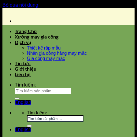
Bỏ qua nội dung
Trang Chủ
Xưởng may gia công
Dịch vụ
Thiết kế rập mẫu
Nhận gia công hàng may mặc
Gia công may mặc
Tin tức
Giới thiệu
Liên hệ
Tìm kiếm:
English
Tìm kiếm:
English