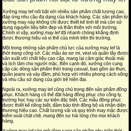
Xưởng may lef nổi bật với nhiều sản phẩm chất lượng cao,
đáp ứng nhu cầu đa dạng của khách hàng. Các sản phẩm từ
xưởng may này không chỉ được thiết kế tinh tế mà còn sử
dụng nguyên liệu bền đẹp và thân thiện với môi trường.
Chính vì vậy,
xưởng may lef
đã nhanh chóng khẳng định
được thương hiệu và vị thế của mình trên thị trường.
Một trong những sản phẩm chủ lực của xưởng may lef là
thời trang công sở
. Các mẫu áo sơ mi, vest và quần tây được
sản xuất với chất liệu cao cấp, mang lại cảm giác thoải mái
và lịch lãm cho người mặc. Bên cạnh đó, xưởng còn cung
cấp các dòng sản phẩm thời trang
casual
, bao gồm áo thun,
quần jeans và váy đầm, phù hợp với nhiều phong cách sống
và nhu cầu sử dụng của giới trẻ hiện đại.
Ngoài ra, xưởng may lef cũng chú trọng đến sản phẩm
đồng
phục
. Khách hàng có thể đặt hàng đồng phục cho công ty,
trường học hay các sự kiện đặc biệt. Các mẫu đồng phục
được thiết kế riêng biệt, đảm bảo tính đồng bộ và nhận diện
thương hiệu cao. Chất lượng vải và quy trình may mặc được
kiểm soát chặt chẽ, mang đến sự hài lòng cho mọi khách
hàng.
Xưởng may lef còn mở rộng sang sản phẩm
phụ kiện thời