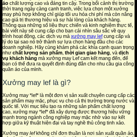
áo
chất lượng cao và đáng tin cậy. Trong bối cảnh thị trường
thời trang ngày càng cạnh tranh, việc lựa chọn một xưởng
may phù hợp không chỉ giúp tối ưu hóa chi phí mà còn nâng
cao giá trị thương hiệu và sự hài lòng của khách hàng.
Thông qua những số liệu thực chiến và kinh nghiệm thực tế,
bài viết này sẽ cung cấp cho bạn cái nhìn sâu sắc về quy
trình hoạt động, các dịch vụ mà
xưởng may lef
cung cấp và
lý do tại sao nó trở thành sự lựa chọn hàng đầu cho các
doanh nghiệp. Hãy cùng khám phá các khía cạnh quan trọng
như
chất lượng sản phẩm
,
thời gian giao hàng
, và
dịch
vụ khách hàng
mà xưởng may Lef cam kết mang đến, để
bạn có thể đưa ra quyết định đúng đắn cho nhu cầu gia công
quần áo của mình.
Xưởng may lef là gì?
Xưởng may *lef* là một đơn vị sản xuất chuyên cung cấp các
sản phẩm may mặc, phục vụ cho cả thị trường trong nước và
quốc tế. Với mục tiêu tạo ra những sản phẩm chất lượng
cao, xưởng may *lef* đã xây dựng được thương hiệu vững
mạnh trong ngành công nghiệp may mặc nhờ vào sự kết
hợp giữa kỹ thuật hiện đại và tay nghề thủ công tinh xảo.
Xưởng may
lef
không chỉ đơn thuần là nơi sản xuất quần áo,