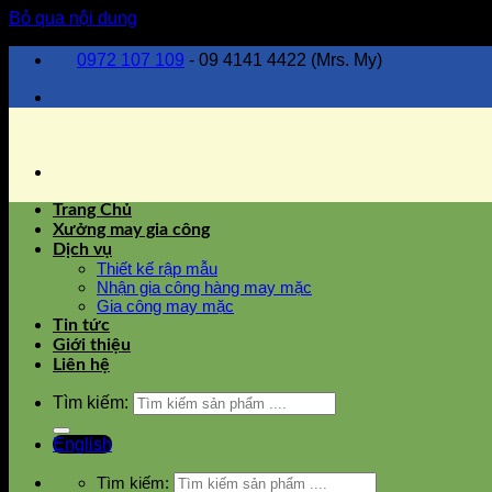
Bỏ qua nội dung
0972 107 109
- 09 4141 4422 (Mrs. My)
Trang Chủ
Xưởng may gia công
Dịch vụ
Thiết kế rập mẫu
Nhận gia công hàng may mặc
Gia công may mặc
Tin tức
Giới thiệu
Liên hệ
Tìm kiếm:
English
Tìm kiếm: