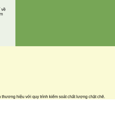
í về
ăm
ển thương hiệu với quy trình kiểm soát chất lượng chặt chẽ.