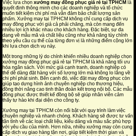
Việc lựa chọn
xưởng may đồng phục giá rẻ tại TPHCM
là
quyết định thông minh cho các doanh nghiệp và tổ chức
muốn tiết kiệm chi phí mà vẫn đảm bảo chất lượng sản
phẩm. Xưởng may tại TPHCM không chỉ cung cấp dịch vụ
may đồng phục với giá cả phải chăng, mà còn mang đến
nhiều lợi ích khác nhau cho khách hàng. Đặc biệt, sự đa
dạng về mẫu mã và chất liệu cũng như khả năng tùy chỉnh
theo yêu cầu cụ thể của từng đơn vị là những điểm cộng lớn
khi lựa chọn dịch vụ này.
Một trong những lý do chính khiến nhiều doanh nghiệp chọn
xưởng may đồng phục giá rẻ tại TPHCM là khả năng tối ưu
hóa ngân sách. Với mức giá cạnh tranh, doanh nghiệp có
thể dễ dàng đặt hàng với số lượng lớn mà không lo lắng về
chi phí phát sinh. Bên cạnh đó, việc đặt may đồng phục còn
giúp tạo dựng hình ảnh chuyên nghiệp cho thương hiệu,
đồng thời nâng cao tinh thần đoàn kết trong nội bộ. Các mẫu
đồng phục được thiết kế đồng bộ sẽ giúp nhân viên cảm
thấy tự hào khi đại diện cho công ty.
Xưởng may tại TPHCM còn nổi bật với quy trình làm việc
chuyên nghiệp và nhanh chóng. Khách hàng sẽ được tư vấn
tận tình về các loại chất liệu, kiểu dáng và màu sắc phù hợp
với yêu cầu của mình. Hơn nữa, nhiều xưởng may còn cung
cấp dịch vụ giao hàng tận nơi, giúp tiết kiệm thời gian và