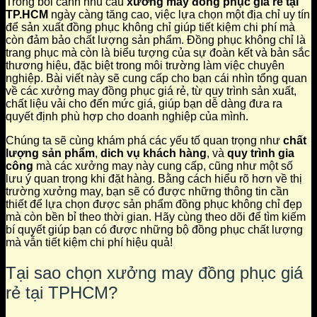
Trong bối cảnh nhu cầu
xưởng may đồng phục giá rẻ tại
TP.HCM
ngày càng tăng cao, việc lựa chọn một địa chỉ uy tín
để sản xuất đồng phục không chỉ giúp tiết kiệm chi phí mà
còn đảm bảo chất lượng sản phẩm. Đồng phục không chỉ là
trang phục mà còn là biểu tượng của sự đoàn kết và bản sắc
thương hiệu, đặc biệt trong môi trường làm việc chuyên
nghiệp. Bài viết này sẽ cung cấp cho bạn cái nhìn tổng quan
về các xưởng may đồng phục giá rẻ, từ quy trình sản xuất,
chất liệu vải cho đến mức giá, giúp bạn dễ dàng đưa ra
quyết định phù hợp cho doanh nghiệp của mình.
Chúng ta sẽ cùng khám phá các yếu tố quan trọng như
chất
lượng sản phẩm
,
dich vụ khách hàng
, và
quy trình gia
công
mà các xưởng may này cung cấp, cũng như một số
lưu ý quan trọng khi đặt hàng. Bằng cách hiểu rõ hơn về thị
trường xưởng may, bạn sẽ có được những thông tin cần
thiết để lựa chọn được sản phẩm đồng phục không chỉ đẹp
mà còn bền bỉ theo thời gian. Hãy cùng theo dõi để tìm kiếm
bí quyết giúp bạn có được những bộ đồng phục chất lượng
mà vẫn tiết kiệm chi phí hiệu quả!
Tại sao chọn xưởng may đồng phục giá
rẻ tại TPHCM?