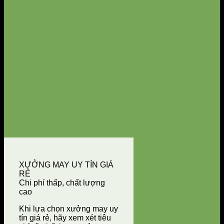
XƯỞNG MAY UY TÍN GIÁ
RẺ
Chi phí thấp, chất lượng
cao
Khi lựa chọn xưởng may uy
tín giá rẻ, hãy xem xét tiêu