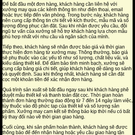
Để bắt đầu một đơn hàng, khách hàng cần liên hệ với
xưởng may qua các kênh thông tin như điện thoại, email
hoặc trực tiếp đến văn phòng. Trong bước này, khách hàng
nên cung cấp thông tin chi tiết về kích thước, mẫu mã và số
lượng đồng phục cần đặt. Sau khi nhận được yêu cầu, đội
ngũ tư vấn của xưởng sẽ hỗ trợ khách hàng lựa chọn mẫu
phù hợp nhất với nhu cầu và ngân sách của mình.
Tiếp theo, khách hàng sẽ nhận được báo giá và thời gian
thực hiện đơn hàng từ xưởng may. Thông thường, báo giá
sẽ phụ thuộc vào các yếu tố như số lượng, chất liệu vải, và
kiểu dáng thiết kế. Để đảm bảo tính minh bạch, xưởng sẽ
cung cấp bảng giá chi tiết, giúp khách hàng dễ dàng so sánh
và quyết định. Sau khi thống nhất, khách hàng sẽ cần đặt
cọc một khoản tiền để xác nhận đơn hàng.
Quá trình sản xuất sẽ bắt đầu ngay sau khi khách hàng phê
duyệt mẫu thiết kế và thanh toán đặt cọc. Thời gian hoàn
thành đơn hàng thường dao động từ 7 đến 14 ngày làm việc,
tùy thuộc vào độ phức tạp của thiết kế và số lượng sản
phẩm. Xưởng may cam kết sẽ thông báo kịp thời nếu có bất
kỳ thay đổi nào về thời gian giao hàng.
Cuối cùng, khi sản phẩm hoàn thành, khách hàng sẽ được
thông báo để đến nhận hàng hoặc yêu cầu giao hàng tận