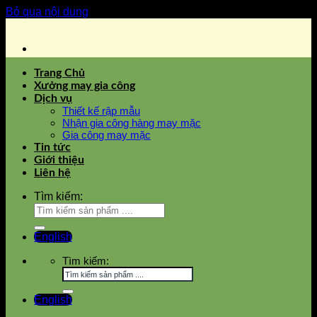
Bỏ qua nội dung
Trang Chủ
Xưởng may gia công
Dịch vụ
Thiết kế rập mẫu
Nhận gia công hàng may mặc
Gia công may mặc
Tin tức
Giới thiệu
Liên hệ
Tìm kiếm:
English
Tìm kiếm:
English