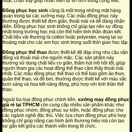
hoặc chân váy giúp nhân viên tự tin hơn trong công việc.
Đồng phục học sinh
cũng là một trong những mặt hàng
quan trọng tại các xưởng may. Các mẫu đồng phục này
thường được thiết kế đơn giản, thoải mái và dễ dàng nhận
diện. Đồng phục học sinh không chỉ giúp tạo nên sự đồng
nhất trong trường học mà còn thể hiện tinh thần đoàn kết.
Chất liệu vải thường là cotton hoặc polyester, mang lại sự
thoáng mát cho các em học sinh trong suốt thời gian học tập.
Đồng phục thể thao
được thiết kế để đáp ứng nhu cầu vận
động và thoải mái cho người mặc. Các sản phẩm này
thường sử dụng chất liệu co giãn, thấm hút mồ hôi tốt, giúp
người tham gia các hoạt động thể thao cảm thấy thoải mái
nhất. Các mẫu đồng phục thể thao có thể bao gồm áo thun,
quần thể thao, và đồ bơi, thường được thiết kế với màu sắc
tươi sáng và họa tiết năng động, phù hợp với tinh thần thể
thao.
Ngoài ba loại đồng phục chính trên,
xưởng may đồng phục
giá rẻ tại TPHCM
còn cung cấp nhiều sản phẩm khác như
đồng phục nhóm, đồng phục sự kiện, hoặc đồng phục cho
các ngành nghề đặc thù. Việc lựa chọn đồng phục phù hợp
không chỉ giúp nâng cao hình ảnh thương hiệu mà còn tạo
sự gắn kết giữa các thành viên trong tổ chức.