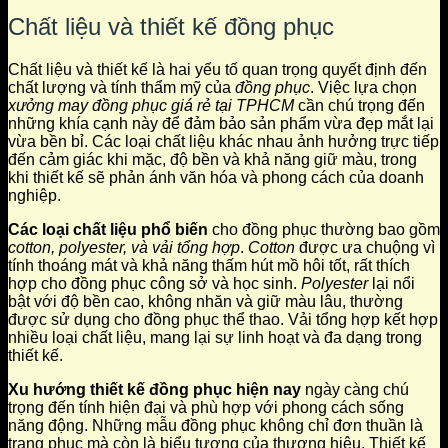
Chất liệu và thiết kế đồng phục
Chất liệu và thiết kế là hai yếu tố quan trọng quyết định đến
chất lượng và tính thẩm mỹ của
đồng phục
. Việc lựa chọn
xưởng may đồng phục giá rẻ tại TPHCM
cần chú trọng đến
những khía cạnh này để đảm bảo sản phẩm vừa đẹp mắt lại
vừa bền bỉ. Các loại chất liệu khác nhau ảnh hưởng trực tiếp
đến cảm giác khi mặc, độ bền và khả năng giữ màu, trong
khi thiết kế sẽ phản ánh văn hóa và phong cách của doanh
nghiệp.
Các loại chất liệu phổ biến
cho đồng phục thường bao gồm
cotton, polyester, và vải tổng hợp
.
Cotton
được ưa chuộng vì
tính thoáng mát và khả năng thấm hút mồ hôi tốt, rất thích
hợp cho đồng phục công sở và học sinh.
Polyester
lại nổi
bật với độ bền cao, không nhăn và giữ màu lâu, thường
được sử dụng cho đồng phục thể thao. Vải tổng hợp kết hợp
nhiều loại chất liệu, mang lại sự linh hoạt và đa dạng trong
thiết kế.
Xu hướng thiết kế đồng phục hiện nay
ngày càng chú
trọng đến tính hiện đại và phù hợp với phong cách sống
năng động. Những mẫu đồng phục không chỉ đơn thuần là
trang phục mà còn là biểu tượng của thương hiệu. Thiết kế