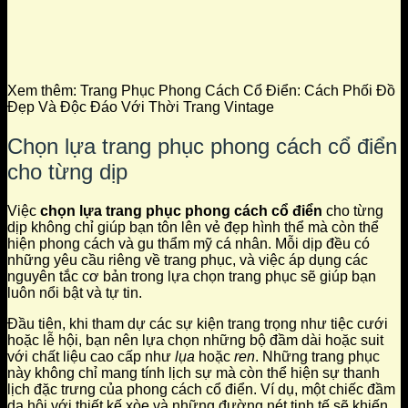
Xem thêm:
Trang Phục Phong Cách Cổ Điển: Cách Phối Đồ
Đẹp Và Độc Đáo Với Thời Trang Vintage
Chọn lựa trang phục phong cách cổ điển
cho từng dịp
Việc
chọn lựa trang phục phong cách cổ điển
cho từng
dịp không chỉ giúp bạn tôn lên vẻ đẹp hình thể mà còn thể
hiện phong cách và gu thẩm mỹ cá nhân. Mỗi dịp đều có
những yêu cầu riêng về trang phục, và việc áp dụng các
nguyên tắc cơ bản trong lựa chọn trang phục sẽ giúp bạn
luôn nổi bật và tự tin.
Đầu tiên, khi tham dự các sự kiện trang trọng như tiệc cưới
hoặc lễ hội, bạn nên lựa chọn những bộ đầm dài hoặc suit
với chất liệu cao cấp như
lụa
hoặc
ren
. Những trang phục
này không chỉ mang tính lịch sự mà còn thể hiện sự thanh
lịch đặc trưng của phong cách cổ điển. Ví dụ, một chiếc đầm
dạ hội với thiết kế xòe và những đường nét tinh tế sẽ khiến