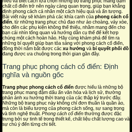
hiểu và biết cách lựa chọn những bộ trang phục mang đậm
chất cổ điển trở nên ngày càng quan trọng, giúp bạn khẳng
định phong cách cá nhân một cách hiệu quả và ấn tượng.
Bài viết này sẽ khám phá các khía cạnh của
phong cách cổ
điển
, từ những trang phục chủ đạo như áo choàng, váy xòe,
cho đến các phụ kiện không thể thiếu, nhằm mang đến cho
bạn cái nhìn tổng quan và hướng dẫn cụ thể để kết hợp
chúng một cách hoàn hảo. Hãy cùng khám phá để tìm ra
những bí quyết giúp bạn tỏa sáng với phong cách cổ điển,
đồng thời nắm bắt được các
xu hướng
và
bí quyết phối đồ
đang được ưa chuộng trong thời gian gần đây.
Trang phục phong cách cổ điển: Định
nghĩa và nguồn gốc
Trang phục phong cách cổ điển
được hiểu là những bộ
trang phục mang đậm dấu ấn văn hóa và lịch sử, thường
phản ánh xu hướng thời trang của các thập kỷ trước đây.
Những bộ trang phục này không chỉ đơn thuần là quần áo,
mà còn là biểu tượng của phong cách sống, sự sang trọng
và tính nghệ thuật.
Phong cách cổ điển
thường được đặc
trưng bởi sự tinh tế trong thiết kế, chất liệu chất lượng cao và
sự chú ý đến từng chi tiết.