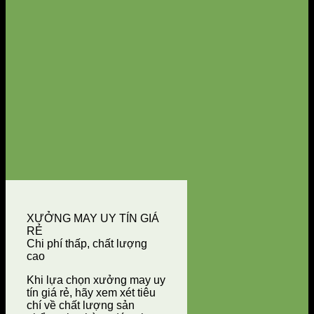
XƯỞNG MAY UY TÍN GIÁ
RẺ
Chi phí thấp, chất lượng
cao
Khi lựa chọn xưởng may uy
tín giá rẻ, hãy xem xét tiêu
chí về chất lượng sản