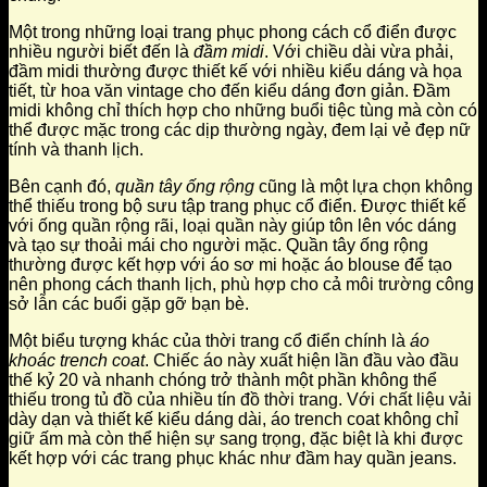
Một trong những loại trang phục phong cách cổ điển được
nhiều người biết đến là
đầm midi
. Với chiều dài vừa phải,
đầm midi thường được thiết kế với nhiều kiểu dáng và họa
tiết, từ hoa văn vintage cho đến kiểu dáng đơn giản. Đầm
midi không chỉ thích hợp cho những buổi tiệc tùng mà còn có
thể được mặc trong các dịp thường ngày, đem lại vẻ đẹp nữ
tính và thanh lịch.
Bên cạnh đó,
quần tây ống rộng
cũng là một lựa chọn không
thể thiếu trong bộ sưu tập trang phục cổ điển. Được thiết kế
với ống quần rộng rãi, loại quần này giúp tôn lên vóc dáng
và tạo sự thoải mái cho người mặc. Quần tây ống rộng
thường được kết hợp với áo sơ mi hoặc áo blouse để tạo
nên phong cách thanh lịch, phù hợp cho cả môi trường công
sở lẫn các buổi gặp gỡ bạn bè.
Một biểu tượng khác của thời trang cổ điển chính là
áo
khoác trench coat
. Chiếc áo này xuất hiện lần đầu vào đầu
thế kỷ 20 và nhanh chóng trở thành một phần không thể
thiếu trong tủ đồ của nhiều tín đồ thời trang. Với chất liệu vải
dày dạn và thiết kế kiểu dáng dài, áo trench coat không chỉ
giữ ấm mà còn thể hiện sự sang trọng, đặc biệt là khi được
kết hợp với các trang phục khác như đầm hay quần jeans.