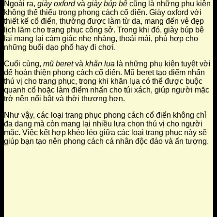
Ngoài ra,
giày oxford
và
giày búp bê
cũng là những phụ kiện
không thể thiếu trong phong cách cổ điển. Giày oxford với
thiết kế cổ điển, thường được làm từ da, mang đến vẻ đẹp
lịch lãm cho trang phục công sở. Trong khi đó, giày búp bê
lại mang lại cảm giác nhẹ nhàng, thoải mái, phù hợp cho
những buổi dạo phố hay đi chơi.
Cuối cùng,
mũ beret
và
khăn lụa
là những phụ kiện tuyệt vời
để hoàn thiện phong cách cổ điển. Mũ beret tạo điểm nhấn
thú vị cho trang phục, trong khi khăn lụa có thể được buộc
quanh cổ hoặc làm điểm nhấn cho túi xách, giúp người mặc
trở nên nổi bật và thời thượng hơn.
Như vậy, các loại trang phục phong cách cổ điển không chỉ
đa dạng mà còn mang lại nhiều lựa chọn thú vị cho người
mặc. Việc kết hợp khéo léo giữa các loại trang phục này sẽ
giúp bạn tạo nên phong cách cá nhân độc đáo và ấn tượng.