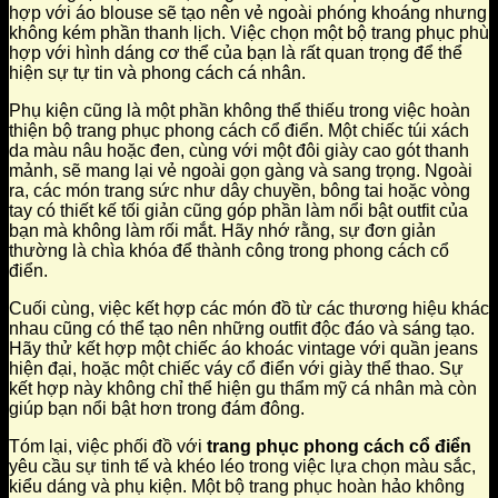
hợp với áo blouse sẽ tạo nên vẻ ngoài phóng khoáng nhưng
không kém phần thanh lịch. Việc chọn một bộ trang phục phù
hợp với hình dáng cơ thể của bạn là rất quan trọng để thể
hiện sự tự tin và phong cách cá nhân.
Phụ kiện cũng là một phần không thể thiếu trong việc hoàn
thiện bộ trang phục phong cách cổ điển. Một chiếc túi xách
da màu nâu hoặc đen, cùng với một đôi giày cao gót thanh
mảnh, sẽ mang lại vẻ ngoài gọn gàng và sang trọng. Ngoài
ra, các món trang sức như dây chuyền, bông tai hoặc vòng
tay có thiết kế tối giản cũng góp phần làm nổi bật outfit của
bạn mà không làm rối mắt. Hãy nhớ rằng, sự đơn giản
thường là chìa khóa để thành công trong phong cách cổ
điển.
Cuối cùng, việc kết hợp các món đồ từ các thương hiệu khác
nhau cũng có thể tạo nên những outfit độc đáo và sáng tạo.
Hãy thử kết hợp một chiếc áo khoác vintage với quần jeans
hiện đại, hoặc một chiếc váy cổ điển với giày thể thao. Sự
kết hợp này không chỉ thể hiện gu thẩm mỹ cá nhân mà còn
giúp bạn nổi bật hơn trong đám đông.
Tóm lại, việc phối đồ với
trang phục phong cách cổ điển
yêu cầu sự tinh tế và khéo léo trong việc lựa chọn màu sắc,
kiểu dáng và phụ kiện. Một bộ trang phục hoàn hảo không