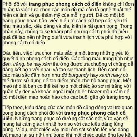
Phối đồ với
trang phục phong cách cổ điển
không chỉ đơn
thuần là việc lựa chọn các món đồ mà còn là nghệ thuật thể
hiện cá tính và gu thẩm mỹ của mỗi người. Để có một bộ
trang phục hoàn hảo, việc hiểu rõ cách kết hợp các yếu tố
như màu sắc, kiểu dáng và phụ kiện là rất quan trọng. Trong
phần này, chúng ta sẽ khám phá những cách phối đồ hiệu
quả để tạo nên những outfit vừa thanh lịch vừa phù hợp với
phong cách cổ điển.
Đầu tiên, việc lựa chọn màu sắc là một trong những yếu tố
quyết định phong cách cổ điển. Các tông màu trung tính như
đen, trắng, be
hay
xám
thường được ưa chuộng vì chúng dễ
dàng kết hợp với nhau và tạo sự thanh lịch. Bên cạnh đó,
các màu sắc đậm hơn như
đỏ burgundy
hay
xanh navy
có
thể được sử dụng để tạo điểm nhấn cho bộ trang phục. Một
mẹo nhỏ là bạn có thể kết hợp một chiếc áo sơ mi trắng với
quần tây đen và khoác ngoài một chiếc blazer màu xám để
có một diện mạo hoàn hảo cho các buổi gặp gỡ trang trọng.
Tiếp theo, kiểu dáng của các món đồ cũng đóng vai trò quan
trọng trong cách phối đồ với
trang phục phong cách cổ
điển
. Những trang phục có đường cắt sắc nét, vừa vặn sẽ
mang lại cảm giác tinh tế hơn so với các kiểu dáng lùng
bùng. Ví dụ, một chiếc váy midi ôm sát sẽ tôn lên vóc dáng
và mang lại sự nữ tính, trong khi một chiếc quần ống loe kết