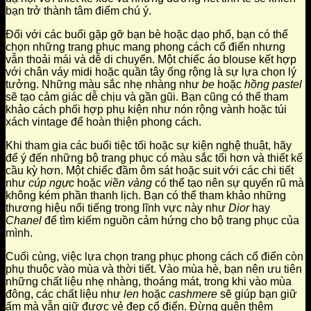
bạn trở thành tâm điểm chú ý.
Đối với các buổi gặp gỡ bạn bè hoặc dạo phố, bạn có thể
chọn những trang phục mang phong cách cổ điển nhưng
vẫn thoải mái và dễ di chuyển. Một chiếc áo blouse kết hợp
với chân váy midi hoặc quần tây ống rộng là sự lựa chọn lý
tưởng. Những màu sắc nhẹ nhàng như
be
hoặc
hồng pastel
sẽ tạo cảm giác dễ chịu và gần gũi. Bạn cũng có thể tham
khảo cách phối hợp phụ kiện như nón rộng vành hoặc túi
xách vintage để hoàn thiện phong cách.
Khi tham gia các buổi tiệc tối hoặc sự kiện nghệ thuật, hãy
để ý đến những bộ trang phục có màu sắc tối hơn và thiết kế
cầu kỳ hơn. Một chiếc đầm ôm sát hoặc suit với các chi tiết
như
cúp ngực
hoặc
viền vàng
có thể tạo nên sự quyến rũ mà
không kém phần thanh lịch. Bạn có thể tham khảo những
thương hiệu nổi tiếng trong lĩnh vực này như
Dior
hay
Chanel
để tìm kiếm nguồn cảm hứng cho bộ trang phục của
mình.
Cuối cùng, việc lựa chọn trang phục phong cách cổ điển còn
phụ thuộc vào mùa và thời tiết. Vào mùa hè, bạn nên ưu tiên
những chất liệu nhẹ nhàng, thoáng mát, trong khi vào mùa
đông, các chất liệu như
len
hoặc
cashmere
sẽ giúp bạn giữ
ấm mà vẫn giữ được vẻ đẹp cổ điển. Đừng quên thêm