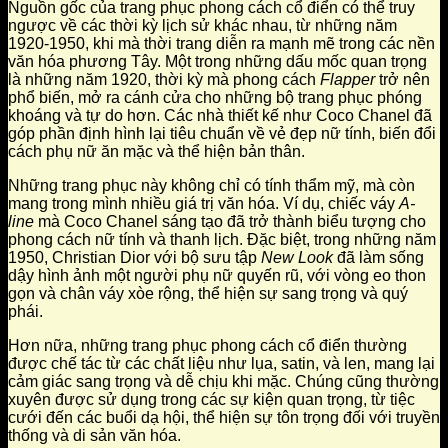
Nguồn gốc của trang phục phong cách cổ điển có thể truy
ngược về các thời kỳ lịch sử khác nhau, từ những năm
1920-1950, khi mà thời trang diễn ra mạnh mẽ trong các nền
văn hóa phương Tây. Một trong những dấu mốc quan trọng
là những năm 1920, thời kỳ mà phong cách
Flapper
trở nên
phổ biến, mở ra cánh cửa cho những bộ trang phục phóng
khoáng và tự do hơn. Các nhà thiết kế như Coco Chanel đã
góp phần định hình lại tiêu chuẩn về vẻ đẹp nữ tính, biến đổi
cách phụ nữ ăn mặc và thể hiện bản thân.
Những trang phục này không chỉ có tính thẩm mỹ, mà còn
mang trong mình nhiều giá trị văn hóa. Ví dụ, chiếc váy
A-
line
mà Coco Chanel sáng tạo đã trở thành biểu tượng cho
phong cách nữ tính và thanh lịch. Đặc biệt, trong những năm
1950, Christian Dior với bộ sưu tập
New Look
đã làm sống
dậy hình ảnh một người phụ nữ quyến rũ, với vòng eo thon
gọn và chân váy xòe rộng, thể hiện sự sang trọng và quý
phái.
Hơn nữa, những trang phục phong cách cổ điển thường
được chế tác từ các chất liệu như lụa, satin, và len, mang lại
cảm giác sang trọng và dễ chịu khi mặc. Chúng cũng thường
xuyên được sử dụng trong các sự kiện quan trọng, từ tiệc
cưới đến các buổi dạ hội, thể hiện sự tôn trọng đối với truyền
thống và di sản văn hóa.