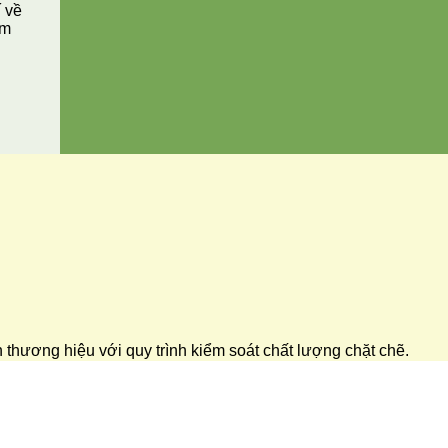
í về
ăm
ển thương hiệu với quy trình kiểm soát chất lượng chặt chẽ.