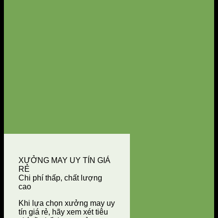
XƯỞNG MAY UY TÍN GIÁ
RẺ
Chi phí thấp, chất lượng
cao
Khi lựa chọn xưởng may uy
tín giá rẻ, hãy xem xét tiêu