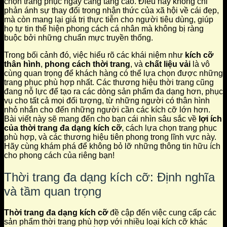
chọn trang phục ngày càng tăng cao. Điều này không chỉ
phản ánh sự thay đổi trong nhận thức của xã hội về cái đẹp,
mà còn mang lại giá trị thực tiễn cho người tiêu dùng, giúp
họ tự tin thể hiện phong cách cá nhân mà không bị ràng
buộc bởi những chuẩn mực truyền thống.
Trong bối cảnh đó, việc hiểu rõ các khái niệm như
kích cỡ
thân hình
,
phong cách thời trang
, và
chất liệu vải
là vô
cùng quan trọng để khách hàng có thể lựa chọn được những
trang phục phù hợp nhất. Các thương hiệu thời trang cũng
đang nỗ lực để tạo ra các dòng sản phẩm đa dạng hơn, phục
vụ cho tất cả mọi đối tượng, từ những người có thân hình
nhỏ nhắn cho đến những người cần các kích cỡ lớn hơn.
Bài viết này sẽ mang đến cho bạn cái nhìn sâu sắc về
lợi ích
của thời trang đa dạng kích cỡ
, cách lựa chọn trang phục
phù hợp, và các thương hiệu tiên phong trong lĩnh vực này.
Hãy cùng khám phá để không bỏ lỡ những thông tin hữu ích
cho phong cách của riêng bạn!
Thời trang đa dạng kích cỡ: Định nghĩa
và tầm quan trọng
Thời trang đa dạng kích cỡ
đề cập đến việc cung cấp các
sản phẩm thời trang phù hợp với nhiều loại kích cỡ khác