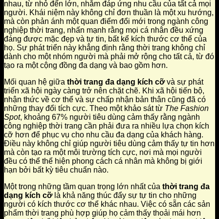
nhau, từ nhỏ đến lớn, nhằm đáp ứng nhu cầu của tất cả mọi
người. Khái niệm này không chỉ đơn thuần là một xu hướng,
mà còn phản ánh một quan điểm đổi mới trong ngành công
nghiệp thời trang, nhấn mạnh rằng mọi cá nhân đều xứng
đáng được mặc đẹp và tự tin, bất kể kích thước cơ thể của
họ. Sự phát triển này khẳng định rằng thời trang không chỉ
dành cho một nhóm người mà phải mở rộng cho tất cả, từ đó
tạo ra một cộng đồng đa dạng và bao gồm hơn.
Mối quan hệ giữa
thời trang đa dạng kích cỡ
và sự phát
triển xã hội ngày càng trở nên chặt chẽ. Khi xã hội tiến bộ,
nhận thức về cơ thể và sự chấp nhận bản thân cũng đã có
những thay đổi tích cực. Theo một khảo sát từ
The Fashion
Spot
, khoảng 67% người tiêu dùng cảm thấy rằng ngành
công nghiệp thời trang cần phải đưa ra nhiều lựa chọn kích
cỡ hơn để phục vụ cho nhu cầu đa dạng của khách hàng.
Điều này không chỉ giúp người tiêu dùng cảm thấy tự tin hơn
mà còn tạo ra một môi trường tích cực, nơi mà mọi người
đều có thể thể hiện phong cách cá nhân mà không bị giới
hạn bởi bất kỳ tiêu chuẩn nào.
Một trong những tầm quan trọng lớn nhất của
thời trang đa
dạng kích cỡ
là khả năng thúc đẩy sự tự tin cho những
người có kích thước cơ thể khác nhau. Việc có sẵn các sản
phẩm thời trang phù hợp giúp họ cảm thấy thoải mái hơn