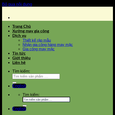
Bỏ qua nội dung
Trang Chủ
Xưởng may gia công
Dịch vụ
Thiết kế rập mẫu
Nhận gia công hàng may mặc
Gia công may mặc
Tin tức
Giới thiệu
Liên hệ
Tìm kiếm:
English
Tìm kiếm:
English