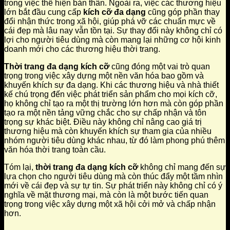
trong việc thể hiện bản thân. Ngoài ra, việc các thương hiệu
lớn bắt đầu cung cấp
kích cỡ đa dạng
cũng góp phần thay
đổi nhận thức trong xã hội, giúp phá vỡ các chuẩn mực về
cái đẹp mà lâu nay vẫn tồn tại. Sự thay đổi này không chỉ có
lợi cho người tiêu dùng mà còn mang lại những cơ hội kinh
doanh mới cho các thương hiệu thời trang.
Thời trang đa dạng kích cỡ
cũng đóng một vai trò quan
trọng trong việc xây dựng một nền văn hóa bao gồm và
khuyến khích sự đa dạng. Khi các thương hiệu và nhà thiết
kế chú trọng đến việc phát triển sản phẩm cho mọi kích cỡ,
họ không chỉ tạo ra một thị trường lớn hơn mà còn góp phần
tạo ra một nền tảng vững chắc cho sự chấp nhận và tôn
trọng sự khác biệt. Điều này không chỉ nâng cao giá trị
thương hiệu mà còn khuyến khích sự tham gia của nhiều
nhóm người tiêu dùng khác nhau, từ đó làm phong phú thêm
văn hóa thời trang toàn cầu.
Tóm lại,
thời trang đa dạng kích cỡ
không chỉ mang đến sự
lựa chọn cho người tiêu dùng mà còn thúc đẩy một tầm nhìn
mới về cái đẹp và sự tự tin. Sự phát triển này không chỉ có ý
nghĩa về mặt thương mại, mà còn là một bước tiến quan
trọng trong việc xây dựng một xã hội cởi mở và chấp nhận
hơn.