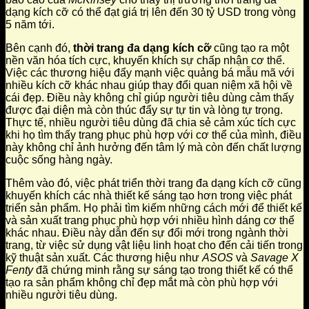
dạng kích cỡ có thể đạt giá trị lên đến 30 tỷ USD trong vòng
5 năm tới.
Bên cạnh đó,
thời trang đa dạng kích cỡ
cũng tạo ra một
nền văn hóa tích cực, khuyến khích sự chấp nhận cơ thể.
Việc các thương hiệu đẩy mạnh việc quảng bá mẫu mã với
nhiều kích cỡ khác nhau giúp thay đổi quan niệm xã hội về
cái đẹp. Điều này không chỉ giúp người tiêu dùng cảm thấy
được đại diện mà còn thúc đẩy sự tự tin và lòng tự trọng.
Thực tế, nhiều người tiêu dùng đã chia sẻ cảm xúc tích cực
khi họ tìm thấy trang phục phù hợp với cơ thể của mình, điều
này không chỉ ảnh hưởng đến tâm lý mà còn đến chất lượng
cuộc sống hàng ngày.
Thêm vào đó, việc phát triển thời trang đa dạng kích cỡ cũng
khuyến khích các nhà thiết kế sáng tạo hơn trong việc phát
triển sản phẩm. Họ phải tìm kiếm những cách mới để thiết kế
và sản xuất trang phục phù hợp với nhiều hình dáng cơ thể
khác nhau. Điều này dẫn đến sự đổi mới trong ngành thời
trang, từ việc sử dụng vật liệu linh hoạt cho đến cải tiến trong
kỹ thuật sản xuất. Các thương hiệu như
ASOS
và
Savage X
Fenty
đã chứng minh rằng sự sáng tạo trong thiết kế có thể
tạo ra sản phẩm không chỉ đẹp mắt mà còn phù hợp với
nhiều người tiêu dùng.