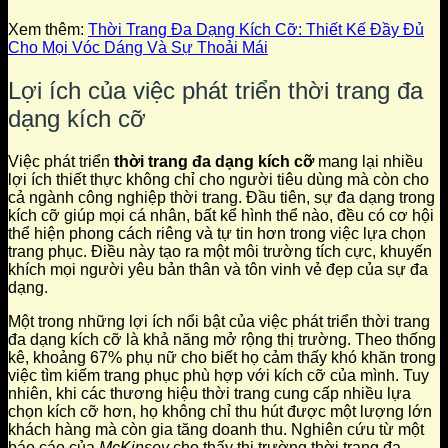
Xem thêm:
Thời Trang Đa Dạng Kích Cỡ: Thiết Kế Đầy Đủ
Cho Mọi Vóc Dáng Và Sự Thoải Mái
Lợi ích của việc phát triển thời trang đa
dạng kích cỡ
Việc phát triển
thời trang đa dạng kích cỡ
mang lại nhiều
lợi ích thiết thực không chỉ cho người tiêu dùng mà còn cho
cả ngành công nghiệp thời trang. Đầu tiên, sự đa dạng trong
kích cỡ giúp mọi cá nhân, bất kể hình thể nào, đều có cơ hội
thể hiện phong cách riêng và tự tin hơn trong việc lựa chọn
trang phục. Điều này tạo ra một môi trường tích cực, khuyến
khích mọi người yêu bản thân và tôn vinh vẻ đẹp của sự đa
dạng.
Một trong những lợi ích nổi bật của việc phát triển thời trang
đa dạng kích cỡ là khả năng mở rộng thị trường. Theo thống
kê, khoảng 67% phụ nữ cho biết họ cảm thấy khó khăn trong
việc tìm kiếm trang phục phù hợp với kích cỡ của mình. Tuy
nhiên, khi các thương hiệu thời trang cung cấp nhiều lựa
chọn kích cỡ hơn, họ không chỉ thu hút được một lượng lớn
khách hàng mà còn gia tăng doanh thu. Nghiên cứu từ một
báo cáo của
McKinsey
cho thấy thị trường thời trang đa