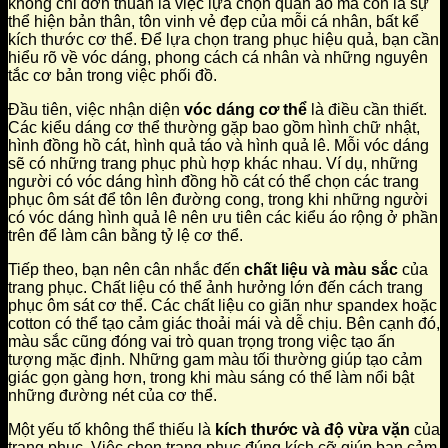
không chỉ đơn thuần là việc lựa chọn quần áo mà còn là sự
thể hiện bản thân, tôn vinh vẻ đẹp của mỗi cá nhân, bất kể
kích thước cơ thể. Để lựa chọn trang phục hiệu quả, bạn cần
hiểu rõ về vóc dáng, phong cách cá nhân và những nguyên
tắc cơ bản trong việc phối đồ.
Đầu tiên, việc nhận diện
vóc dáng cơ thể
là điều cần thiết.
Các kiểu dáng cơ thể thường gặp bao gồm hình chữ nhật,
hình đồng hồ cát, hình quả táo và hình quả lê. Mỗi vóc dáng
sẽ có những trang phục phù hợp khác nhau. Ví dụ, những
người có vóc dáng hình đồng hồ cát có thể chọn các trang
phục ôm sát để tôn lên đường cong, trong khi những người
có vóc dáng hình quả lê nên ưu tiên các kiểu áo rộng ở phần
trên để làm cân bằng tỷ lệ cơ thể.
Tiếp theo, bạn nên cân nhắc đến
chất liệu và màu sắc
của
trang phục. Chất liệu có thể ảnh hưởng lớn đến cách trang
phục ôm sát cơ thể. Các chất liệu co giãn như spandex hoặc
cotton có thể tạo cảm giác thoải mái và dễ chịu. Bên cạnh đó,
màu sắc cũng đóng vai trò quan trọng trong việc tạo ấn
tượng mặc định. Những gam màu tối thường giúp tạo cảm
giác gọn gàng hơn, trong khi màu sáng có thể làm nổi bật
những đường nét của cơ thể.
Một yếu tố không thể thiếu là
kích thước và độ vừa vặn
của
trang phục. Việc chọn trang phục đúng kích cỡ giúp bạn cảm