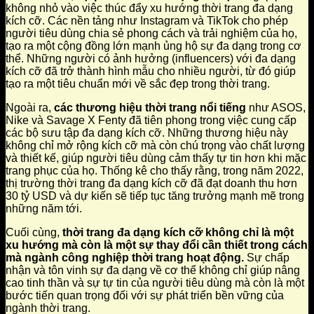
không nhỏ vào việc thúc đẩy xu hướng thời trang đa dạng
kích cỡ. Các nền tảng như Instagram và TikTok cho phép
người tiêu dùng chia sẻ phong cách và trải nghiệm của họ,
tạo ra một cộng đồng lớn mạnh ủng hộ sự đa dạng trong cơ
thể. Những người có ảnh hưởng (influencers) với đa dạng
kích cỡ đã trở thành hình mẫu cho nhiều người, từ đó giúp
tạo ra một tiêu chuẩn mới về sắc đẹp trong thời trang.
Ngoài ra,
các thương hiệu thời trang nổi tiếng
như ASOS,
Nike và Savage X Fenty đã tiên phong trong việc cung cấp
các bộ sưu tập đa dạng kích cỡ. Những thương hiệu này
không chỉ mở rộng kích cỡ mà còn chú trọng vào chất lượng
và thiết kế, giúp người tiêu dùng cảm thấy tự tin hơn khi mặc
trang phục của họ. Thống kê cho thấy rằng, trong năm 2022,
thị trường thời trang đa dạng kích cỡ đã đạt doanh thu hơn
30 tỷ USD và dự kiến ​​sẽ tiếp tục tăng trưởng mạnh mẽ trong
những năm tới.
Cuối cùng,
thời trang đa dạng kích cỡ không chỉ là một
xu hướng mà còn là một sự thay đổi cần thiết trong cách
mà ngành công nghiệp thời trang hoạt động.
Sự chấp
nhận và tôn vinh sự đa dạng về cơ thể không chỉ giúp nâng
cao tinh thần và sự tự tin của người tiêu dùng mà còn là một
bước tiến quan trọng đối với sự phát triển bền vững của
ngành thời trang.