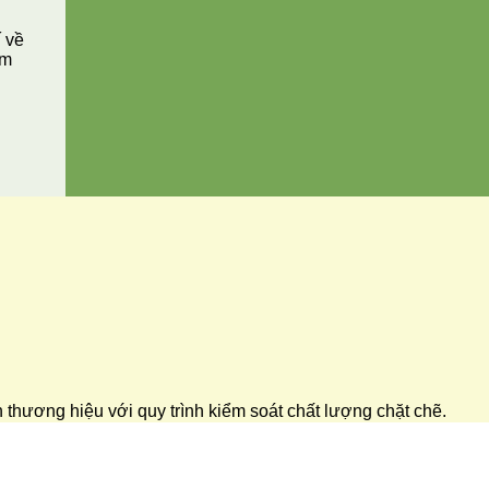
í về
ăm
ển thương hiệu với quy trình kiểm soát chất lượng chặt chẽ.