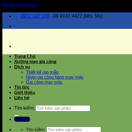
Bỏ qua nội dung
0972 107 109
- 09 4141 4422 (Mrs. My)
Trang Chủ
Xưởng may gia công
Dịch vụ
Thiết kế rập mẫu
Nhận gia công hàng may mặc
Gia công may mặc
Tin tức
Giới thiệu
Liên hệ
Tìm kiếm:
English
Tìm kiếm: