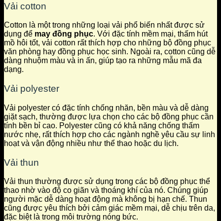
Vải cotton
Cotton là một trong những loại vải phổ biến nhất được sử
dụng để
may đồng phục
. Với đặc tính mềm mại, thấm hút
mồ hôi tốt, vải cotton rất thích hợp cho những bộ đồng phục
văn phòng hay đồng phục học sinh. Ngoài ra, cotton cũng dễ
dàng nhuộm màu và in ấn, giúp tạo ra những mẫu mã đa
dạng.
Vải polyester
Vải polyester có đặc tính chống nhăn, bền màu và dễ dàng
giặt sạch, thường được lựa chọn cho các bộ đồng phục cần
tính bền bỉ cao. Polyester cũng có khả năng chống thấm
nước nhẹ, rất thích hợp cho các ngành nghề yêu cầu sự linh
hoạt và vận động nhiều như thể thao hoặc du lịch.
Vải thun
Vải thun thường được sử dụng trong các bộ đồng phục thể
thao nhờ vào độ co giãn và thoáng khí của nó. Chúng giúp
người mặc dễ dàng hoạt động mà không bị hạn chế. Thun
cũng được yêu thích bởi cảm giác mềm mại, dễ chịu trên da,
đặc biệt là trong môi trường nóng bức.