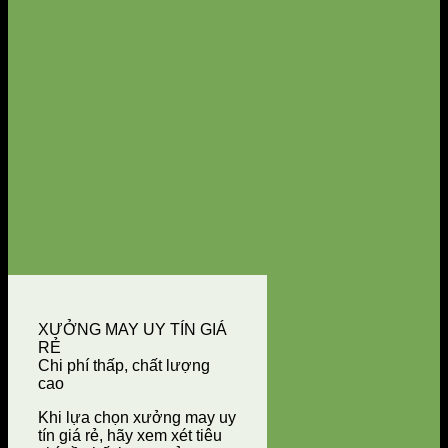
XƯỞNG MAY UY TÍN GIÁ
RẺ
Chi phí thấp, chất lượng
cao
Khi lựa chọn xưởng may uy
tín giá rẻ, hãy xem xét tiêu