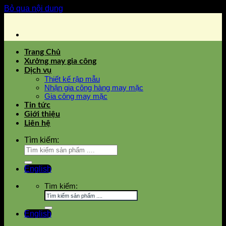
Bỏ qua nội dung
Trang Chủ
Xưởng may gia công
Dịch vụ
Thiết kế rập mẫu
Nhận gia công hàng may mặc
Gia công may mặc
Tin tức
Giới thiệu
Liên hệ
Tìm kiếm:
English
Tìm kiếm:
English