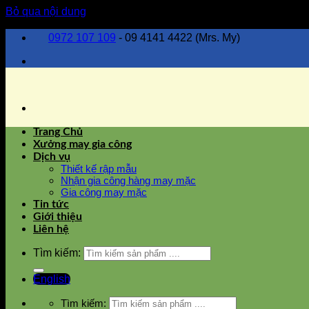
Bỏ qua nội dung
0972 107 109
- 09 4141 4422 (Mrs. My)
Trang Chủ
Xưởng may gia công
Dịch vụ
Thiết kế rập mẫu
Nhận gia công hàng may mặc
Gia công may mặc
Tin tức
Giới thiệu
Liên hệ
Tìm kiếm:
English
Tìm kiếm: