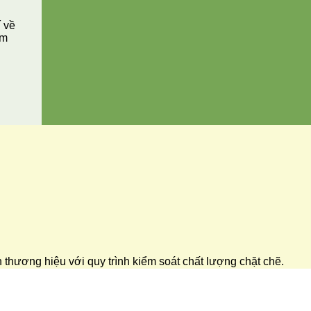
í về
ăm
ển thương hiệu với quy trình kiểm soát chất lượng chặt chẽ.