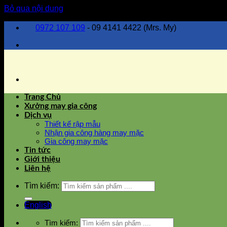
Bỏ qua nội dung
0972 107 109
- 09 4141 4422 (Mrs. My)
Trang Chủ
Xưởng may gia công
Dịch vụ
Thiết kế rập mẫu
Nhận gia công hàng may mặc
Gia công may mặc
Tin tức
Giới thiệu
Liên hệ
Tìm kiếm:
English
Tìm kiếm: