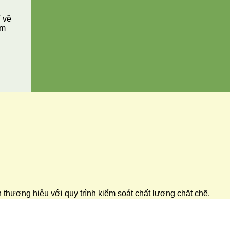
í về
ăm
ển thương hiệu với quy trình kiểm soát chất lượng chặt chẽ.