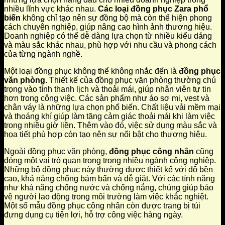
nhiều lĩnh vực khác nhau.
Các loại đồng phục Zara phổ
biến
không chỉ tạo nên sự đồng bộ mà còn thể hiện phong
cách chuyên nghiệp, giúp nâng cao hình ảnh thương hiệu.
Doanh nghiệp có thể dễ dàng lựa chọn từ nhiều kiểu dáng
và màu sắc khác nhau, phù hợp với nhu cầu và phong cách
của từng ngành nghề.
Một loại đồng phục không thể không nhắc đến là
đồng phục
văn phòng
. Thiết kế của đồng phục văn phòng thường chú
trọng vào tính thanh lịch và thoải mái, giúp nhân viên tự tin
hơn trong công việc. Các sản phẩm như áo sơ mi, vest và
chân váy là những lựa chọn phổ biến. Chất liệu vải mềm mại
và thoáng khí giúp làm tăng cảm giác thoải mái khi làm việc
trong nhiều giờ liền. Thêm vào đó, việc sử dụng màu sắc và
họa tiết phù hợp còn tạo nên sự nổi bật cho thương hiệu.
Ngoài đồng phục văn phòng,
đồng phục công nhân
cũng
đóng một vai trò quan trọng trong nhiều ngành công nghiệp.
Những bộ đồng phục này thường được thiết kế với độ bền
cao, khả năng chống bám bẩn và dễ giặt. Với các tính năng
như khả năng chống nước và chống nắng, chúng giúp bảo
vệ người lao động trong môi trường làm việc khắc nghiệt.
Một số mẫu đồng phục công nhân còn được trang bị túi
đựng dụng cụ tiện lợi, hỗ trợ công việc hàng ngày.