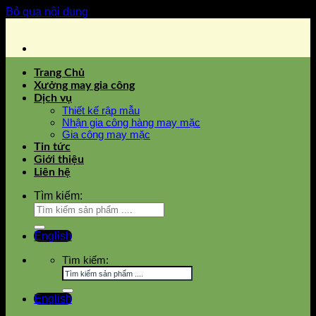
Bỏ qua nội dung
Trang Chủ
Xưởng may gia công
Dịch vụ
Thiết kế rập mẫu
Nhận gia công hàng may mặc
Gia công may mặc
Tin tức
Giới thiệu
Liên hệ
Tìm kiếm:
English
Tìm kiếm:
English