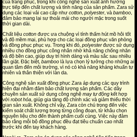
của trang phục, trong khi công nghệ sản xuất ảnh hưởng
trực tiếp đến chất lượng và tính năng của sản phẩm. Zara sử
dụng các loại vải cao cấp như
cotton
,
polyester
, và
bamboo
,
đảm bảo mang lại sự thoải mái cho người mặc trong suốt
thời gian dài.
Chất liệu
cotton
được ưa chuộng vì tính thấm hút mồ hôi tốt
và độ mềm mại, phù hợp cho các loại đồng phục văn phòng
và đồng phục phục vụ. Trong khi đó,
polyester
được sử dụng
nhiều cho đồng phục công nhân nhờ khả năng chống nhăn
và độ bền cao, giúp duy trì hình dáng và màu sắc sau nhiều
lần giặt. Đặc biệt,
bamboo
là lựa chọn lý tưởng cho những ai
quan tâm đến môi trường, vì nó có khả năng kháng khuẩn tự
nhiên và thân thiện với làn da.
Công nghệ sản xuất đồng phục Zara áp dụng các quy trình
hiện đại nhằm đảm bảo chất lượng sản phẩm. Các dây
chuyền sản xuất sử dụng công nghệ
may tự động
kết hợp
với
robot hóa
, giúp gia tăng độ chính xác và giảm thiểu thời
gian sản xuất. Không chỉ vậy, Zara còn chú trọng đến việc
kiểm soát chất lượng trong từng công đoạn, từ khâu chọn
nguyên liệu cho đến thành phẩm cuối cùng. Việc này đảm
bảo rằng mỗi bộ đồng phục đều đạt tiêu chuẩn cao nhất
trước khi đến tay khách hàng.