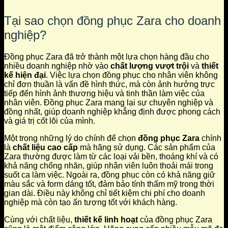
Tại sao chọn đồng phục Zara cho doanh
nghiệp?
Đồng phục Zara đã trở thành một lựa chọn hàng đầu cho
nhiều doanh nghiệp nhờ vào
chất lượng vượt trội
và
thiết
kế hiện đại
. Việc lựa chọn đồng phục cho nhân viên không
chỉ đơn thuần là vấn đề hình thức, mà còn ảnh hưởng trực
tiếp đến hình ảnh thương hiệu và tinh thần làm việc của
nhân viên. Đồng phục Zara mang lại sự chuyên nghiệp và
đồng nhất, giúp doanh nghiệp khẳng định được phong cách
và giá trị cốt lõi của mình.
Một trong những lý do chính để chọn
đồng phục Zara
chính
là
chất liệu cao cấp
mà hãng sử dụng. Các sản phẩm của
Zara thường được làm từ các loại vải bền, thoáng khí và có
khả năng chống nhăn, giúp nhân viên luôn thoải mái trong
suốt ca làm việc. Ngoài ra, đồng phục còn có khả năng giữ
màu sắc và form dáng tốt, đảm bảo tính thẩm mỹ trong thời
gian dài. Điều này không chỉ tiết kiệm chi phí cho doanh
nghiệp mà còn tạo ấn tượng tốt với khách hàng.
Cùng với chất liệu,
thiết kế linh hoạt
của đồng phục Zara