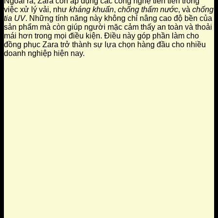
Ngoài ra, Zara còn áp dụng các công nghệ tiên tiến trong
việc xử lý vải, như
kháng khuẩn
,
chống thấm nước
, và
chống
tia UV
. Những tính năng này không chỉ nâng cao độ bền của
sản phẩm mà còn giúp người mặc cảm thấy an toàn và thoải
mái hơn trong mọi điều kiện. Điều này góp phần làm cho
đồng phục Zara trở thành sự lựa chọn hàng đầu cho nhiều
doanh nghiệp hiện nay.