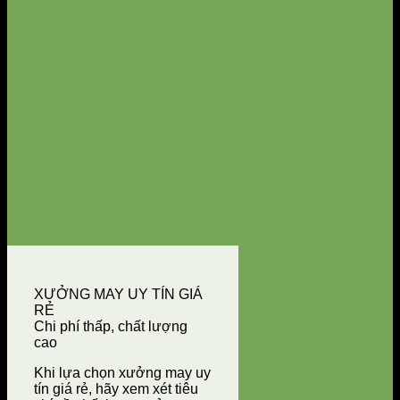
XƯỞNG MAY UY TÍN GIÁ
RẺ
Chi phí thấp, chất lượng
cao
Khi lựa chọn xưởng may uy
tín giá rẻ, hãy xem xét tiêu