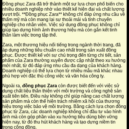
Đồng phục Zara đã trở thành một sự lựa chọn phổ biến cho
nhiều doanh nghiệp nhờ vào thiết kế hiện đại và chất lượng
vượt trội. **Đồng phục Zara** không chỉ đáp ứng nhu cầu về
thẩm mỹ mà còn mang lại sự thoải mái và tính chuyên
nghiệp cho nhân viên. Việc sử dụng đồng phục không chỉ
giúp tạo dựng hình ảnh thương hiệu mà còn gắn kết tinh
thần làm việc trong tập thể.
Zara, một thương hiệu nổi tiếng trong ngành thời trang, đã
áp dụng những tiêu chuẩn cao nhất trong sản xuất đồng
phục. Được thiết kế với sự chú trọng đến từng chi tiết, sản
phẩm của Zara thường xuyên được cập nhật theo xu hướng
mới nhất, từ đó đáp ứng nhu cầu đa dạng của khách hàng.
Doanh nghiệp có thể lựa chọn từ nhiều mẫu mã khác nhau
phù hợp với đặc thù công việc và văn hóa công ty.
Ngoài ra,
đồng phục Zara
còn được biết đến với việc sử
dụng chất liệu thân thiện với môi trường và công nghệ sản
xuất tiên tiến. Điều này không chỉ giúp nâng cao chất lượng
sản phẩm mà còn thể hiện trách nhiệm xã hội của thương
hiệu trong việc bảo vệ môi trường. Bằng cách lựa chọn đồng
phục từ Zara, các doanh nghiệp không chỉ đầu tư vào hình
ảnh mà còn góp phần vào xu hướng tiêu dùng bền vững
hiện nay, từ đó thu hút khách hàng và tạo dựng niềm tin
trong cộng đồng.