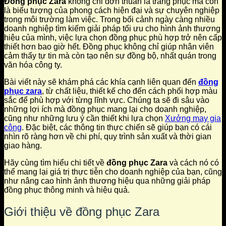
Đồng phục Zara
không chỉ đơn thuần là trang phục mà còn
là biểu tượng của phong cách hiện đại và sự chuyên nghiệp
trong môi trường làm việc. Trong bối cảnh ngày càng nhiều
doanh nghiệp tìm kiếm giải pháp tối ưu cho hình ảnh thương
hiệu của mình, việc lựa chọn đồng phục phù hợp trở nên cấp
thiết hơn bao giờ hết. Đồng phục không chỉ giúp nhân viên
cảm thấy tự tin mà còn tạo nên sự đồng bộ, nhất quán trong
văn hóa công ty.
Bài viết này sẽ khám phá các khía cạnh liên quan đến
đồng
phục zara
, từ chất liệu, thiết kế cho đến cách phối hợp màu
sắc để phù hợp với từng lĩnh vực. Chúng ta sẽ đi sâu vào
những lợi ích mà đồng phục mang lại cho doanh nghiệp,
cũng như những lưu ý cần thiết khi lựa chọn
Xưởng may gia
công
. Đặc biệt, các thông tin thực chiến sẽ giúp bạn có cái
nhìn rõ ràng hơn về chi phí, quy trình sản xuất và thời gian
giao hàng.
Hãy cùng tìm hiểu chi tiết về
đồng phục Zara
và cách nó có
thể mang lại giá trị thực tiễn cho doanh nghiệp của bạn, cũng
như nâng cao hình ảnh thương hiệu qua những giải pháp
đồng phục thông minh và hiệu quả.
Giới thiệu về đồng phục Zara