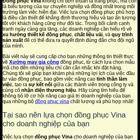
Đồng phục Vina
không chỉ đơn thuần là trang phục, mà còn
là biểu tượng của sự chuyên nghiệp và đồng nhất trong môi
trường làm việc hiện đại. Việc lựa chọn đồng phục phù hợp
là điều cần thiết để khẳng định thương hiệu và tạo ấn tượng
tốt với khách hàng cũng như đối tác. Trong bối cảnh cạnh
tranh ngày càng gia tăng, các doanh nghiệp cần hiểu rõ về
xu hướng thiết kế đồng phục
,
chất liệu vải
, và
quy trình
sản xuất
để có thể đưa ra quyết định đúng đắn cho đội ngũ
của mình.
Bài viết này sẽ cung cấp cho bạn những thông tin thiết thực
về
Xưởng may gia công
đồng phục, từ cách lựa chọn mẫu
mã cho đến những tiêu chí cần cân nhắc khi đặt hàng.
Chúng tôi sẽ giúp bạn khám phá những lợi ích của việc đầu
tư vào đồng phục, bao gồm việc nâng cao
tinh thần làm
việc
, tạo ra
sự kết nối
giữa các thành viên trong công ty và
củng cố
nhận diện thương hiệu
. Hãy cùng tìm hiểu để
không bỏ lỡ cơ hội nâng cao giá trị doanh nghiệp của bạn
qua những bộ
đồng phục vina
chất lượng và phù hợp nhất!
Tại sao nên lựa chọn đồng phục Vina
cho doanh nghiệp của bạn
Việc lựa chọn
đồng phục Vina
cho doanh nghiệp của bạn