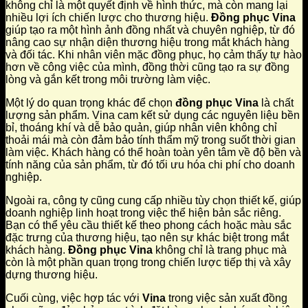
không chỉ là một quyết định về hình thức, mà còn mang lại
nhiều lợi ích chiến lược cho thương hiệu.
Đồng phục Vina
giúp tạo ra một hình ảnh đồng nhất và chuyên nghiệp, từ đó
nâng cao sự nhận diện thương hiệu trong mắt khách hàng
và đối tác. Khi nhân viên mặc đồng phục, họ cảm thấy tự hào
hơn về công việc của mình, đồng thời cũng tạo ra sự đồng
lòng và gắn kết trong môi trường làm việc.
Một lý do quan trọng khác để chọn
đồng phục Vina
là chất
lượng sản phẩm. Vina cam kết sử dụng các nguyên liệu bền
bỉ, thoáng khí và dễ bảo quản, giúp nhân viên không chỉ
thoải mái mà còn đảm bảo tính thẩm mỹ trong suốt thời gian
làm việc. Khách hàng có thể hoàn toàn yên tâm về độ bền và
tính năng của sản phẩm, từ đó tối ưu hóa chi phí cho doanh
nghiệp.
Ngoài ra, công ty cũng cung cấp nhiều tùy chọn thiết kế, giúp
doanh nghiệp linh hoạt trong việc thể hiện bản sắc riêng.
Bạn có thể yêu cầu thiết kế theo phong cách hoặc màu sắc
đặc trưng của thương hiệu, tạo nên sự khác biệt trong mắt
khách hàng.
Đồng phục Vina
không chỉ là trang phục mà
còn là một phần quan trọng trong chiến lược tiếp thị và xây
dựng thương hiệu.
Cuối cùng, việc hợp tác với
Vina
trong việc sản xuất đồng