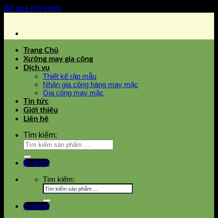
Bỏ qua nội dung
Trang Chủ
Xưởng may gia công
Dịch vụ
Thiết kế rập mẫu
Nhận gia công hàng may mặc
Gia công may mặc
Tin tức
Giới thiệu
Liên hệ
Tìm kiếm:
English
Tìm kiếm:
English