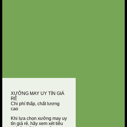
XƯỞNG MAY UY TÍN GIÁ
RẺ
Chi phí thấp, chất lượng
cao
Khi lựa chọn xưởng may uy
tín giá rẻ, hãy xem xét tiêu