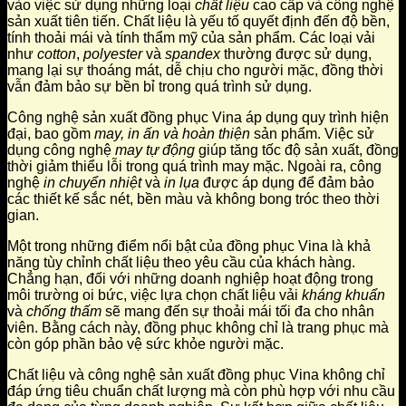
vào việc sử dụng những loại
chất liệu
cao cấp và công nghệ
sản xuất tiên tiến. Chất liệu là yếu tố quyết định đến độ bền,
tính thoải mái và tính thẩm mỹ của sản phẩm. Các loại vải
như
cotton
,
polyester
và
spandex
thường được sử dụng,
mang lại sự thoáng mát, dễ chịu cho người mặc, đồng thời
vẫn đảm bảo sự bền bỉ trong quá trình sử dụng.
Công nghệ sản xuất đồng phục Vina áp dụng quy trình hiện
đại, bao gồm
may, in ấn và hoàn thiện
sản phẩm. Việc sử
dụng công nghệ
may tự động
giúp tăng tốc độ sản xuất, đồng
thời giảm thiểu lỗi trong quá trình may mặc. Ngoài ra, công
nghệ
in chuyển nhiệt
và
in lụa
được áp dụng để đảm bảo
các thiết kế sắc nét, bền màu và không bong tróc theo thời
gian.
Một trong những điểm nổi bật của đồng phục Vina là khả
năng tùy chỉnh chất liệu theo yêu cầu của khách hàng.
Chẳng hạn, đối với những doanh nghiệp hoạt động trong
môi trường oi bức, việc lựa chọn chất liệu vải
kháng khuẩn
và
chống thấm
sẽ mang đến sự thoải mái tối đa cho nhân
viên. Bằng cách này, đồng phục không chỉ là trang phục mà
còn góp phần bảo vệ sức khỏe người mặc.
Chất liệu và công nghệ sản xuất đồng phục Vina không chỉ
đáp ứng tiêu chuẩn chất lượng mà còn phù hợp với nhu cầu