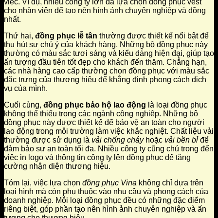
việc. Ví dụ, nhiều công ty lớn đã lựa chọn đồng phục vest
cho nhân viên để tạo nên hình ảnh chuyên nghiệp và đồng
nhất.
Thứ hai,
đồng phục lễ tân
thường được thiết kế nổi bật để
thu hút sự chú ý của khách hàng. Những bộ đồng phục này
thường có màu sắc tươi sáng và kiểu dáng hiện đại, giúp tạo
ấn tượng đầu tiên tốt đẹp cho khách đến thăm. Chẳng hạn,
các nhà hàng cao cấp thường chọn đồng phục với màu sắc
đặc trưng của thương hiệu để khẳng định phong cách dịch
vụ của mình.
Cuối cùng,
đồng phục bảo hộ lao động
là loại đồng phục
không thể thiếu trong các ngành công nghiệp. Những bộ
đồng phục này được thiết kế để bảo vệ an toàn cho người
lao động trong môi trường làm việc khắc nghiệt. Chất liệu vải
thường được sử dụng là
vải chống cháy
hoặc
vải bền bỉ
để
đảm bảo sự an toàn tối đa. Nhiều công ty cũng chú trọng đến
việc in logo và thông tin công ty lên đồng phục để tăng
cường nhận diện thương hiệu.
Tóm lại, việc lựa chọn
đồng phục Vina
không chỉ dựa trên
loại hình mà còn phụ thuộc vào nhu cầu và phong cách của
doanh nghiệp. Mỗi loại đồng phục đều có những đặc điểm
riêng biệt, góp phần tạo nên hình ảnh chuyên nghiệp và ấn
tượng cho thương hiệu.