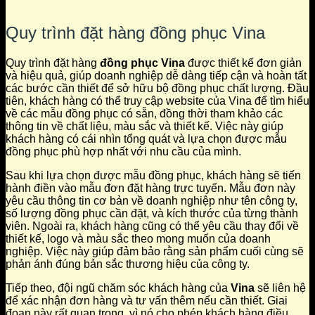
Quy trình đặt hàng đồng phục Vina
Quy trình đặt hàng
đồng phục Vina
được thiết kế đơn giản
và hiệu quả, giúp doanh nghiệp dễ dàng tiếp cận và hoàn tất
các bước cần thiết để sở hữu bộ đồng phục chất lượng. Đầu
tiên, khách hàng có thể truy cập website của Vina để tìm hiểu
về các mẫu đồng phục có sẵn, đồng thời tham khảo các
thông tin về chất liệu, màu sắc và thiết kế. Việc này giúp
khách hàng có cái nhìn tổng quát và lựa chọn được mẫu
đồng phục phù hợp nhất với nhu cầu của mình.
Sau khi lựa chọn được mẫu đồng phục, khách hàng sẽ tiến
hành điền vào mẫu đơn đặt hàng trực tuyến. Mẫu đơn này
yêu cầu thông tin cơ bản về doanh nghiệp như tên công ty,
số lượng đồng phục cần đặt, và kích thước của từng thành
viên. Ngoài ra, khách hàng cũng có thể yêu cầu thay đổi về
thiết kế, logo và màu sắc theo mong muốn của doanh
nghiệp. Việc này giúp đảm bảo rằng sản phẩm cuối cùng sẽ
phản ánh đúng bản sắc thương hiệu của công ty.
Tiếp theo, đội ngũ chăm sóc khách hàng của
Vina
sẽ liên hệ
để xác nhận đơn hàng và tư vấn thêm nếu cần thiết. Giai
đoạn này rất quan trọng, vì nó cho phép khách hàng điều