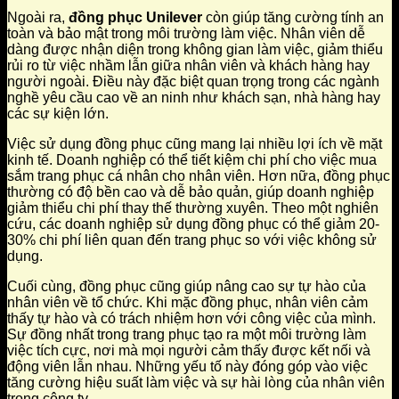
Ngoài ra,
đồng phục Unilever
còn giúp tăng cường tính an
toàn và bảo mật trong môi trường làm việc. Nhân viên dễ
dàng được nhận diện trong không gian làm việc, giảm thiểu
rủi ro từ việc nhầm lẫn giữa nhân viên và khách hàng hay
người ngoài. Điều này đặc biệt quan trọng trong các ngành
nghề yêu cầu cao về an ninh như khách sạn, nhà hàng hay
các sự kiện lớn.
Việc sử dụng đồng phục cũng mang lại nhiều lợi ích về mặt
kinh tế. Doanh nghiệp có thể tiết kiệm chi phí cho việc mua
sắm trang phục cá nhân cho nhân viên. Hơn nữa, đồng phục
thường có độ bền cao và dễ bảo quản, giúp doanh nghiệp
giảm thiểu chi phí thay thế thường xuyên. Theo một nghiên
cứu, các doanh nghiệp sử dụng đồng phục có thể giảm 20-
30% chi phí liên quan đến trang phục so với việc không sử
dụng.
Cuối cùng, đồng phục cũng giúp nâng cao sự tự hào của
nhân viên về tổ chức. Khi mặc đồng phục, nhân viên cảm
thấy tự hào và có trách nhiệm hơn với công việc của mình.
Sự đồng nhất trong trang phục tạo ra một môi trường làm
việc tích cực, nơi mà mọi người cảm thấy được kết nối và
động viên lẫn nhau. Những yếu tố này đóng góp vào việc
tăng cường hiệu suất làm việc và sự hài lòng của nhân viên
trong công ty.