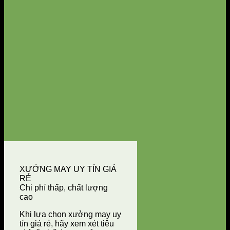
XƯỞNG MAY UY TÍN GIÁ
RẺ
Chi phí thấp, chất lượng
cao
Khi lựa chọn xưởng may uy
tín giá rẻ, hãy xem xét tiêu