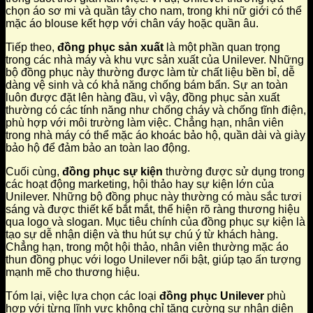
chọn áo sơ mi và quần tây cho nam, trong khi nữ giới có thể
mặc áo blouse kết hợp với chân váy hoặc quần âu.
Tiếp theo,
đồng phục sản xuất
là một phần quan trọng
trong các nhà máy và khu vực sản xuất của Unilever. Những
bộ đồng phục này thường được làm từ chất liệu bền bỉ, dễ
dàng vệ sinh và có khả năng chống bám bẩn. Sự an toàn
luôn được đặt lên hàng đầu, vì vậy, đồng phục sản xuất
thường có các tính năng như chống cháy và chống tĩnh điện,
phù hợp với môi trường làm việc. Chẳng hạn, nhân viên
trong nhà máy có thể mặc áo khoác bảo hộ, quần dài và giày
bảo hộ để đảm bảo an toàn lao động.
Cuối cùng,
đồng phục sự kiện
thường được sử dụng trong
các hoạt động marketing, hội thảo hay sự kiện lớn của
Unilever. Những bộ đồng phục này thường có màu sắc tươi
sáng và được thiết kế bắt mắt, thể hiện rõ ràng thương hiệu
qua logo và slogan. Mục tiêu chính của đồng phục sự kiện là
tạo sự dễ nhận diện và thu hút sự chú ý từ khách hàng.
Chẳng hạn, trong một hội thảo, nhân viên thường mặc áo
thun đồng phục với logo Unilever nổi bật, giúp tạo ấn tượng
mạnh mẽ cho thương hiệu.
Tóm lại, việc lựa chọn các loại
đồng phục Unilever
phù
hợp với từng lĩnh vực không chỉ tăng cường sự nhận diện