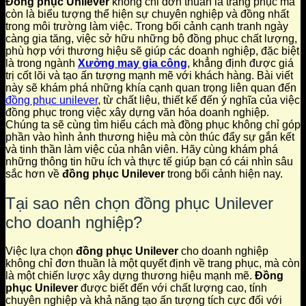
Đồng phục Unilever
không chỉ đơn thuần là trang phục mà
còn là biểu tượng thể hiện sự chuyên nghiệp và đồng nhất
trong môi trường làm việc. Trong bối cảnh cạnh tranh ngày
càng gia tăng, việc sở hữu những bộ đồng phục chất lượng,
phù hợp với thương hiệu sẽ giúp các doanh nghiệp, đặc biệt
là trong ngành
Xưởng may gia công
, khẳng định được giá
trị cốt lõi và tạo ấn tượng mạnh mẽ với khách hàng. Bài viết
này sẽ khám phá những khía cạnh quan trọng liên quan đến
đồng phục unilever
, từ chất liệu, thiết kế đến ý nghĩa của việc
đồng phục trong việc xây dựng văn hóa doanh nghiệp.
Chúng ta sẽ cùng tìm hiểu cách mà đồng phục không chỉ góp
phần vào hình ảnh thương hiệu mà còn thúc đẩy sự gắn kết
và tinh thần làm việc của nhân viên. Hãy cùng khám phá
những thông tin hữu ích và thực tế giúp bạn có cái nhìn sâu
sắc hơn về
đồng phục Unilever
trong bối cảnh hiện nay.
Tại sao nên chọn đồng phục Unilever
cho doanh nghiệp?
Việc lựa chọn
đồng phục Unilever
cho doanh nghiệp
không chỉ đơn thuần là một quyết định về trang phục, mà còn
là một chiến lược xây dựng thương hiệu mạnh mẽ.
Đồng
phục Unilever
được biết đến với chất lượng cao, tính
chuyên nghiệp và khả năng tạo ấn tượng tích cực đối với