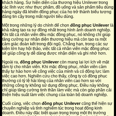
khách hàng. Sự hiện diện của thương hiệu Unilever trong
các lĩnh vực như thực phẩm, đồ uống và sản phẩm tiêu dùng
hàng ngày đã khiến đồng phục của họ trở thành biểu tượng
đáng tin cậy trong mắt người tiêu dùng.
Một trong những lý do chính để chọn
đồng phục Unilever
là
khả năng tạo ra sự đồng nhất trong hình ảnh doanh nghiệp.
Khi tất cả nhân viên đều mặc đồng phục, nó không chỉ giúp
tăng cường sự nhận diện thương hiệu mà còn tạo ra một
cảm giác đoàn kết trong đội ngũ. Chẳng hạn, trong các sự
kiện lớn hay hội thảo, việc tất cả nhân viên mặc đồng phục
sẽ giúp công ty dễ dàng được nhận diện và ghi nhớ hơn.
Ngoài ra,
đồng phục Unilever
còn mang lại lợi ích về mặt
tâm lý cho nhân viên. Khi mặc đồng phục, nhân viên cảm
thấy tự hào hơn về công việc của mình và có động lực làm
việc cao hơn. Nghiên cứu cho thấy, công ty có đồng phục
thường có tỷ lệ hài lòng của nhân viên cao hơn so với
những công ty không sử dụng đồng phục. Điều này không
chỉ giúp tăng cường tinh thần làm việc mà còn góp phần cải
thiện hiệu suất làm việc chung của toàn bộ doanh nghiệp.
Cuối cùng, việc chọn
đồng phục Unilever
cũng thể hiện sự
chuyên nghiệp và tính nghiêm túc trong hoạt động kinh
doanh. Điều này đặc biệt quan trọng trong một thị trường