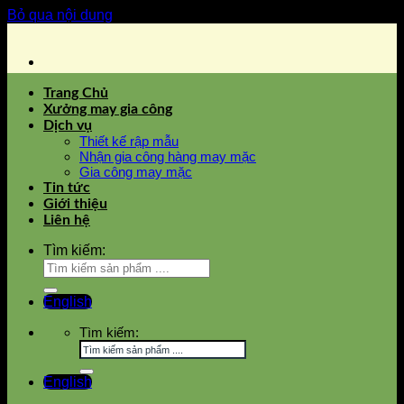
Bỏ qua nội dung
Trang Chủ
Xưởng may gia công
Dịch vụ
Thiết kế rập mẫu
Nhận gia công hàng may mặc
Gia công may mặc
Tin tức
Giới thiệu
Liên hệ
Tìm kiếm:
English
Tìm kiếm:
English