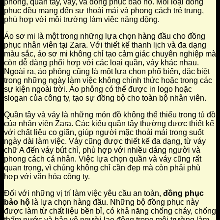
phông, quần tây, váy, và đồng phục bảo hộ. Mỗi loại đồng
phục đều mang đến sự thoải mái và phong cách trẻ trung,
phù hợp với môi trường làm việc năng động.
Áo sơ mi là một trong những lựa chọn hàng đầu cho đồng
phục nhân viên tại Zara. Với thiết kế thanh lịch và đa dạng
màu sắc, áo sơ mi không chỉ tạo cảm giác chuyên nghiệp mà
còn dễ dàng phối hợp với các loại quần, váy khác nhau.
Ngoài ra, áo phông cũng là một lựa chọn phổ biến, đặc biệt
trong những ngày làm việc không chính thức hoặc trong các
sự kiện ngoài trời. Áo phông có thể được in logo hoặc
slogan của công ty, tạo sự đồng bộ cho toàn bộ nhân viên.
Quần tây và váy là những món đồ không thể thiếu trong tủ đồ
của nhân viên Zara. Các kiểu quần tây thường được thiết kế
với chất liệu co giãn, giúp người mặc thoải mái trong suốt
ngày dài làm việc. Váy cũng được thiết kế đa dạng, từ váy
chữ A đến váy bút chì, phù hợp với nhiều dáng người và
phong cách cá nhân. Việc lựa chọn quần và váy cũng rất
quan trọng, vì chúng không chỉ cần đẹp mà còn phải phù
hợp với văn hóa công ty.
Đối với những vị trí làm việc yêu cầu an toàn,
đồng phục
bảo hộ
là lựa chọn hàng đầu. Những bộ đồng phục này
được làm từ chất liệu bền bỉ, có khả năng chống cháy, chống
thấm nước và bảo vệ người lao động trong môi trường làm