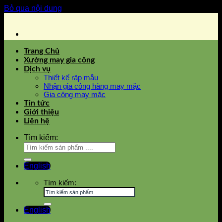
Bỏ qua nội dung
Trang Chủ
Xưởng may gia công
Dịch vụ
Thiết kế rập mẫu
Nhận gia công hàng may mặc
Gia công may mặc
Tin tức
Giới thiệu
Liên hệ
Tìm kiếm:
English
Tìm kiếm:
English