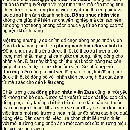
thuần là một quyết định về mặt hình thức mà còn mang tính
chiến lược quan trọng trong việc xây dựng thương hiệu và
tạo dựng hình ảnh doanh nghiệp.
Đồng phục nhân viên
không chỉ giúp thể hiện sự chuyên nghiệp mà còn tạo nên
sự đồng nhất trong phong cách phục vụ, từ đó nâng cao trải
nghiệm khách hàng.
Một trong những lý do chính để chọn đồng phục nhân viên
Zara là khả năng thể hiện
phong cách hiện đại và tinh tế
.
Đồng phục này thường được thiết kế theo xu hướng thời
trang mới nhất, mang lại cảm giác trẻ trung, năng động cho
nhân viên. Điều này không chỉ thu hút khách hàng mà còn
giúp nhân viên tự tin hơn khi làm việc. Sự phù hợp với
thương hiệu
cũng là một yếu tố quan trọng, khi đồng phục
được thiết kế đồng bộ với nhận diện thương hiệu của Zara,
từ màu sắc cho đến kiểu dáng.
Chất lượng của
đồng phục nhân viên Zara
cũng là một yếu
tố không thể bỏ qua. Được sản xuất từ các chất liệu cao cấp,
đồng phục này không chỉ bền bỉ mà còn đảm bảo sự thoải
mái cho người mặc. Nhân viên sẽ cảm thấy dễ chịu khi làm
việc trong một môi trường thoải mái, từ đó nâng cao hiệu quả
công việc. Bên cạnh đó, việc lựa chọn chất liệu thân thiện
với môi trường cũng phản ánh một cam kết của thương hiệu
đối với sự bền vững.