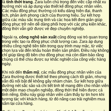
là
tính thời trang
. Zara luôn chú trọng đến việc cập nhật xu
hướng mới và áp dụng vào thiết kế đồng phục nhân viên.
Các mẫu đồng phục thường có kiểu dáng hiện đại, thanh
lịch, phản ánh phong cách của thương hiệu. Sự kết hợp
giữa các màu sắc trung tính và các họa tiết đơn giản giúp
đồng phục trở nên dễ dàng phối hợp với các phụ kiện khác,
đồng thời vẫn giữ được vẻ đẹp chuyên nghiệp.
Ngoài ra,
công nghệ sản xuất
cũng đóng vai trò quan trọng
trong việc tạo ra đồng phục chất lượng cao. Zara áp dụng
nhiều công nghệ tiên tiến trong quy trình may mặc, từ việc
chọn lựa vải đến khâu hoàn thiện sản phẩm. Điều này không
chỉ giúp tăng độ bền cho đồng phục mà còn đảm bảo rằng
chúng có thể chịu được sự khắc nghiệt của công việc hàng
ngày.
Khi nói đến
thẩm mỹ
, các mẫu đồng phục nhân viên của
Zara thường được thiết kế theo phong cách tối giản, nhưng
vẫn đủ nổi bật để không gây nhàm chán. Sự kết hợp giữa
đường nét sắc sảo và chi tiết tinh tế mang đến cho nhân viên
một diện mạo chuyên nghiệp, đồng thời thể hiện được cá
tính riêng. Điều này giúp nhân viên cảm thấy tự tin hơn khi
tương tác với khách hàng, từ đó nâng cao trải nghiệm mua
sắm tại cửa hàng.