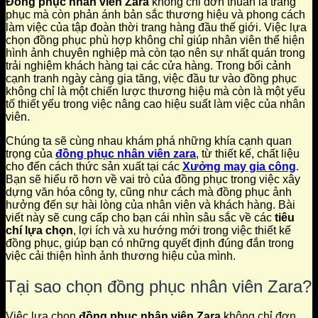
Đồng phục nhân viên Zara
không chỉ đơn thuần là trang
phục mà còn phản ánh bản sắc thương hiệu và phong cách
làm việc của tập đoàn thời trang hàng đầu thế giới. Việc lựa
chọn đồng phục phù hợp không chỉ giúp nhân viên thể hiện
hình ảnh chuyên nghiệp mà còn tạo nên sự nhất quán trong
trải nghiệm khách hàng tại các cửa hàng. Trong bối cảnh
cạnh tranh ngày càng gia tăng, việc đầu tư vào đồng phục
không chỉ là một chiến lược thương hiệu mà còn là một yếu
tố thiết yếu trong việc nâng cao hiệu suất làm việc của nhân
viên.
Chúng ta sẽ cùng nhau khám phá những khía cạnh quan
trọng của
đồng phục nhân viên zara
, từ thiết kế, chất liệu
cho đến cách thức sản xuất tại các
Xưởng may gia công
.
Bạn sẽ hiểu rõ hơn về vai trò của đồng phục trong việc xây
dựng văn hóa công ty, cũng như cách mà đồng phục ảnh
hưởng đến sự hài lòng của nhân viên và khách hàng. Bài
viết này sẽ cung cấp cho bạn cái nhìn sâu sắc về các
tiêu
chí lựa chọn
, lợi ích và xu hướng mới trong việc thiết kế
đồng phục, giúp bạn có những quyết định đúng đắn trong
việc cải thiện hình ảnh thương hiệu của mình.
Tại sao chọn đồng phục nhân viên Zara?
Việc lựa chọn
đồng phục nhân viên Zara
không chỉ đơn