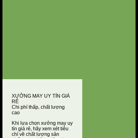
XƯỞNG MAY UY TÍN GIÁ
RẺ
Chi phí thấp, chất lượng
cao
Khi lựa chọn xưởng may uy
tín giá rẻ, hãy xem xét tiêu
chí về chất lượng sản