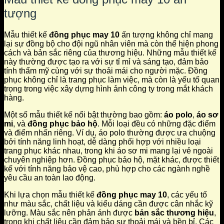
tượng
Mẫu thiết kế
đồng phục may 10
ấn tượng không chỉ mang
lại sự đồng bộ cho đội ngũ nhân viên mà còn thể hiện phong
cách và bản sắc riêng của thương hiệu. Những mẫu thiết kế
này thường được tạo ra với sự tỉ mỉ và sáng tạo, đảm bảo
tính thẩm mỹ cùng với sự thoải mái cho người mặc. Đồng
phục không chỉ là trang phục làm việc, mà còn là yếu tố quan
trọng trong việc xây dựng hình ảnh công ty trong mắt khách
hàng.
Một số mẫu thiết kế nổi bật thường bao gồm:
áo polo
,
áo sơ
mi
, và
đồng phục bảo hộ
. Mỗi loại đều có những đặc điểm
và điểm nhấn riêng. Ví dụ, áo polo thường được ưa chuộng
bởi tính năng linh hoạt, dễ dàng phối hợp với nhiều loại
trang phục khác nhau, trong khi áo sơ mi mang lại vẻ ngoài
chuyên nghiệp hơn. Đồng phục bảo hộ, mặt khác, được thiết
kế với tính năng bảo vệ cao, phù hợp cho các ngành nghề
yêu cầu an toàn lao động.
Khi lựa chọn mẫu thiết kế
đồng phục may 10
, các yếu tố
như màu sắc, chất liệu và kiểu dáng cần được cân nhắc kỹ
lưỡng. Màu sắc nên phản ánh được
bản sắc thương hiệu
,
trong khi chất liệu cần đảm bảo sự thoải mái và bền bỉ. Các