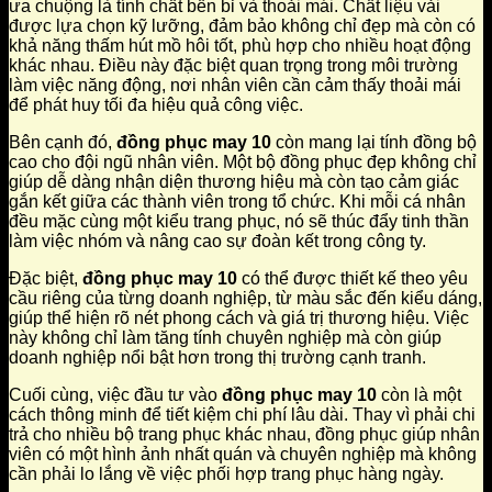
ưa chuộng là tính chất bền bỉ và thoải mái. Chất liệu vải
được lựa chọn kỹ lưỡng, đảm bảo không chỉ đẹp mà còn có
khả năng thấm hút mồ hôi tốt, phù hợp cho nhiều hoạt động
khác nhau. Điều này đặc biệt quan trọng trong môi trường
làm việc năng động, nơi nhân viên cần cảm thấy thoải mái
để phát huy tối đa hiệu quả công việc.
Bên cạnh đó,
đồng phục may 10
còn mang lại tính đồng bộ
cao cho đội ngũ nhân viên. Một bộ đồng phục đẹp không chỉ
giúp dễ dàng nhận diện thương hiệu mà còn tạo cảm giác
gắn kết giữa các thành viên trong tổ chức. Khi mỗi cá nhân
đều mặc cùng một kiểu trang phục, nó sẽ thúc đẩy tinh thần
làm việc nhóm và nâng cao sự đoàn kết trong công ty.
Đặc biệt,
đồng phục may 10
có thể được thiết kế theo yêu
cầu riêng của từng doanh nghiệp, từ màu sắc đến kiểu dáng,
giúp thể hiện rõ nét phong cách và giá trị thương hiệu. Việc
này không chỉ làm tăng tính chuyên nghiệp mà còn giúp
doanh nghiệp nổi bật hơn trong thị trường cạnh tranh.
Cuối cùng, việc đầu tư vào
đồng phục may 10
còn là một
cách thông minh để tiết kiệm chi phí lâu dài. Thay vì phải chi
trả cho nhiều bộ trang phục khác nhau, đồng phục giúp nhân
viên có một hình ảnh nhất quán và chuyên nghiệp mà không
cần phải lo lắng về việc phối hợp trang phục hàng ngày.