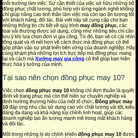
môi trường làm việc. Sự cần thiết của việc sở hữu những bộ
đồng phục chất lượng, phù hợp với từng ngành nghề không
chỉ giúp nâng cao tinh thần làm việc mà còn tạo ấn tượng tốt
với khách hàng, đối tác. Bài viết này sẽ cung cấp cho bạn
những thông tin chi tiết về quy trình
may đồng phục
, các
loại vải thường được sử dụng, cũng như những tiêu chí cần
lưu ý khi lựa chọn đơn vị gia công. Từ đó, bạn sẽ có cái nhìn
tổng quát và rõ nét hơn về cách thức mà đồng phục có thể
góp phần vào sự phát triển bền vững của doanh nghiệp. Hãy
cùng khám phá những lợi ích trực tiếp mà đồng phục mang
lại và cách mà
Xưởng may gia công
có thể giúp bạn hiện
thực hóa ý tưởng của mình.
Tại sao nên chọn đồng phục may 10?
Việc chọn
đồng phục may 10
không chỉ đơn thuần là quyết
định về trang phục mà còn thể hiện sự chuyên nghiệp và
định hướng thương hiệu của một tổ chức.
Đồng phục may
10
đáp ứng nhu cầu sử dụng cao với chất lượng vải tốt, kiểu
dáng đa dạng và khả năng tùy chỉnh linh hoạt, giúp các
doanh nghiệp tạo ấn tượng mạnh mẽ trong mắt khách hàng
và đối tác.
Một trong những lý do chính khiến
đồng phục may 10
được