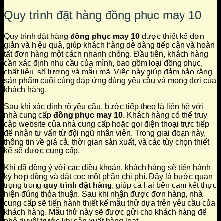
Quy trình đặt hàng đồng phục may 10
Quy trình đặt hàng
đồng phục may 10
được thiết kế đơn
giản và hiệu quả, giúp khách hàng dễ dàng tiếp cận và hoàn
tất đơn hàng một cách nhanh chóng. Đầu tiên, khách hàng
cần xác định nhu cầu của mình, bao gồm loại đồng phục,
chất liệu, số lượng và mẫu mã. Việc này giúp đảm bảo rằng
sản phẩm cuối cùng đáp ứng đúng yêu cầu và mong đợi của
khách hàng.
Sau khi xác định rõ yêu cầu, bước tiếp theo là liên hệ với
nhà cung cấp
đồng phục may 10
. Khách hàng có thể truy
cập website của nhà cung cấp hoặc gọi điện thoại trực tiếp
để nhận tư vấn từ đội ngũ nhân viên. Trong giai đoạn này,
thông tin về giá cả, thời gian sản xuất, và các tùy chọn thiết
kế sẽ được cung cấp.
Khi đã đồng ý với các điều khoản, khách hàng sẽ tiến hành
ký hợp đồng và đặt cọc một phần chi phí. Đây là bước quan
trọng trong
quy trình đặt hàng
, giúp cả hai bên cam kết thực
hiện đúng thỏa thuận. Sau khi nhận được đơn hàng, nhà
cung cấp sẽ tiến hành thiết kế mẫu thử dựa trên yêu cầu của
khách hàng. Mẫu thử này sẽ được gửi cho khách hàng để
phê duyệt trước khi sản xuất hàng loạt.