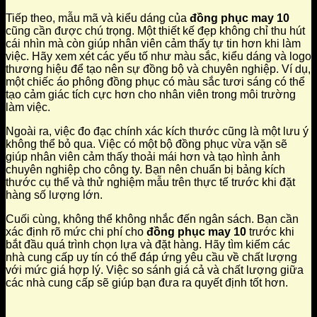
Tiếp theo, mẫu mã và kiểu dáng của
đồng phục may 10
cũng cần được chú trọng. Một thiết kế đẹp không chỉ thu hút
cái nhìn mà còn giúp nhân viên cảm thấy tự tin hơn khi làm
việc. Hãy xem xét các yếu tố như màu sắc, kiểu dáng và logo
thương hiệu để tạo nên sự đồng bộ và chuyên nghiệp. Ví dụ,
một chiếc áo phông đồng phục có màu sắc tươi sáng có thể
tạo cảm giác tích cực hơn cho nhân viên trong môi trường
làm việc.
Ngoài ra, việc đo đạc chính xác kích thước cũng là một lưu ý
không thể bỏ qua. Việc có một bộ đồng phục vừa vặn sẽ
giúp nhân viên cảm thấy thoải mái hơn và tạo hình ảnh
chuyên nghiệp cho công ty. Bạn nên chuẩn bị bảng kích
thước cụ thể và thử nghiệm mẫu trên thực tế trước khi đặt
hàng số lượng lớn.
Cuối cùng, không thể không nhắc đến ngân sách. Bạn cần
xác định rõ mức chi phí cho
đồng phục may 10
trước khi
bắt đầu quá trình chọn lựa và đặt hàng. Hãy tìm kiếm các
nhà cung cấp uy tín có thể đáp ứng yêu cầu về chất lượng
với mức giá hợp lý. Việc so sánh giá cả và chất lượng giữa
các nhà cung cấp sẽ giúp bạn đưa ra quyết định tốt hơn.