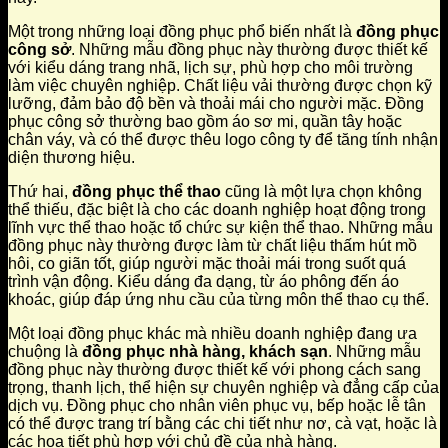
Một trong những loại đồng phục phổ biến nhất là
đồng phục
công sở
. Những mẫu đồng phục này thường được thiết kế
với kiểu dáng trang nhã, lịch sự, phù hợp cho môi trường
làm việc chuyên nghiệp. Chất liệu vải thường được chọn kỹ
lưỡng, đảm bảo độ bền và thoải mái cho người mặc. Đồng
phục công sở thường bao gồm áo sơ mi, quần tây hoặc
chân váy, và có thể được thêu logo công ty để tăng tính nhận
diện thương hiệu.
Thứ hai,
đồng phục thể thao
cũng là một lựa chọn không
thể thiếu, đặc biệt là cho các doanh nghiệp hoạt động trong
lĩnh vực thể thao hoặc tổ chức sự kiện thể thao. Những mẫu
đồng phục này thường được làm từ chất liệu thấm hút mồ
hôi, co giãn tốt, giúp người mặc thoải mái trong suốt quá
trình vận động. Kiểu dáng đa dạng, từ áo phông đến áo
khoác, giúp đáp ứng nhu cầu của từng môn thể thao cụ thể.
Một loại đồng phục khác mà nhiều doanh nghiệp đang ưa
chuộng là
đồng phục nhà hàng, khách sạn
. Những mẫu
đồng phục này thường được thiết kế với phong cách sang
trọng, thanh lịch, thể hiện sự chuyên nghiệp và đẳng cấp của
dịch vụ. Đồng phục cho nhân viên phục vụ, bếp hoặc lễ tân
có thể được trang trí bằng các chi tiết như nơ, cà vạt, hoặc là
các họa tiết phù hợp với chủ đề của nhà hàng.